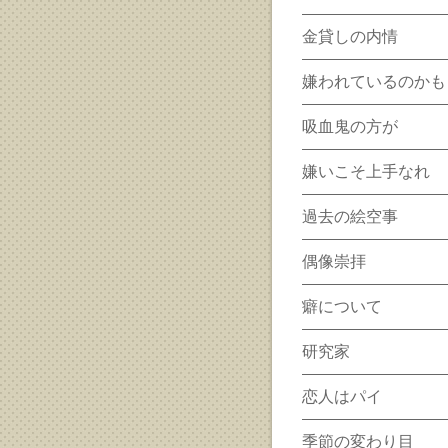
金貸しの内情
嫌われているのかも
吸血鬼の方が
嫌いこそ上手なれ
過去の絵空事
偶像崇拝
癖について
研究家
恋人はパイ
季節の変わり目