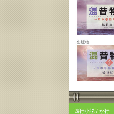
出版物
四行小説
/ か行