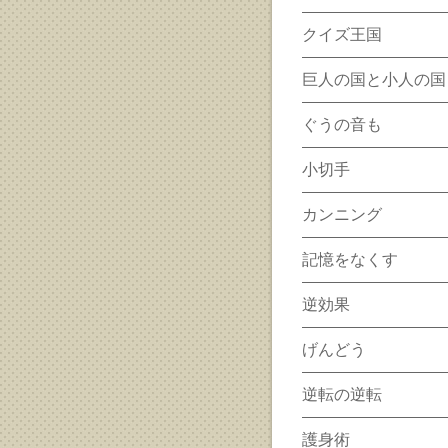
クイズ王国
巨人の国と小人の国
ぐうの音も
小切手
カンニング
記憶をなくす
逆効果
げんどう
逆転の逆転
護身術