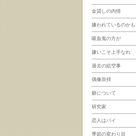
金貸しの内情
嫌われているのかも
吸血鬼の方が
嫌いこそ上手なれ
過去の絵空事
偶像崇拝
癖について
研究家
恋人はパイ
季節の変わり目