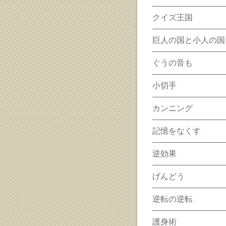
クイズ王国
巨人の国と小人の国
ぐうの音も
小切手
カンニング
記憶をなくす
逆効果
げんどう
逆転の逆転
護身術