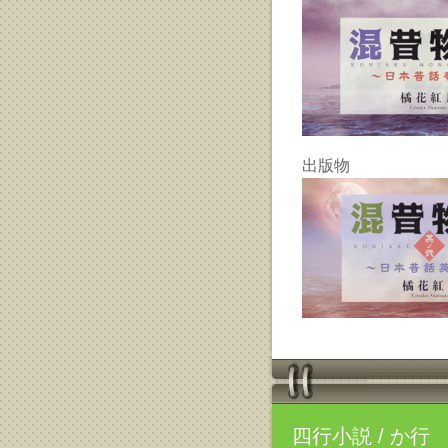
出版物
四行小説
/ か行