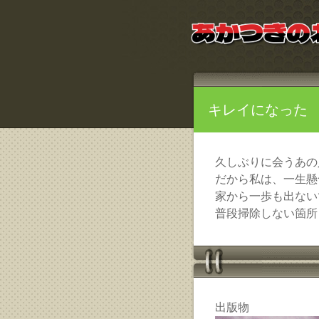
キレイになった
久しぶりに会うあの
だから私は、一生懸
家から一歩も出ない
普段掃除しない箇所
出版物