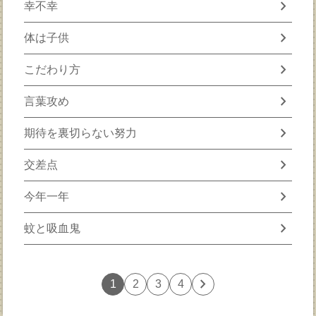
chevron_right
幸不幸
chevron_right
体は子供
chevron_right
こだわり方
chevron_right
言葉攻め
chevron_right
期待を裏切らない努力
chevron_right
交差点
chevron_right
今年一年
chevron_right
蚊と吸血鬼
chevron_right
1
2
3
4