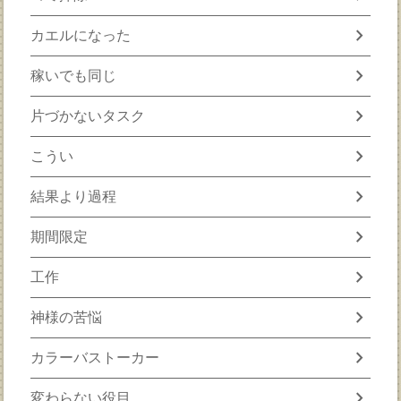
chevron_right
カエルになった
chevron_right
稼いでも同じ
chevron_right
片づかないタスク
chevron_right
こうい
chevron_right
結果より過程
chevron_right
期間限定
chevron_right
工作
chevron_right
神様の苦悩
chevron_right
カラーバストーカー
chevron_right
変わらない役目