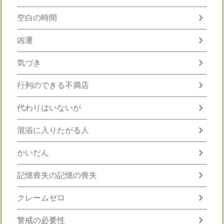
chevron_right
空白の時間
chevron_right
凶運
chevron_right
気づき
chevron_right
行列のできる不満店
chevron_right
代わりはいないが
chevron_right
混浴に入りたがる人
chevron_right
かいだん
chevron_right
記憶喪失の記憶の喪失
chevron_right
クレームゼロ
chevron_right
警戒の必要性