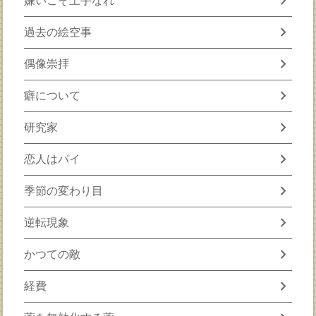
chevron_right
嫌いこそ上手なれ
chevron_right
過去の絵空事
chevron_right
偶像崇拝
chevron_right
癖について
chevron_right
研究家
chevron_right
恋人はパイ
chevron_right
季節の変わり目
chevron_right
逆転現象
chevron_right
かつての敵
chevron_right
経費