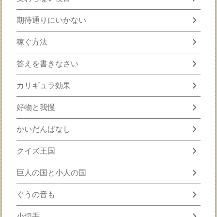
chevron_right
期待通りにいかない
chevron_right
稼ぐ方法
chevron_right
答えを書きなさい
chevron_right
カリギュラ効果
chevron_right
好物と我慢
chevron_right
かいだんばなし
chevron_right
クイズ王国
chevron_right
巨人の国と小人の国
chevron_right
ぐうの音も
chevron_right
小切手