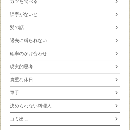
chevron_right
カツを食べる
chevron_right
誤字がないと
chevron_right
髪の話
chevron_right
過去に縛られない
chevron_right
確率のかけ合わせ
chevron_right
現実的思考
chevron_right
貴重な休日
chevron_right
軍手
chevron_right
決められない料理人
chevron_right
ゴミ出し