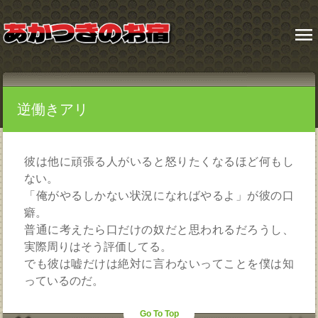
menu
逆働きアリ
彼は他に頑張る人がいると怒りたくなるほど何もし
ない。
「俺がやるしかない状況になればやるよ」が彼の口
癖。
普通に考えたら口だけの奴だと思われるだろうし、
実際周りはそう評価してる。
でも彼は嘘だけは絶対に言わないってことを僕は知
っているのだ。
Go To Top