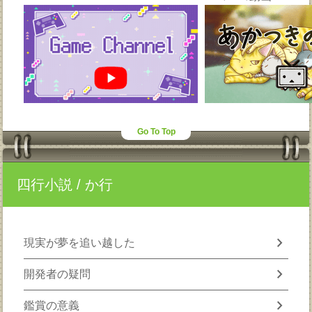
Go To Top
四行小説
/ か行
chevron_right
現実が夢を追い越した
chevron_right
開発者の疑問
chevron_right
鑑賞の意義