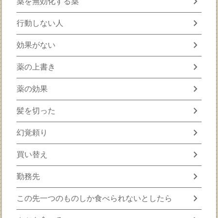
chevron_right
薬を無効化する薬
chevron_right
行動しない人
chevron_right
効果がない
chevron_right
薬の上書き
chevron_right
薬の効果
chevron_right
髪を切った
chevron_right
幻覚頼り
chevron_right
買い替え
chevron_right
勤務先
chevron_right
この先一つのものしか食べられないとしたら