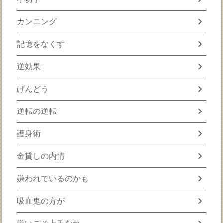
chevron_right
カンニング
chevron_right
記憶をなくす
chevron_right
逆効果
chevron_right
げんどう
chevron_right
逆転の逆転
chevron_right
護身術
chevron_right
金貸しの内情
chevron_right
嫌われているのかも
chevron_right
吸血鬼の方が