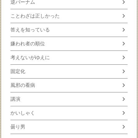
chevron_right
逆バーナム
chevron_right
ことわざは正しかった
chevron_right
答えを知っている
chevron_right
嫌われ者の順位
chevron_right
考えないがゆえに
chevron_right
固定化
chevron_right
風邪の看病
chevron_right
講演
chevron_right
かいしゃく
chevron_right
曇り男