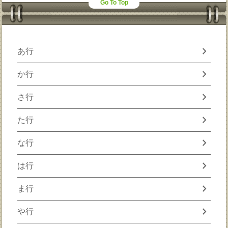
Go To Top
chevron_right
あ行
chevron_right
か行
chevron_right
さ行
chevron_right
た行
chevron_right
な行
chevron_right
は行
chevron_right
ま行
chevron_right
や行