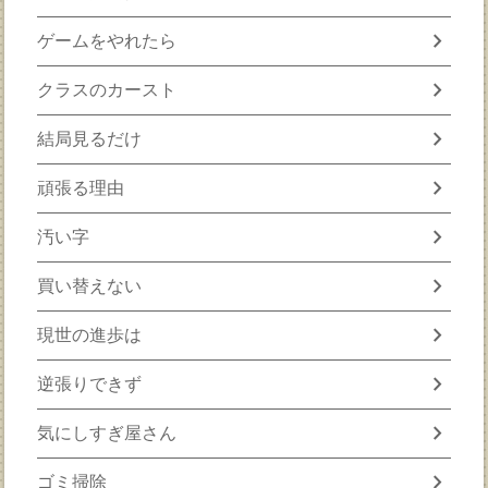
chevron_right
ゲームをやれたら
chevron_right
クラスのカースト
chevron_right
結局見るだけ
chevron_right
頑張る理由
chevron_right
汚い字
chevron_right
買い替えない
chevron_right
現世の進歩は
chevron_right
逆張りできず
chevron_right
気にしすぎ屋さん
chevron_right
ゴミ掃除