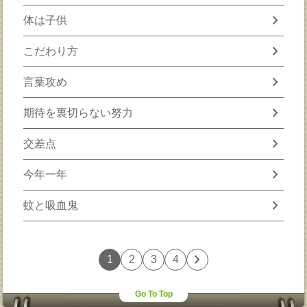
chevron_right
体は子供
chevron_right
こだわり方
chevron_right
言葉攻め
chevron_right
期待を裏切らない努力
chevron_right
交差点
chevron_right
今年一年
chevron_right
蚊と吸血鬼
chevron_right
1
2
3
4
Go To Top