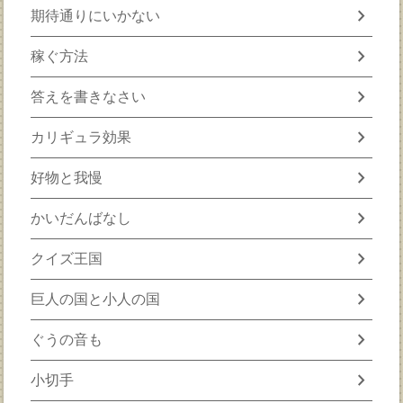
chevron_right
期待通りにいかない
chevron_right
稼ぐ方法
chevron_right
答えを書きなさい
chevron_right
カリギュラ効果
chevron_right
好物と我慢
chevron_right
かいだんばなし
chevron_right
クイズ王国
chevron_right
巨人の国と小人の国
chevron_right
ぐうの音も
chevron_right
小切手