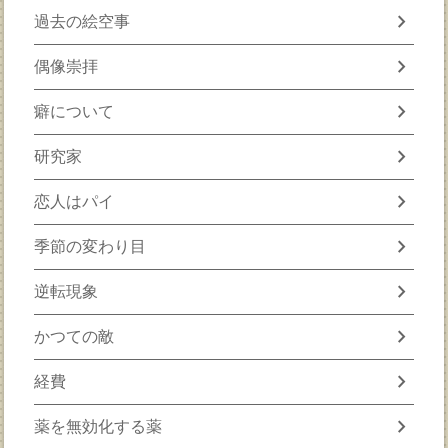
chevron_right
過去の絵空事
chevron_right
偶像崇拝
chevron_right
癖について
chevron_right
研究家
chevron_right
恋人はパイ
chevron_right
季節の変わり目
chevron_right
逆転現象
chevron_right
かつての敵
chevron_right
経費
chevron_right
薬を無効化する薬