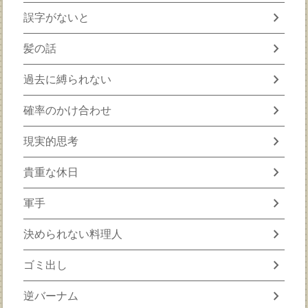
chevron_right
誤字がないと
chevron_right
髪の話
chevron_right
過去に縛られない
chevron_right
確率のかけ合わせ
chevron_right
現実的思考
chevron_right
貴重な休日
chevron_right
軍手
chevron_right
決められない料理人
chevron_right
ゴミ出し
chevron_right
逆バーナム