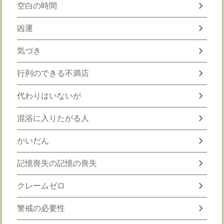
chevron_right
空白の時間
chevron_right
凶運
chevron_right
気づき
chevron_right
行列のできる不満店
chevron_right
代わりはいないが
chevron_right
混浴に入りたがる人
chevron_right
かいだん
chevron_right
記憶喪失の記憶の喪失
chevron_right
クレームゼロ
chevron_right
警戒の必要性