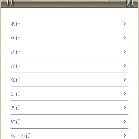
chevron_right
あ行
chevron_right
か行
chevron_right
さ行
chevron_right
た行
chevron_right
な行
chevron_right
は行
chevron_right
ま行
chevron_right
や行
chevron_right
ら・わ行