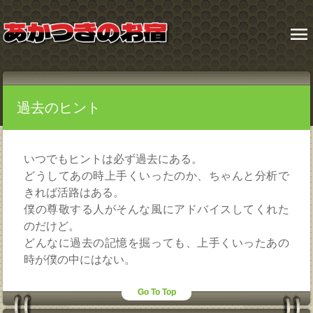
menu
過去のヒント
いつでもヒントは必ず過去にある。
どうしてあの時上手くいったのか、ちゃんと分析で
きれば活路はある。
僕の尊敬する人がそんな風にアドバイスしてくれた
のだけど。
どんなに過去の記憶を掘っても、上手くいったあの
時が僕の中にはない。
Go To Top