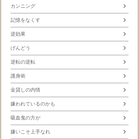
chevron_right
カンニング
chevron_right
記憶をなくす
chevron_right
逆効果
chevron_right
げんどう
chevron_right
逆転の逆転
chevron_right
護身術
chevron_right
金貸しの内情
chevron_right
嫌われているのかも
chevron_right
吸血鬼の方が
chevron_right
嫌いこそ上手なれ