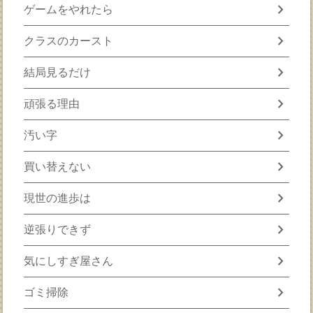
chevron_right
ゲームをやれたら
chevron_right
クラスのカースト
chevron_right
結局見るだけ
chevron_right
頑張る理由
chevron_right
汚い字
chevron_right
買い替えない
chevron_right
現世の進歩は
chevron_right
逆張りできず
chevron_right
気にしすぎ屋さん
chevron_right
ゴミ掃除