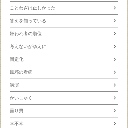
chevron_right
ことわざは正しかった
chevron_right
答えを知っている
chevron_right
嫌われ者の順位
chevron_right
考えないがゆえに
chevron_right
固定化
chevron_right
風邪の看病
chevron_right
講演
chevron_right
かいしゃく
chevron_right
曇り男
chevron_right
幸不幸