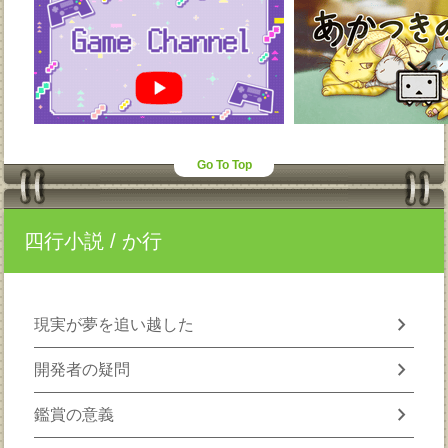
Go To Top
四行小説
/ か行
chevron_right
現実が夢を追い越した
chevron_right
開発者の疑問
chevron_right
鑑賞の意義