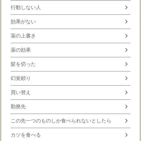
chevron_right
行動しない人
chevron_right
効果がない
chevron_right
薬の上書き
chevron_right
薬の効果
chevron_right
髪を切った
chevron_right
幻覚頼り
chevron_right
買い替え
chevron_right
勤務先
chevron_right
この先一つのものしか食べられないとしたら
chevron_right
カツを食べる