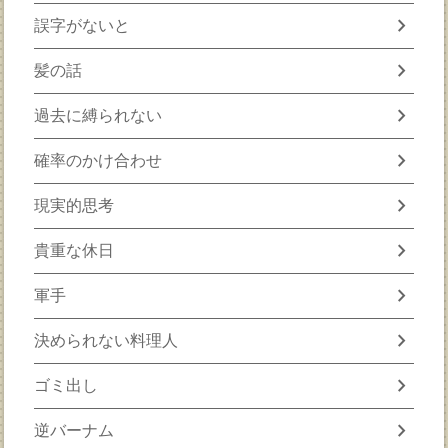
chevron_right
誤字がないと
chevron_right
髪の話
chevron_right
過去に縛られない
chevron_right
確率のかけ合わせ
chevron_right
現実的思考
chevron_right
貴重な休日
chevron_right
軍手
chevron_right
決められない料理人
chevron_right
ゴミ出し
chevron_right
逆バーナム