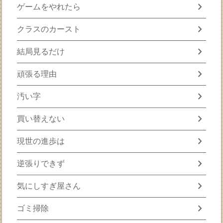
chevron_right
ゲームをやれたら
chevron_right
クラスのカースト
chevron_right
結局見るだけ
chevron_right
頑張る理由
chevron_right
汚い字
chevron_right
買い替えない
chevron_right
現世の進歩は
chevron_right
逆張りできず
chevron_right
気にしすぎ屋さん
chevron_right
ゴミ掃除