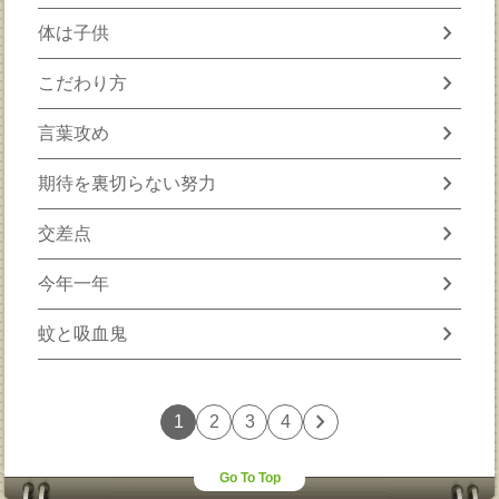
chevron_right
体は子供
chevron_right
こだわり方
chevron_right
言葉攻め
chevron_right
期待を裏切らない努力
chevron_right
交差点
chevron_right
今年一年
chevron_right
蚊と吸血鬼
chevron_right
1
2
3
4
Go To Top