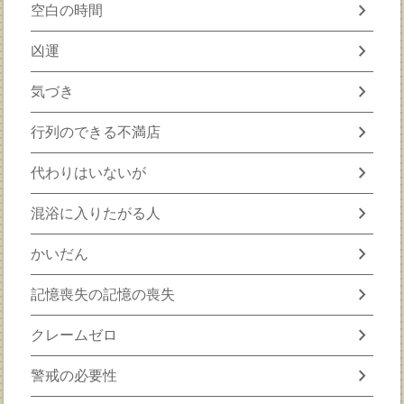
chevron_right
空白の時間
chevron_right
凶運
chevron_right
気づき
chevron_right
行列のできる不満店
chevron_right
代わりはいないが
chevron_right
混浴に入りたがる人
chevron_right
かいだん
chevron_right
記憶喪失の記憶の喪失
chevron_right
クレームゼロ
chevron_right
警戒の必要性