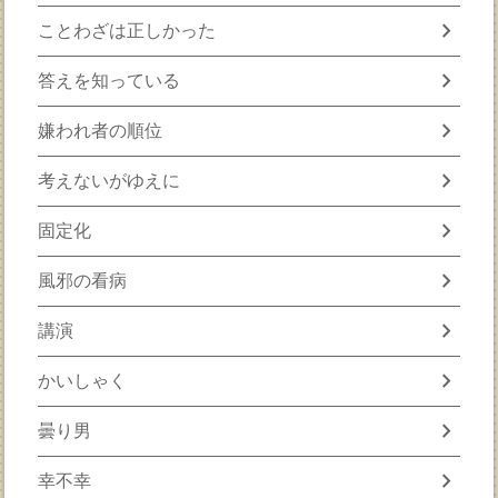
chevron_right
ことわざは正しかった
chevron_right
答えを知っている
chevron_right
嫌われ者の順位
chevron_right
考えないがゆえに
chevron_right
固定化
chevron_right
風邪の看病
chevron_right
講演
chevron_right
かいしゃく
chevron_right
曇り男
chevron_right
幸不幸