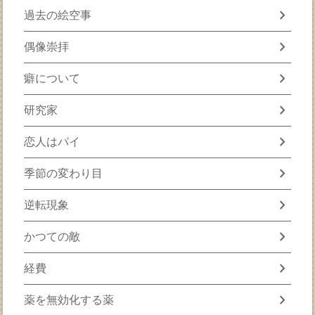
chevron_right
過去の絵空事
chevron_right
偶像崇拝
chevron_right
癖について
chevron_right
研究家
chevron_right
恋人はパイ
chevron_right
季節の変わり目
chevron_right
逆転現象
chevron_right
かつての敵
chevron_right
経費
chevron_right
薬を無効化する薬