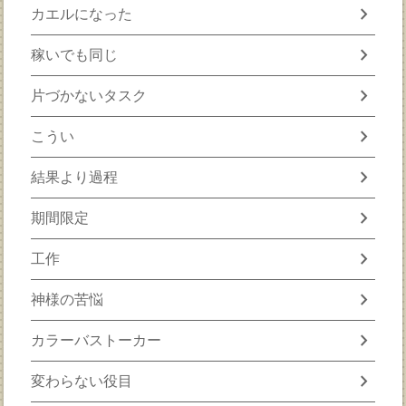
chevron_right
カエルになった
chevron_right
稼いでも同じ
chevron_right
片づかないタスク
chevron_right
こうい
chevron_right
結果より過程
chevron_right
期間限定
chevron_right
工作
chevron_right
神様の苦悩
chevron_right
カラーバストーカー
chevron_right
変わらない役目