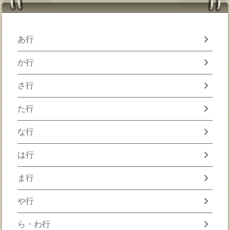
chevron_right
あ行
chevron_right
か行
chevron_right
さ行
chevron_right
た行
chevron_right
な行
chevron_right
は行
chevron_right
ま行
chevron_right
や行
chevron_right
ら・わ行