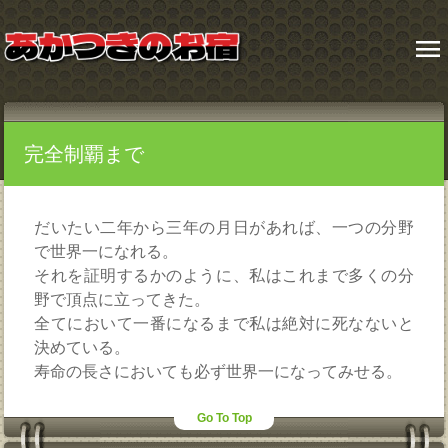
menu
完全制覇まで
だいたい二年から三年の月日があれば、一つの分野
で世界一になれる。
それを証明するかのように、私はこれまで多くの分
野で頂点に立ってきた。
全てにおいて一番になるまで私は絶対に死なないと
決めている。
寿命の長さにおいても必ず世界一になってみせる。
Go To Top