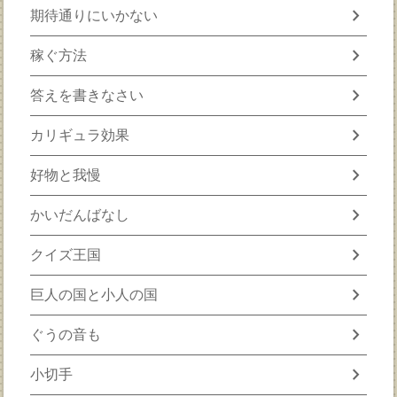
chevron_right
期待通りにいかない
chevron_right
稼ぐ方法
chevron_right
答えを書きなさい
chevron_right
カリギュラ効果
chevron_right
好物と我慢
chevron_right
かいだんばなし
chevron_right
クイズ王国
chevron_right
巨人の国と小人の国
chevron_right
ぐうの音も
chevron_right
小切手