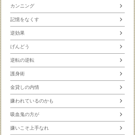
chevron_right
カンニング
chevron_right
記憶をなくす
chevron_right
逆効果
chevron_right
げんどう
chevron_right
逆転の逆転
chevron_right
護身術
chevron_right
金貸しの内情
chevron_right
嫌われているのかも
chevron_right
吸血鬼の方が
chevron_right
嫌いこそ上手なれ