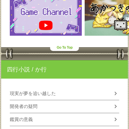
Go To Top
四行小説
/ か行
chevron_right
現実が夢を追い越した
chevron_right
開発者の疑問
chevron_right
鑑賞の意義