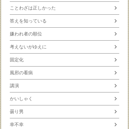
chevron_right
ことわざは正しかった
chevron_right
答えを知っている
chevron_right
嫌われ者の順位
chevron_right
考えないがゆえに
chevron_right
固定化
chevron_right
風邪の看病
chevron_right
講演
chevron_right
かいしゃく
chevron_right
曇り男
chevron_right
幸不幸