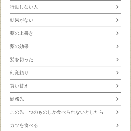
chevron_right
行動しない人
chevron_right
効果がない
chevron_right
薬の上書き
chevron_right
薬の効果
chevron_right
髪を切った
chevron_right
幻覚頼り
chevron_right
買い替え
chevron_right
勤務先
chevron_right
この先一つのものしか食べられないとしたら
chevron_right
カツを食べる