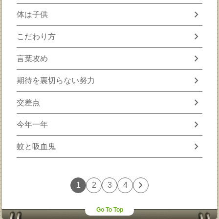
chevron_right
体は子供
chevron_right
こだわり方
chevron_right
言葉攻め
chevron_right
期待を裏切らない努力
chevron_right
交差点
chevron_right
今年一年
chevron_right
蚊と吸血鬼
chevron_right
1
2
3
4
Go To Top