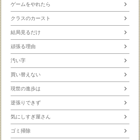
chevron_right
ゲームをやれたら
chevron_right
クラスのカースト
chevron_right
結局見るだけ
chevron_right
頑張る理由
chevron_right
汚い字
chevron_right
買い替えない
chevron_right
現世の進歩は
chevron_right
逆張りできず
chevron_right
気にしすぎ屋さん
chevron_right
ゴミ掃除