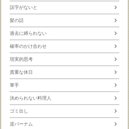
chevron_right
誤字がないと
chevron_right
髪の話
chevron_right
過去に縛られない
chevron_right
確率のかけ合わせ
chevron_right
現実的思考
chevron_right
貴重な休日
chevron_right
軍手
chevron_right
決められない料理人
chevron_right
ゴミ出し
chevron_right
逆バーナム