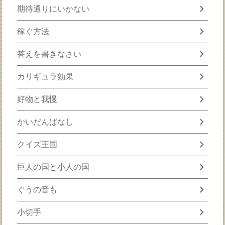
chevron_right
期待通りにいかない
chevron_right
稼ぐ方法
chevron_right
答えを書きなさい
chevron_right
カリギュラ効果
chevron_right
好物と我慢
chevron_right
かいだんばなし
chevron_right
クイズ王国
chevron_right
巨人の国と小人の国
chevron_right
ぐうの音も
chevron_right
小切手