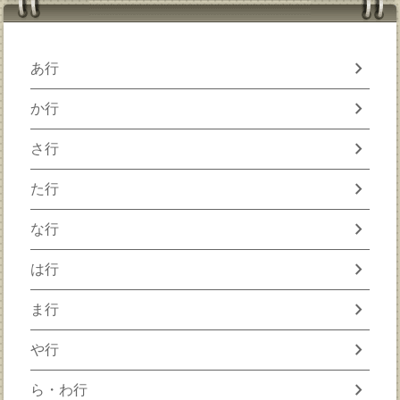
chevron_right
あ行
chevron_right
か行
chevron_right
さ行
chevron_right
た行
chevron_right
な行
chevron_right
は行
chevron_right
ま行
chevron_right
や行
chevron_right
ら・わ行