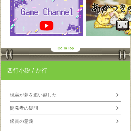
Go To Top
四行小説
/ か行
chevron_right
現実が夢を追い越した
chevron_right
開発者の疑問
chevron_right
鑑賞の意義