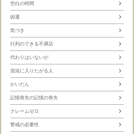
chevron_right
空白の時間
chevron_right
凶運
chevron_right
気づき
chevron_right
行列のできる不満店
chevron_right
代わりはいないが
chevron_right
混浴に入りたがる人
chevron_right
かいだん
chevron_right
記憶喪失の記憶の喪失
chevron_right
クレームゼロ
chevron_right
警戒の必要性