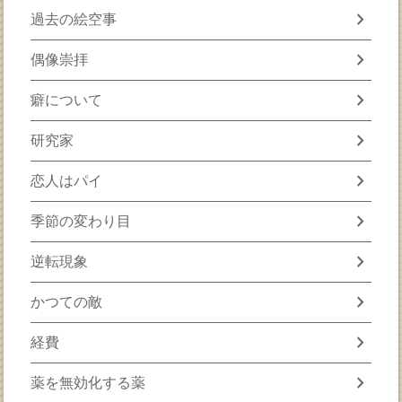
chevron_right
過去の絵空事
chevron_right
偶像崇拝
chevron_right
癖について
chevron_right
研究家
chevron_right
恋人はパイ
chevron_right
季節の変わり目
chevron_right
逆転現象
chevron_right
かつての敵
chevron_right
経費
chevron_right
薬を無効化する薬