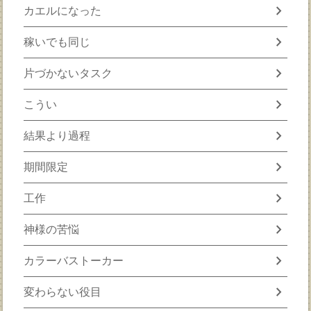
chevron_right
カエルになった
chevron_right
稼いでも同じ
chevron_right
片づかないタスク
chevron_right
こうい
chevron_right
結果より過程
chevron_right
期間限定
chevron_right
工作
chevron_right
神様の苦悩
chevron_right
カラーバストーカー
chevron_right
変わらない役目