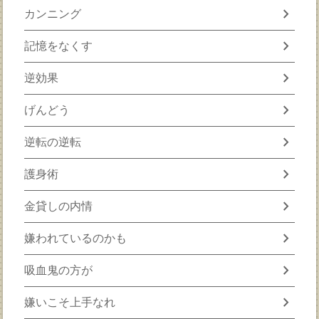
chevron_right
カンニング
chevron_right
記憶をなくす
chevron_right
逆効果
chevron_right
げんどう
chevron_right
逆転の逆転
chevron_right
護身術
chevron_right
金貸しの内情
chevron_right
嫌われているのかも
chevron_right
吸血鬼の方が
chevron_right
嫌いこそ上手なれ