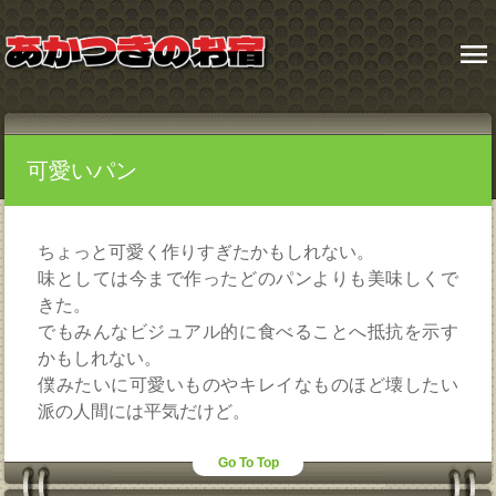
menu
可愛いパン
ちょっと可愛く作りすぎたかもしれない。
味としては今まで作ったどのパンよりも美味しくで
きた。
でもみんなビジュアル的に食べることへ抵抗を示す
かもしれない。
僕みたいに可愛いものやキレイなものほど壊したい
派の人間には平気だけど。
Go To Top