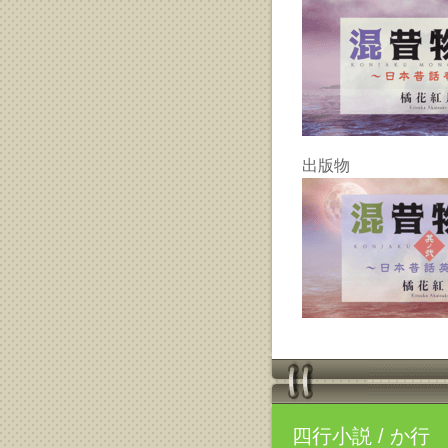
出版物
四行小説
/ か行