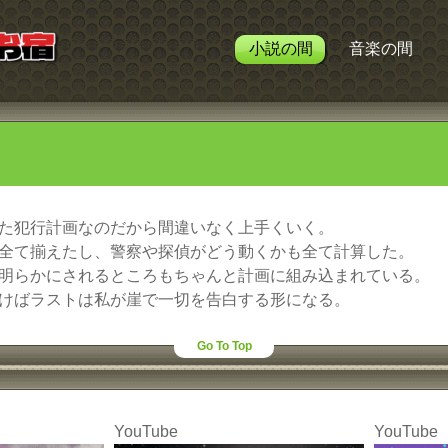
小説の間
音楽の間
た犯行計画なのだから間違いなく上手くいく。
全て揃えたし、警察や探偵がどう動くかも全て計算した。
明らかにされるところもちゃんと計画に組み込まれている。
けばラストは私が崖で一切を告白する形になる。
Go To Top
YouTube
YouTube