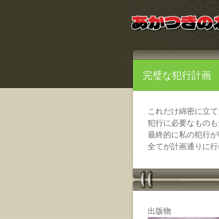
完璧な犯行計画
これだけ綿密に立て
犯行に必要なものも
最終的に私の犯行が
全てが計画通りに行
出版物