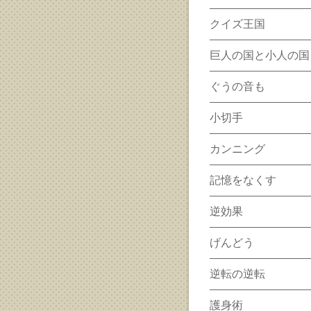
クイズ王国
巨人の国と小人の国
ぐうの音も
小切手
カンニング
記憶をなくす
逆効果
げんどう
逆転の逆転
護身術