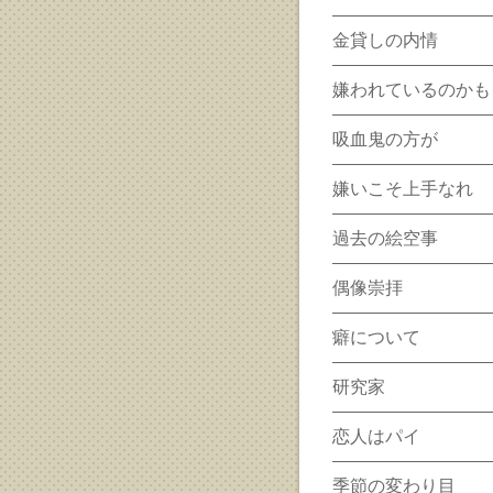
金貸しの内情
嫌われているのかも
吸血鬼の方が
嫌いこそ上手なれ
過去の絵空事
偶像崇拝
癖について
研究家
恋人はパイ
季節の変わり目