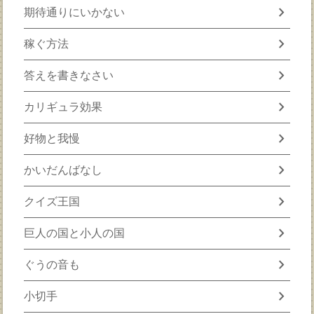
chevron_right
期待通りにいかない
chevron_right
稼ぐ方法
chevron_right
答えを書きなさい
chevron_right
カリギュラ効果
chevron_right
好物と我慢
chevron_right
かいだんばなし
chevron_right
クイズ王国
chevron_right
巨人の国と小人の国
chevron_right
ぐうの音も
chevron_right
小切手