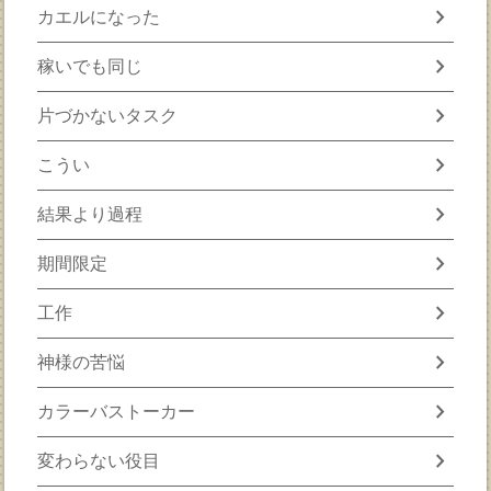
chevron_right
カエルになった
chevron_right
稼いでも同じ
chevron_right
片づかないタスク
chevron_right
こうい
chevron_right
結果より過程
chevron_right
期間限定
chevron_right
工作
chevron_right
神様の苦悩
chevron_right
カラーバストーカー
chevron_right
変わらない役目