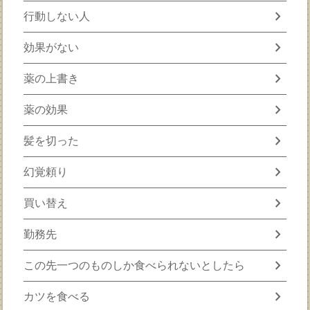
chevron_right
行動しない人
chevron_right
効果がない
chevron_right
薬の上書き
chevron_right
薬の効果
chevron_right
髪を切った
chevron_right
幻覚頼り
chevron_right
買い替え
chevron_right
勤務先
chevron_right
この先一つのものしか食べられないとしたら
chevron_right
カツを食べる