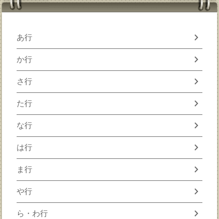
chevron_right
あ行
chevron_right
か行
chevron_right
さ行
chevron_right
た行
chevron_right
な行
chevron_right
は行
chevron_right
ま行
chevron_right
や行
chevron_right
ら・わ行