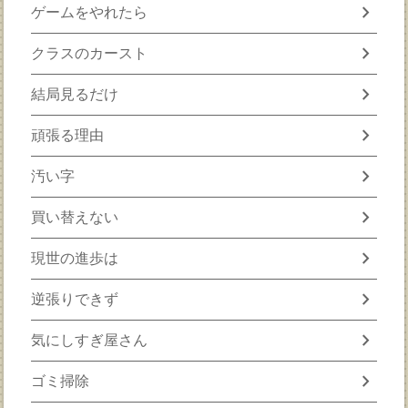
chevron_right
ゲームをやれたら
chevron_right
クラスのカースト
chevron_right
結局見るだけ
chevron_right
頑張る理由
chevron_right
汚い字
chevron_right
買い替えない
chevron_right
現世の進歩は
chevron_right
逆張りできず
chevron_right
気にしすぎ屋さん
chevron_right
ゴミ掃除