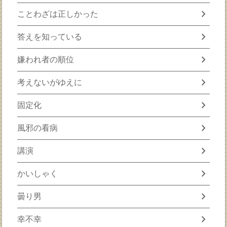
chevron_right
ことわざは正しかった
chevron_right
答えを知っている
chevron_right
嫌われ者の順位
chevron_right
考えないがゆえに
chevron_right
固定化
chevron_right
風邪の看病
chevron_right
講演
chevron_right
かいしゃく
chevron_right
曇り男
chevron_right
幸不幸