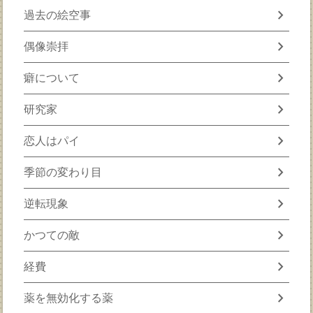
chevron_right
過去の絵空事
chevron_right
偶像崇拝
chevron_right
癖について
chevron_right
研究家
chevron_right
恋人はパイ
chevron_right
季節の変わり目
chevron_right
逆転現象
chevron_right
かつての敵
chevron_right
経費
chevron_right
薬を無効化する薬