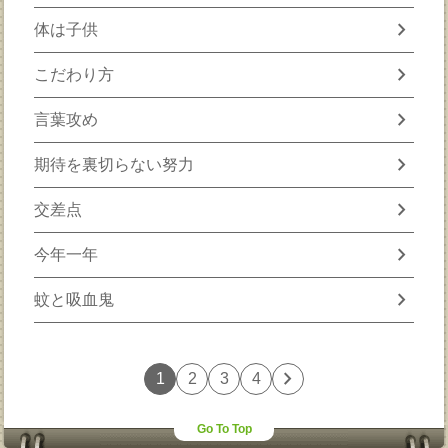
chevron_right
体は子供
chevron_right
こだわり方
chevron_right
言葉攻め
chevron_right
期待を裏切らない努力
chevron_right
交差点
chevron_right
今年一年
chevron_right
蚊と吸血鬼
chevron_right
1
2
3
4
Go To Top