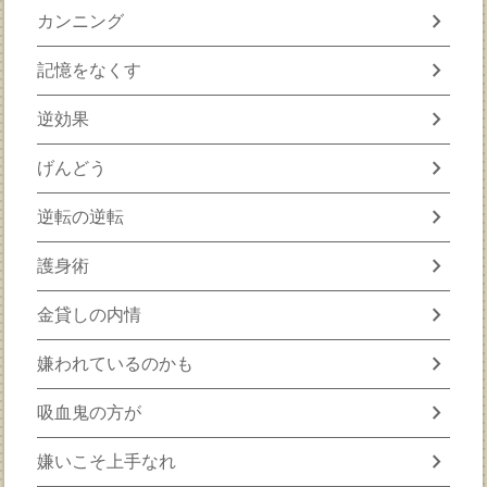
chevron_right
カンニング
chevron_right
記憶をなくす
chevron_right
逆効果
chevron_right
げんどう
chevron_right
逆転の逆転
chevron_right
護身術
chevron_right
金貸しの内情
chevron_right
嫌われているのかも
chevron_right
吸血鬼の方が
chevron_right
嫌いこそ上手なれ