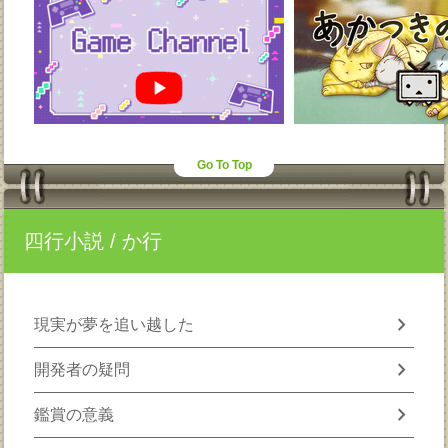
Go To Top
四行小説
/ か行
chevron_right
現実が夢を追い越した
chevron_right
開発者の疑問
chevron_right
鑑賞の意義