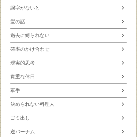
chevron_right
誤字がないと
chevron_right
髪の話
chevron_right
過去に縛られない
chevron_right
確率のかけ合わせ
chevron_right
現実的思考
chevron_right
貴重な休日
chevron_right
軍手
chevron_right
決められない料理人
chevron_right
ゴミ出し
chevron_right
逆バーナム