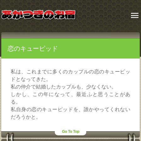
menu
恋のキューピッド
私は、これまでに多くのカップルの恋のキューピッ
ドとなってきた。
私の仲介で結婚したカップルも、少なくない。
しかし、この年になって、最近ふと思うことがあ
る。
私自身の恋のキューピッドを、誰かやってくれない
だろうかと。
Go To Top