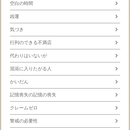
chevron_right
空白の時間
chevron_right
凶運
chevron_right
気づき
chevron_right
行列のできる不満店
chevron_right
代わりはいないが
chevron_right
混浴に入りたがる人
chevron_right
かいだん
chevron_right
記憶喪失の記憶の喪失
chevron_right
クレームゼロ
chevron_right
警戒の必要性