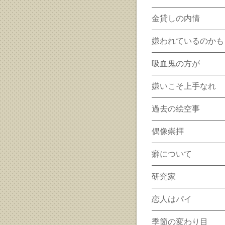
金貸しの内情
嫌われているのかも
吸血鬼の方が
嫌いこそ上手なれ
過去の絵空事
偶像崇拝
癖について
研究家
恋人はパイ
季節の変わり目