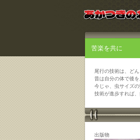
苦楽を共に
尾行の技術は、どん
昔は自分の体で後を
今じゃ、虫サイズの
技術が進歩すれば、
出版物