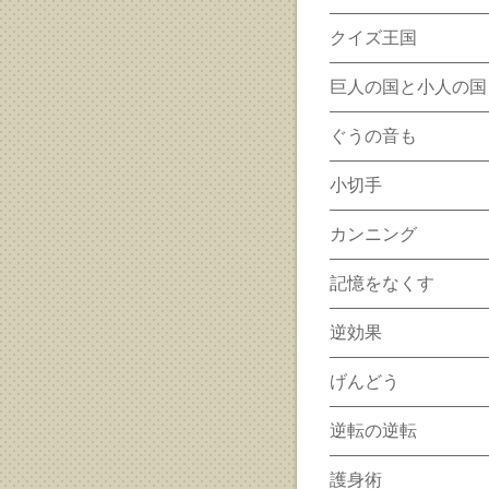
クイズ王国
巨人の国と小人の国
ぐうの音も
小切手
カンニング
記憶をなくす
逆効果
げんどう
逆転の逆転
護身術