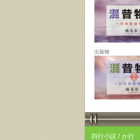
出版物
四行小説
/ か行