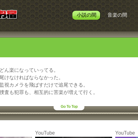
小説の間
音楽の間
どん楽になっていってる。
尾けなければならなかった。
監視カメラを飛ばすだけで追尾できる。
捜査も犯罪も、相互的に苦楽が増えて行く。
Go To Top
YouTube
YouTube