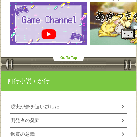
Go To Top
四行小説
/ か行
chevron_right
現実が夢を追い越した
chevron_right
開発者の疑問
chevron_right
鑑賞の意義