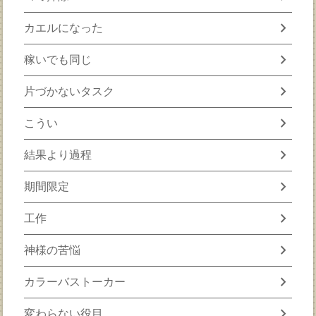
chevron_right
カエルになった
chevron_right
稼いでも同じ
chevron_right
片づかないタスク
chevron_right
こうい
chevron_right
結果より過程
chevron_right
期間限定
chevron_right
工作
chevron_right
神様の苦悩
chevron_right
カラーバストーカー
chevron_right
変わらない役目