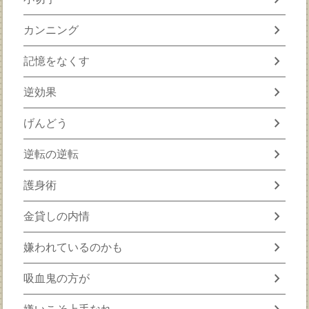
chevron_right
カンニング
chevron_right
記憶をなくす
chevron_right
逆効果
chevron_right
げんどう
chevron_right
逆転の逆転
chevron_right
護身術
chevron_right
金貸しの内情
chevron_right
嫌われているのかも
chevron_right
吸血鬼の方が