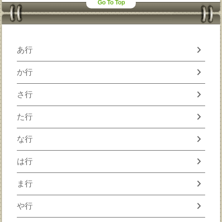
Go To Top
chevron_right
あ行
chevron_right
か行
chevron_right
さ行
chevron_right
た行
chevron_right
な行
chevron_right
は行
chevron_right
ま行
chevron_right
や行