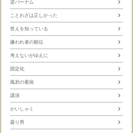
chevron_right
逆バーナム
chevron_right
ことわざは正しかった
chevron_right
答えを知っている
chevron_right
嫌われ者の順位
chevron_right
考えないがゆえに
chevron_right
固定化
chevron_right
風邪の看病
chevron_right
講演
chevron_right
かいしゃく
chevron_right
曇り男