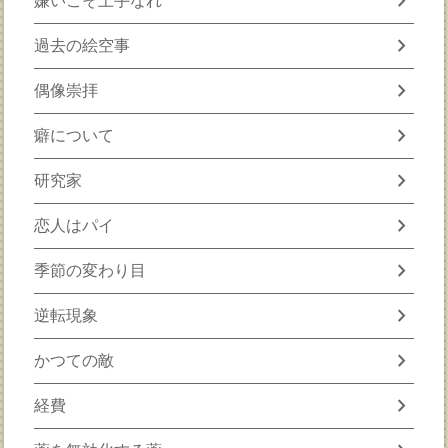
chevron_right
嫌いこそ上手なれ
chevron_right
過去の絵空事
chevron_right
偶像崇拝
chevron_right
癖について
chevron_right
研究家
chevron_right
恋人はパイ
chevron_right
季節の変わり目
chevron_right
逆転現象
chevron_right
かつての敵
chevron_right
経費