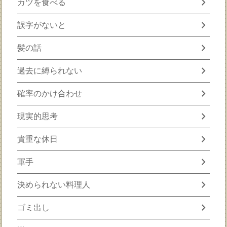
chevron_right
カツを食べる
chevron_right
誤字がないと
chevron_right
髪の話
chevron_right
過去に縛られない
chevron_right
確率のかけ合わせ
chevron_right
現実的思考
chevron_right
貴重な休日
chevron_right
軍手
chevron_right
決められない料理人
chevron_right
ゴミ出し