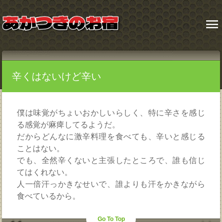
menu
辛くはないけど辛い
僕は味覚がちょいおかしいらしく、特に辛さを感じ
る感覚が麻痺してるようだ。
だからどんなに激辛料理を食べても、辛いと感じる
ことはない。
でも、全然辛くないと主張したところで、誰も信じ
てはくれない。
人一倍汗っかきなせいで、誰よりも汗をかきながら
食べているから。
Go To Top