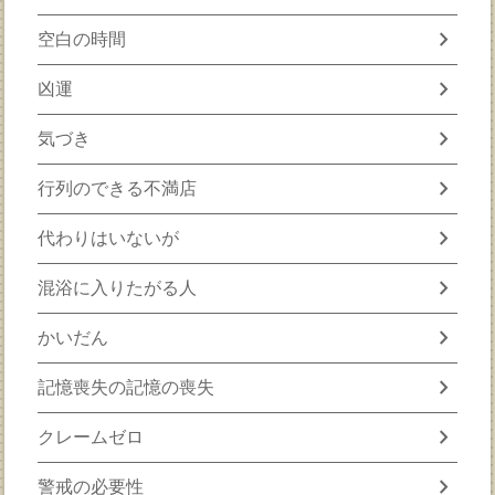
chevron_right
空白の時間
chevron_right
凶運
chevron_right
気づき
chevron_right
行列のできる不満店
chevron_right
代わりはいないが
chevron_right
混浴に入りたがる人
chevron_right
かいだん
chevron_right
記憶喪失の記憶の喪失
chevron_right
クレームゼロ
chevron_right
警戒の必要性