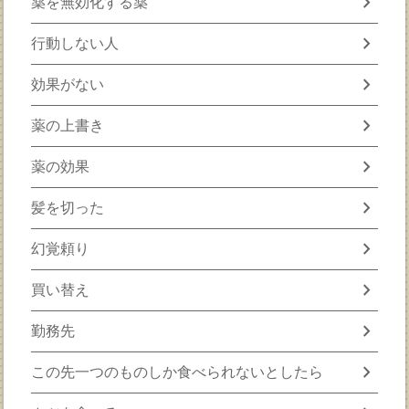
chevron_right
薬を無効化する薬
chevron_right
行動しない人
chevron_right
効果がない
chevron_right
薬の上書き
chevron_right
薬の効果
chevron_right
髪を切った
chevron_right
幻覚頼り
chevron_right
買い替え
chevron_right
勤務先
chevron_right
この先一つのものしか食べられないとしたら