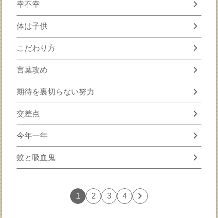
chevron_right
幸不幸
chevron_right
体は子供
chevron_right
こだわり方
chevron_right
言葉攻め
chevron_right
期待を裏切らない努力
chevron_right
交差点
chevron_right
今年一年
chevron_right
蚊と吸血鬼
chevron_right
1
2
3
4