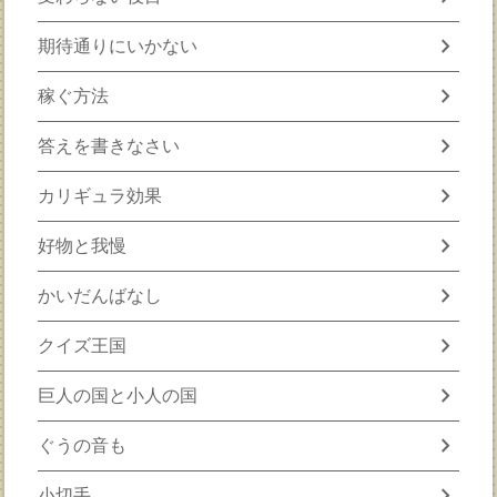
chevron_right
期待通りにいかない
chevron_right
稼ぐ方法
chevron_right
答えを書きなさい
chevron_right
カリギュラ効果
chevron_right
好物と我慢
chevron_right
かいだんばなし
chevron_right
クイズ王国
chevron_right
巨人の国と小人の国
chevron_right
ぐうの音も
chevron_right
小切手