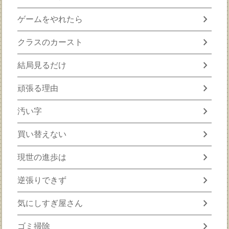
chevron_right
ゲームをやれたら
chevron_right
クラスのカースト
chevron_right
結局見るだけ
chevron_right
頑張る理由
chevron_right
汚い字
chevron_right
買い替えない
chevron_right
現世の進歩は
chevron_right
逆張りできず
chevron_right
気にしすぎ屋さん
chevron_right
ゴミ掃除