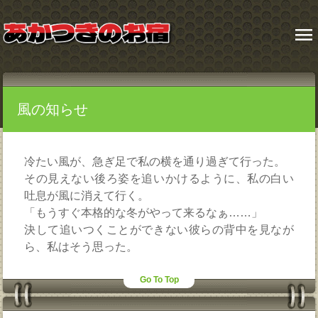
menu
風の知らせ
冷たい風が、急ぎ足で私の横を通り過ぎて行った。
その見えない後ろ姿を追いかけるように、私の白い
吐息が風に消えて行く。
「もうすぐ本格的な冬がやって来るなぁ……」
決して追いつくことができない彼らの背中を見なが
ら、私はそう思った。
Go To Top