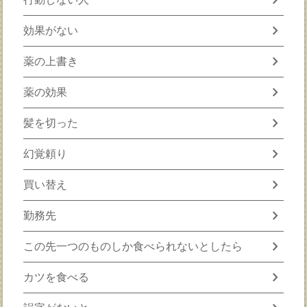
chevron_right
効果がない
chevron_right
薬の上書き
chevron_right
薬の効果
chevron_right
髪を切った
chevron_right
幻覚頼り
chevron_right
買い替え
chevron_right
勤務先
chevron_right
この先一つのものしか食べられないとしたら
chevron_right
カツを食べる