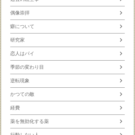
chevron_right
偶像崇拝
chevron_right
癖について
chevron_right
研究家
chevron_right
恋人はパイ
chevron_right
季節の変わり目
chevron_right
逆転現象
chevron_right
かつての敵
chevron_right
経費
chevron_right
薬を無効化する薬
chevron_right
行動しない人