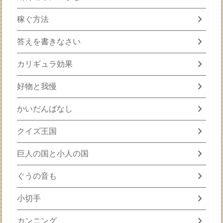
chevron_right
稼ぐ方法
chevron_right
答えを書きなさい
chevron_right
カリギュラ効果
chevron_right
好物と我慢
chevron_right
かいだんばなし
chevron_right
クイズ王国
chevron_right
巨人の国と小人の国
chevron_right
ぐうの音も
chevron_right
小切手
chevron_right
カンニング