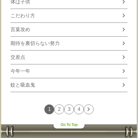
chevron_right
体は子供
chevron_right
こだわり方
chevron_right
言葉攻め
chevron_right
期待を裏切らない努力
chevron_right
交差点
chevron_right
今年一年
chevron_right
蚊と吸血鬼
chevron_right
1
2
3
4
Go To Top