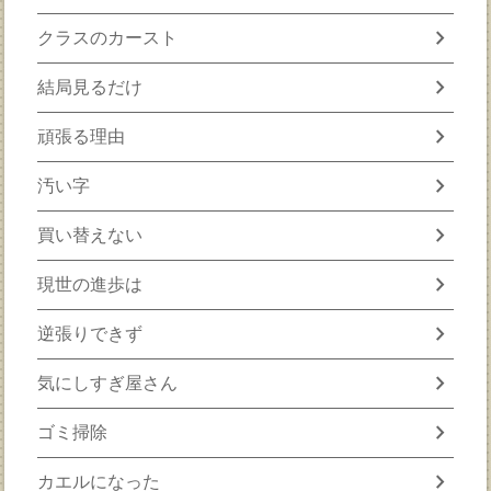
chevron_right
クラスのカースト
chevron_right
結局見るだけ
chevron_right
頑張る理由
chevron_right
汚い字
chevron_right
買い替えない
chevron_right
現世の進歩は
chevron_right
逆張りできず
chevron_right
気にしすぎ屋さん
chevron_right
ゴミ掃除
chevron_right
カエルになった