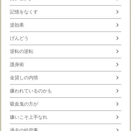
chevron_right
記憶をなくす
chevron_right
逆効果
chevron_right
げんどう
chevron_right
逆転の逆転
chevron_right
護身術
chevron_right
金貸しの内情
chevron_right
嫌われているのかも
chevron_right
吸血鬼の方が
chevron_right
嫌いこそ上手なれ
chevron_right
過去の絵空事