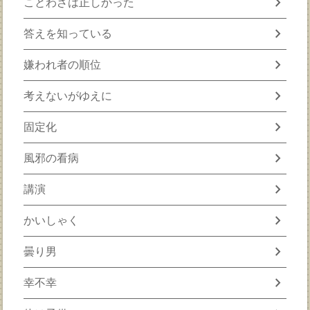
chevron_right
ことわざは正しかった
chevron_right
答えを知っている
chevron_right
嫌われ者の順位
chevron_right
考えないがゆえに
chevron_right
固定化
chevron_right
風邪の看病
chevron_right
講演
chevron_right
かいしゃく
chevron_right
曇り男
chevron_right
幸不幸