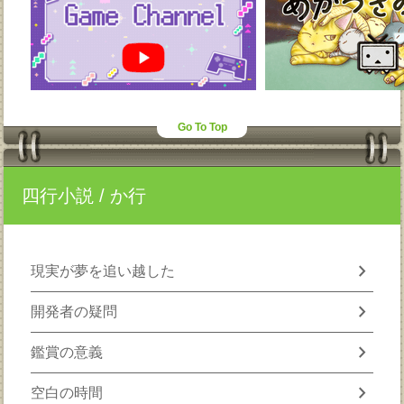
Go To Top
四行小説
/ か行
chevron_right
現実が夢を追い越した
chevron_right
開発者の疑問
chevron_right
鑑賞の意義
chevron_right
空白の時間