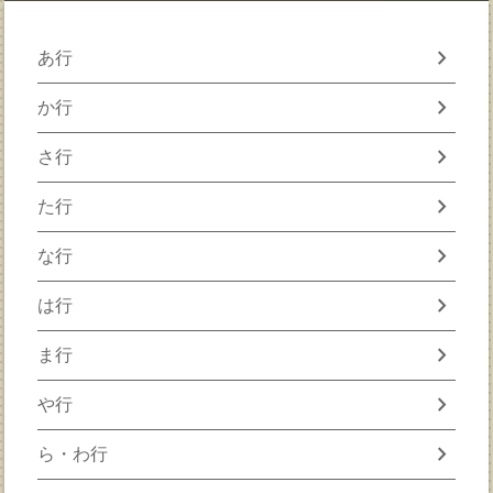
chevron_right
あ行
chevron_right
か行
chevron_right
さ行
chevron_right
た行
chevron_right
な行
chevron_right
は行
chevron_right
ま行
chevron_right
や行
chevron_right
ら・わ行