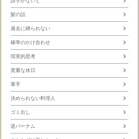
chevron_right
誤字がないと
chevron_right
髪の話
chevron_right
過去に縛られない
chevron_right
確率のかけ合わせ
chevron_right
現実的思考
chevron_right
貴重な休日
chevron_right
軍手
chevron_right
決められない料理人
chevron_right
ゴミ出し
chevron_right
逆バーナム