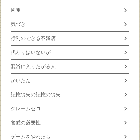
chevron_right
凶運
chevron_right
気づき
chevron_right
行列のできる不満店
chevron_right
代わりはいないが
chevron_right
混浴に入りたがる人
chevron_right
かいだん
chevron_right
記憶喪失の記憶の喪失
chevron_right
クレームゼロ
chevron_right
警戒の必要性
chevron_right
ゲームをやれたら