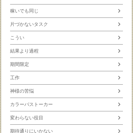
chevron_right
稼いでも同じ
chevron_right
片づかないタスク
chevron_right
こうい
chevron_right
結果より過程
chevron_right
期間限定
chevron_right
工作
chevron_right
神様の苦悩
chevron_right
カラーバストーカー
chevron_right
変わらない役目
chevron_right
期待通りにいかない