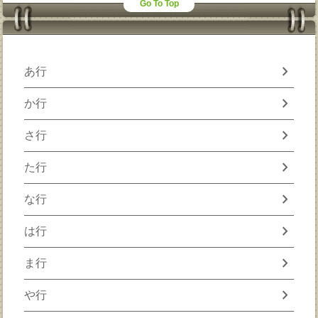
Go To Top
chevron_right
あ行
chevron_right
か行
chevron_right
さ行
chevron_right
た行
chevron_right
な行
chevron_right
は行
chevron_right
ま行
chevron_right
や行