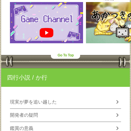
Go To Top
四行小説
/ か行
chevron_right
現実が夢を追い越した
chevron_right
開発者の疑問
chevron_right
鑑賞の意義