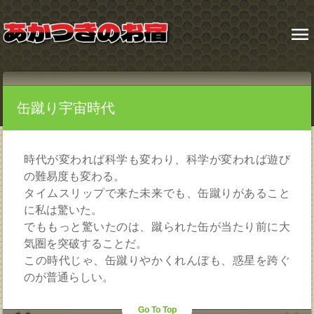
menu
缶蹴り宇宙時代
時代が変われば科学も変わり、科学が変われば遊び
の難易度も変わる。
タイムスリップで来た未来でも、缶蹴りがあること
に私は驚いた。
でももっと驚いたのは、蹴られた缶が当たり前に大
気圏を突破することだ。
この時代じゃ、缶蹴りやかくれんぼも、惑星を跨ぐ
のが普通らしい。
Go To Top