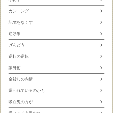
chevron_right
カンニング
chevron_right
記憶をなくす
chevron_right
逆効果
chevron_right
げんどう
chevron_right
逆転の逆転
chevron_right
護身術
chevron_right
金貸しの内情
chevron_right
嫌われているのかも
chevron_right
吸血鬼の方が