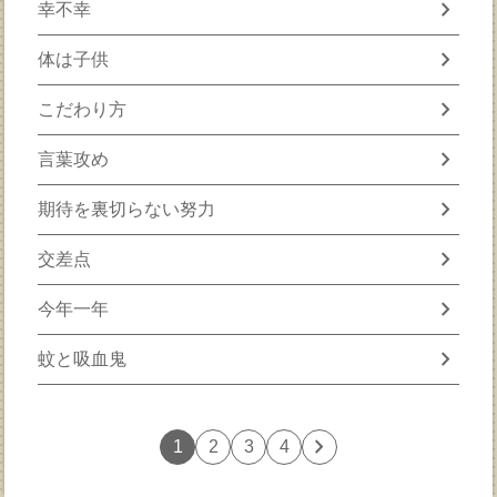
chevron_right
幸不幸
chevron_right
体は子供
chevron_right
こだわり方
chevron_right
言葉攻め
chevron_right
期待を裏切らない努力
chevron_right
交差点
chevron_right
今年一年
chevron_right
蚊と吸血鬼
chevron_right
1
2
3
4