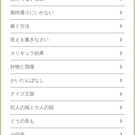
chevron_right
期待通りにいかない
chevron_right
稼ぐ方法
chevron_right
答えを書きなさい
chevron_right
カリギュラ効果
chevron_right
好物と我慢
chevron_right
かいだんばなし
chevron_right
クイズ王国
chevron_right
巨人の国と小人の国
chevron_right
ぐうの音も
chevron_right
小切手