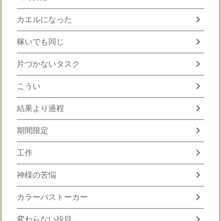
chevron_right
カエルになった
chevron_right
稼いでも同じ
chevron_right
片づかないタスク
chevron_right
こうい
chevron_right
結果より過程
chevron_right
期間限定
chevron_right
工作
chevron_right
神様の苦悩
chevron_right
カラーバストーカー
chevron_right
変わらない役目