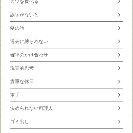
chevron_right
カツを食べる
chevron_right
誤字がないと
chevron_right
髪の話
chevron_right
過去に縛られない
chevron_right
確率のかけ合わせ
chevron_right
現実的思考
chevron_right
貴重な休日
chevron_right
軍手
chevron_right
決められない料理人
chevron_right
ゴミ出し