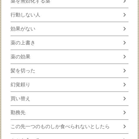
chevron_right
薬を無効化する薬
chevron_right
行動しない人
chevron_right
効果がない
chevron_right
薬の上書き
chevron_right
薬の効果
chevron_right
髪を切った
chevron_right
幻覚頼り
chevron_right
買い替え
chevron_right
勤務先
chevron_right
この先一つのものしか食べられないとしたら