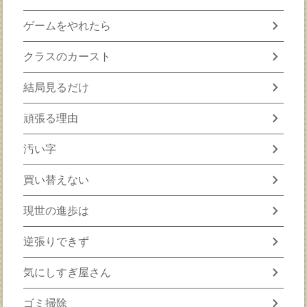
chevron_right
ゲームをやれたら
chevron_right
クラスのカースト
chevron_right
結局見るだけ
chevron_right
頑張る理由
chevron_right
汚い字
chevron_right
買い替えない
chevron_right
現世の進歩は
chevron_right
逆張りできず
chevron_right
気にしすぎ屋さん
chevron_right
ゴミ掃除