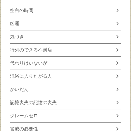
chevron_right
空白の時間
chevron_right
凶運
chevron_right
気づき
chevron_right
行列のできる不満店
chevron_right
代わりはいないが
chevron_right
混浴に入りたがる人
chevron_right
かいだん
chevron_right
記憶喪失の記憶の喪失
chevron_right
クレームゼロ
chevron_right
警戒の必要性