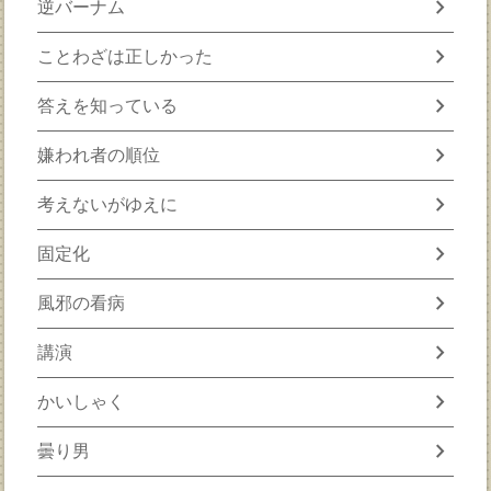
chevron_right
逆バーナム
chevron_right
ことわざは正しかった
chevron_right
答えを知っている
chevron_right
嫌われ者の順位
chevron_right
考えないがゆえに
chevron_right
固定化
chevron_right
風邪の看病
chevron_right
講演
chevron_right
かいしゃく
chevron_right
曇り男