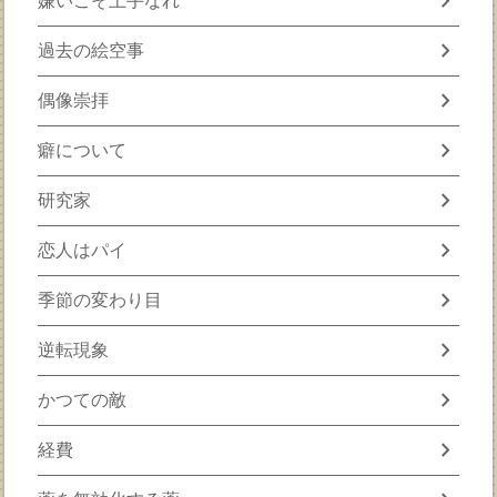
chevron_right
嫌いこそ上手なれ
chevron_right
過去の絵空事
chevron_right
偶像崇拝
chevron_right
癖について
chevron_right
研究家
chevron_right
恋人はパイ
chevron_right
季節の変わり目
chevron_right
逆転現象
chevron_right
かつての敵
chevron_right
経費