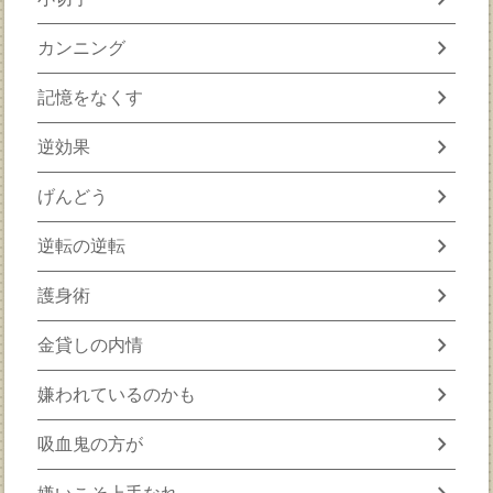
chevron_right
カンニング
chevron_right
記憶をなくす
chevron_right
逆効果
chevron_right
げんどう
chevron_right
逆転の逆転
chevron_right
護身術
chevron_right
金貸しの内情
chevron_right
嫌われているのかも
chevron_right
吸血鬼の方が