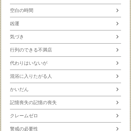
chevron_right
空白の時間
chevron_right
凶運
chevron_right
気づき
chevron_right
行列のできる不満店
chevron_right
代わりはいないが
chevron_right
混浴に入りたがる人
chevron_right
かいだん
chevron_right
記憶喪失の記憶の喪失
chevron_right
クレームゼロ
chevron_right
警戒の必要性