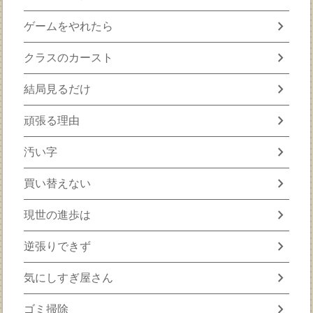
chevron_right
ゲームをやれたら
chevron_right
クラスのカースト
chevron_right
結局見るだけ
chevron_right
頑張る理由
chevron_right
汚い字
chevron_right
買い替えない
chevron_right
現世の進歩は
chevron_right
逆張りできず
chevron_right
気にしすぎ屋さん
chevron_right
ゴミ掃除