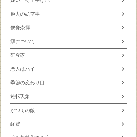
chevron_right
嫌いこそ上手なれ
chevron_right
過去の絵空事
chevron_right
偶像崇拝
chevron_right
癖について
chevron_right
研究家
chevron_right
恋人はパイ
chevron_right
季節の変わり目
chevron_right
逆転現象
chevron_right
かつての敵
chevron_right
経費