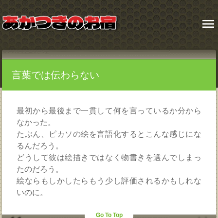
menu
言葉では伝わらない
最初から最後まで一貫して何を言っているか分から
なかった。
たぶん、ピカソの絵を言語化するとこんな感じにな
るんだろう。
どうして彼は絵描きではなく物書きを選んでしまっ
たのだろう。
絵ならもしかしたらもう少し評価されるかもしれな
いのに。
Go To Top