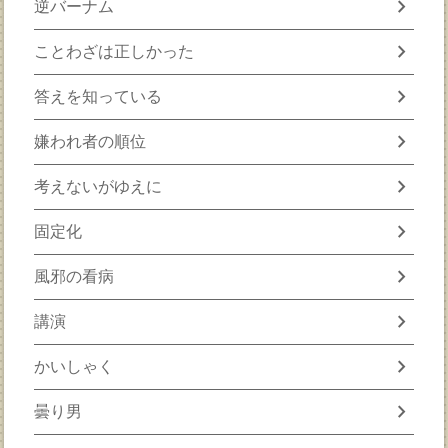
chevron_right
逆バーナム
chevron_right
ことわざは正しかった
chevron_right
答えを知っている
chevron_right
嫌われ者の順位
chevron_right
考えないがゆえに
chevron_right
固定化
chevron_right
風邪の看病
chevron_right
講演
chevron_right
かいしゃく
chevron_right
曇り男