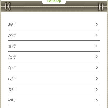
Go To Top
chevron_right
あ行
chevron_right
か行
chevron_right
さ行
chevron_right
た行
chevron_right
な行
chevron_right
は行
chevron_right
ま行
chevron_right
や行