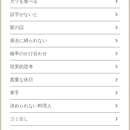
chevron_right
カツを食べる
chevron_right
誤字がないと
chevron_right
髪の話
chevron_right
過去に縛られない
chevron_right
確率のかけ合わせ
chevron_right
現実的思考
chevron_right
貴重な休日
chevron_right
軍手
chevron_right
決められない料理人
chevron_right
ゴミ出し