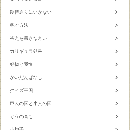
chevron_right
期待通りにいかない
chevron_right
稼ぐ方法
chevron_right
答えを書きなさい
chevron_right
カリギュラ効果
chevron_right
好物と我慢
chevron_right
かいだんばなし
chevron_right
クイズ王国
chevron_right
巨人の国と小人の国
chevron_right
ぐうの音も
chevron_right
小切手