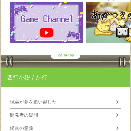
Go To Top
四行小説
/ か行
chevron_right
現実が夢を追い越した
chevron_right
開発者の疑問
chevron_right
鑑賞の意義