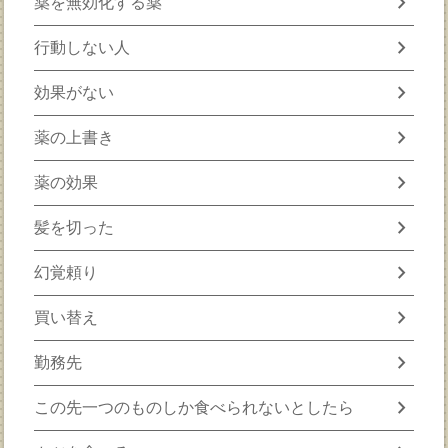
chevron_right
薬を無効化する薬
chevron_right
行動しない人
chevron_right
効果がない
chevron_right
薬の上書き
chevron_right
薬の効果
chevron_right
髪を切った
chevron_right
幻覚頼り
chevron_right
買い替え
chevron_right
勤務先
chevron_right
この先一つのものしか食べられないとしたら