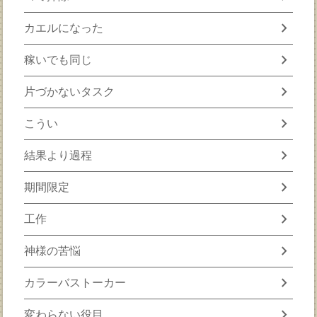
chevron_right
カエルになった
chevron_right
稼いでも同じ
chevron_right
片づかないタスク
chevron_right
こうい
chevron_right
結果より過程
chevron_right
期間限定
chevron_right
工作
chevron_right
神様の苦悩
chevron_right
カラーバストーカー
chevron_right
変わらない役目