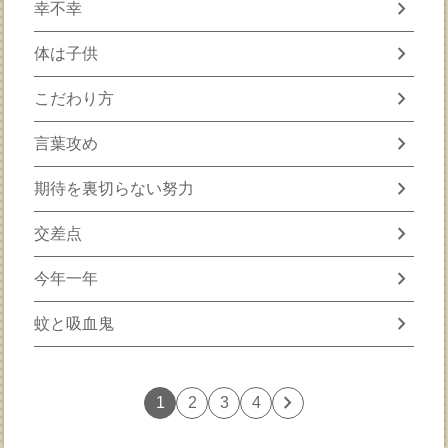
chevron_right
幸不幸
chevron_right
体は子供
chevron_right
こだわり方
chevron_right
言葉攻め
chevron_right
期待を裏切らない努力
chevron_right
交差点
chevron_right
今年一年
chevron_right
蚊と吸血鬼
chevron_right
1
2
3
4