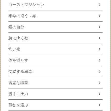
chevron_right
ゴーストマジシャン
chevron_right
確率の違う世界
chevron_right
鏡の自分
chevron_right
急に沸く欲
chevron_right
怖い夜
chevron_right
体を満たす
chevron_right
交錯する思惑
chevron_right
害悪な職業
chevron_right
勝手に圧力
chevron_right
孤独を選ぶ