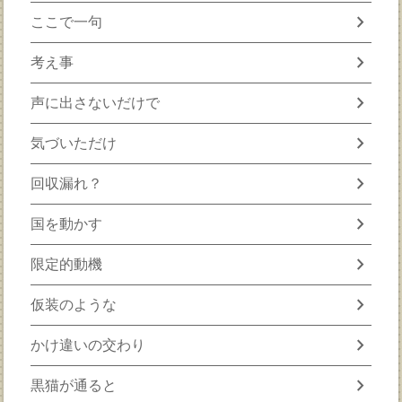
chevron_right
ここで一句
chevron_right
考え事
chevron_right
声に出さないだけで
chevron_right
気づいただけ
chevron_right
回収漏れ？
chevron_right
国を動かす
chevron_right
限定的動機
chevron_right
仮装のような
chevron_right
かけ違いの交わり
chevron_right
黒猫が通ると