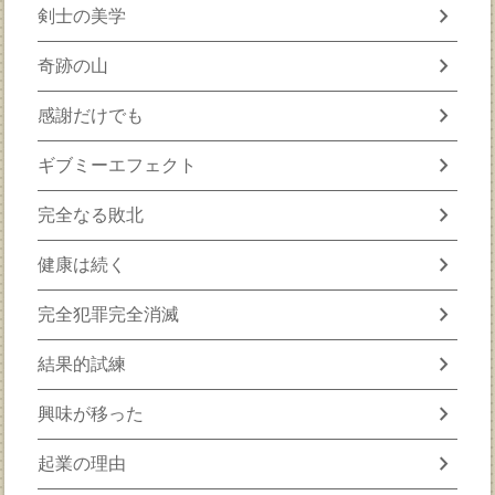
chevron_right
剣士の美学
chevron_right
奇跡の山
chevron_right
感謝だけでも
chevron_right
ギブミーエフェクト
chevron_right
完全なる敗北
chevron_right
健康は続く
chevron_right
完全犯罪完全消滅
chevron_right
結果的試練
chevron_right
興味が移った
chevron_right
起業の理由