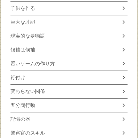
chevron_right
子供を作る
chevron_right
巨大な才能
chevron_right
現実的な夢物語
chevron_right
候補は候補
chevron_right
賢いゲームの作り方
chevron_right
釘付け
chevron_right
変わらない関係
chevron_right
五分間行動
chevron_right
記憶の器
chevron_right
警察官のスキル