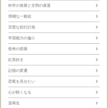
chevron_right
科学の発展と文明の衰退
chevron_right
滑稽な一枚絵
chevron_right
完璧な犯行計画
chevron_right
学習能力の偏り
chevron_right
怪奇の部屋
chevron_right
紅茶好き
chevron_right
記憶の変遷
chevron_right
恐竜を見せたい
chevron_right
心が軽くなる
chevron_right
逆再生