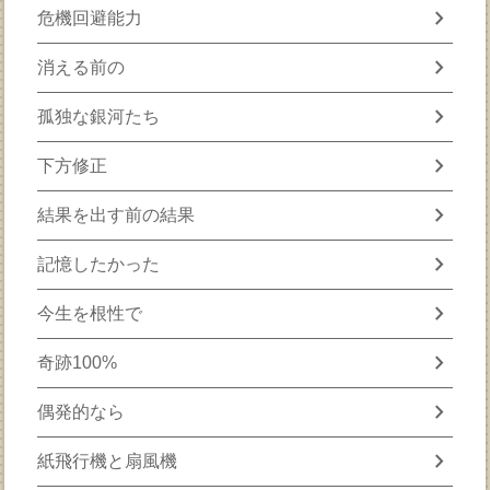
chevron_right
危機回避能力
chevron_right
消える前の
chevron_right
孤独な銀河たち
chevron_right
下方修正
chevron_right
結果を出す前の結果
chevron_right
記憶したかった
chevron_right
今生を根性で
chevron_right
奇跡100%
chevron_right
偶発的なら
chevron_right
紙飛行機と扇風機