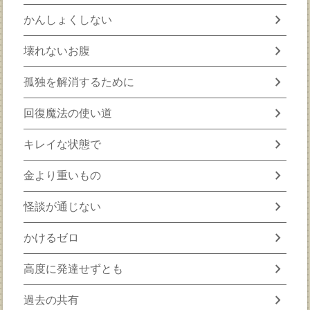
chevron_right
かんしょくしない
chevron_right
壊れないお腹
chevron_right
孤独を解消するために
chevron_right
回復魔法の使い道
chevron_right
キレイな状態で
chevron_right
金より重いもの
chevron_right
怪談が通じない
chevron_right
かけるゼロ
chevron_right
高度に発達せずとも
chevron_right
過去の共有