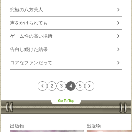
chevron_right
究極の八方美人
chevron_right
声をかけられても
chevron_right
ゲーム性の高い場所
chevron_right
告白し続けた結果
chevron_right
コアなファンだって
chevron_left
chevron_right
2
3
4
5
Go To Top
出版物
出版物