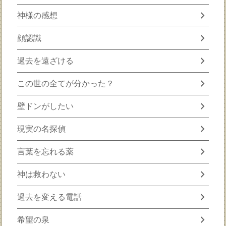
chevron_right
神様の感想
chevron_right
顔認識
chevron_right
過去を遠ざける
chevron_right
この世の全てが分かった？
chevron_right
壁ドンがしたい
chevron_right
現実の名探偵
chevron_right
言葉を忘れる薬
chevron_right
神は救わない
chevron_right
過去を変える電話
chevron_right
希望の泉