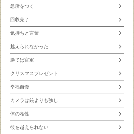
chevron_right
急所をつく
chevron_right
回収完了
chevron_right
気持ちと言葉
chevron_right
越えられなかった
chevron_right
勝てば官軍
chevron_right
クリスマスプレゼント
chevron_right
幸福自慢
chevron_right
カメラは銃よりも強し
chevron_right
体の相性
chevron_right
彼を越えられない