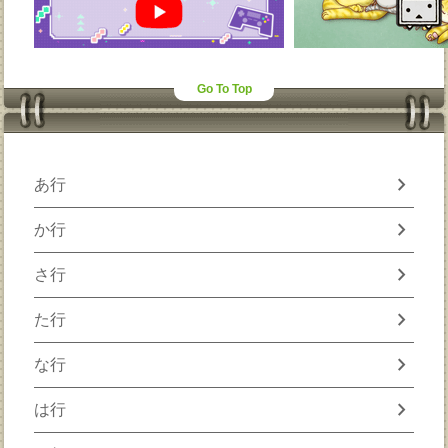
Go To Top
chevron_right
あ行
chevron_right
か行
chevron_right
さ行
chevron_right
た行
chevron_right
な行
chevron_right
は行