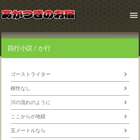
menu
四行小説
/ か行
chevron_right
ゴーストライター
chevron_right
根性なし
chevron_right
川の流れのように
chevron_right
ここからが地獄
chevron_right
五メートルなら