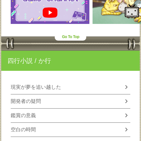
Go To Top
四行小説
/ か行
chevron_right
現実が夢を追い越した
chevron_right
開発者の疑問
chevron_right
鑑賞の意義
chevron_right
空白の時間