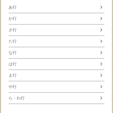
chevron_right
あ行
chevron_right
か行
chevron_right
さ行
chevron_right
た行
chevron_right
な行
chevron_right
は行
chevron_right
ま行
chevron_right
や行
chevron_right
ら・わ行