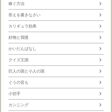
chevron_right
稼ぐ方法
chevron_right
答えを書きなさい
chevron_right
カリギュラ効果
chevron_right
好物と我慢
chevron_right
かいだんばなし
chevron_right
クイズ王国
chevron_right
巨人の国と小人の国
chevron_right
ぐうの音も
chevron_right
小切手
chevron_right
カンニング