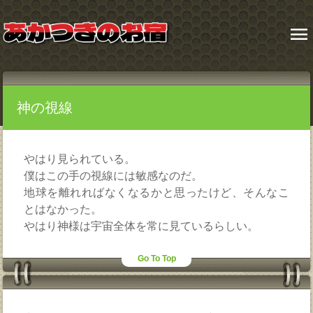
menu
神の視線
やはり見られている。
僕はこの手の視線には敏感なのだ。
地球を離れればなくなるかと思ったけど、そんなこ
とはなかった。
やはり神様は宇宙全体を常に見ているらしい。
Go To Top