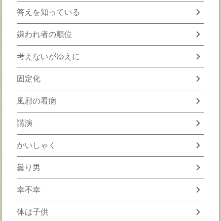
chevron_right
答えを知っている
chevron_right
嫌われ者の順位
chevron_right
考えないがゆえに
chevron_right
固定化
chevron_right
風邪の看病
chevron_right
講演
chevron_right
かいしゃく
chevron_right
曇り男
chevron_right
幸不幸
chevron_right
体は子供