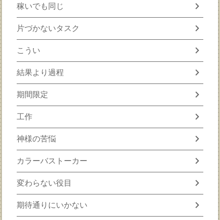
chevron_right
稼いでも同じ
chevron_right
片づかないタスク
chevron_right
こうい
chevron_right
結果より過程
chevron_right
期間限定
chevron_right
工作
chevron_right
神様の苦悩
chevron_right
カラーバストーカー
chevron_right
変わらない役目
chevron_right
期待通りにいかない