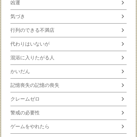
chevron_right
凶運
chevron_right
気づき
chevron_right
行列のできる不満店
chevron_right
代わりはいないが
chevron_right
混浴に入りたがる人
chevron_right
かいだん
chevron_right
記憶喪失の記憶の喪失
chevron_right
クレームゼロ
chevron_right
警戒の必要性
chevron_right
ゲームをやれたら