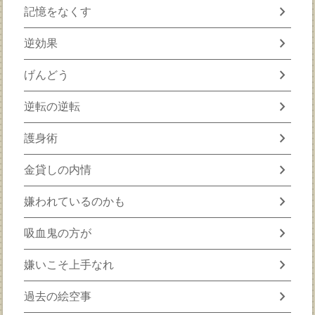
chevron_right
記憶をなくす
chevron_right
逆効果
chevron_right
げんどう
chevron_right
逆転の逆転
chevron_right
護身術
chevron_right
金貸しの内情
chevron_right
嫌われているのかも
chevron_right
吸血鬼の方が
chevron_right
嫌いこそ上手なれ
chevron_right
過去の絵空事