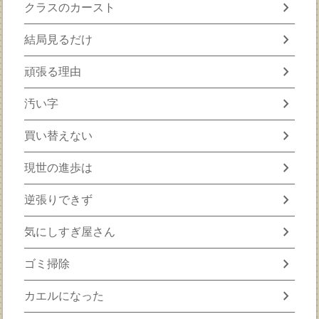
chevron_right
クラスのカースト
chevron_right
結局見るだけ
chevron_right
頑張る理由
chevron_right
汚い字
chevron_right
買い替えない
chevron_right
現世の進歩は
chevron_right
逆張りできず
chevron_right
気にしすぎ屋さん
chevron_right
ゴミ掃除
chevron_right
カエルになった