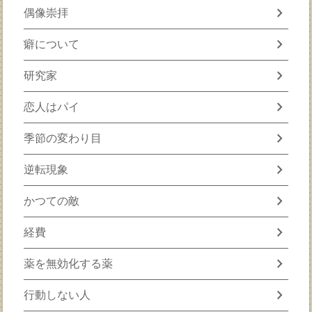
chevron_right
偶像崇拝
chevron_right
癖について
chevron_right
研究家
chevron_right
恋人はパイ
chevron_right
季節の変わり目
chevron_right
逆転現象
chevron_right
かつての敵
chevron_right
経費
chevron_right
薬を無効化する薬
chevron_right
行動しない人