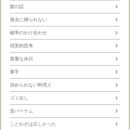
chevron_right
髪の話
chevron_right
過去に縛られない
chevron_right
確率のかけ合わせ
chevron_right
現実的思考
chevron_right
貴重な休日
chevron_right
軍手
chevron_right
決められない料理人
chevron_right
ゴミ出し
chevron_right
逆バーナム
chevron_right
ことわざは正しかった