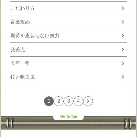
chevron_right
こだわり方
chevron_right
言葉攻め
chevron_right
期待を裏切らない努力
chevron_right
交差点
chevron_right
今年一年
chevron_right
蚊と吸血鬼
chevron_right
1
2
3
4
Go To Top