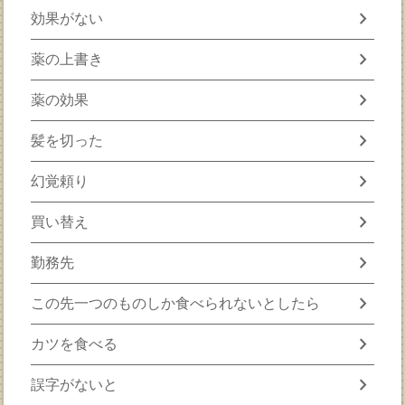
chevron_right
効果がない
chevron_right
薬の上書き
chevron_right
薬の効果
chevron_right
髪を切った
chevron_right
幻覚頼り
chevron_right
買い替え
chevron_right
勤務先
chevron_right
この先一つのものしか食べられないとしたら
chevron_right
カツを食べる
chevron_right
誤字がないと