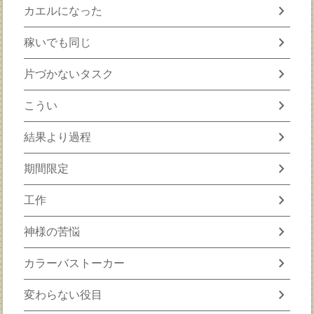
chevron_right
カエルになった
chevron_right
稼いでも同じ
chevron_right
片づかないタスク
chevron_right
こうい
chevron_right
結果より過程
chevron_right
期間限定
chevron_right
工作
chevron_right
神様の苦悩
chevron_right
カラーバストーカー
chevron_right
変わらない役目