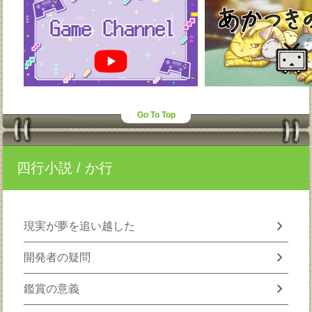
Go To Top
四行小説
/ か行
chevron_right
現実が夢を追い越した
chevron_right
開発者の疑問
chevron_right
鑑賞の意義