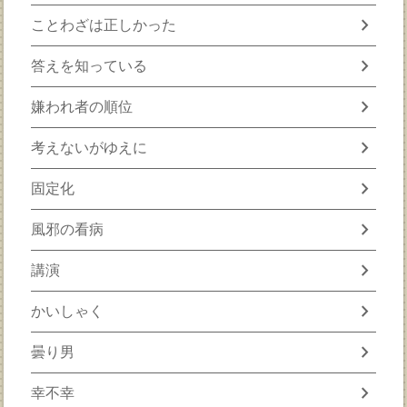
chevron_right
ことわざは正しかった
chevron_right
答えを知っている
chevron_right
嫌われ者の順位
chevron_right
考えないがゆえに
chevron_right
固定化
chevron_right
風邪の看病
chevron_right
講演
chevron_right
かいしゃく
chevron_right
曇り男
chevron_right
幸不幸