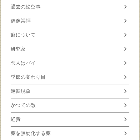
chevron_right
過去の絵空事
chevron_right
偶像崇拝
chevron_right
癖について
chevron_right
研究家
chevron_right
恋人はパイ
chevron_right
季節の変わり目
chevron_right
逆転現象
chevron_right
かつての敵
chevron_right
経費
chevron_right
薬を無効化する薬