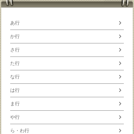
chevron_right
あ行
chevron_right
か行
chevron_right
さ行
chevron_right
た行
chevron_right
な行
chevron_right
は行
chevron_right
ま行
chevron_right
や行
chevron_right
ら・わ行