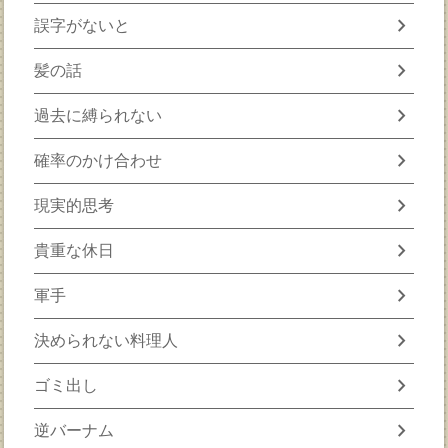
chevron_right
誤字がないと
chevron_right
髪の話
chevron_right
過去に縛られない
chevron_right
確率のかけ合わせ
chevron_right
現実的思考
chevron_right
貴重な休日
chevron_right
軍手
chevron_right
決められない料理人
chevron_right
ゴミ出し
chevron_right
逆バーナム