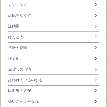
chevron_right
カンニング
chevron_right
記憶をなくす
chevron_right
逆効果
chevron_right
げんどう
chevron_right
逆転の逆転
chevron_right
護身術
chevron_right
金貸しの内情
chevron_right
嫌われているのかも
chevron_right
吸血鬼の方が
chevron_right
嫌いこそ上手なれ