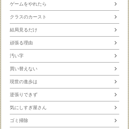
chevron_right
ゲームをやれたら
chevron_right
クラスのカースト
chevron_right
結局見るだけ
chevron_right
頑張る理由
chevron_right
汚い字
chevron_right
買い替えない
chevron_right
現世の進歩は
chevron_right
逆張りできず
chevron_right
気にしすぎ屋さん
chevron_right
ゴミ掃除