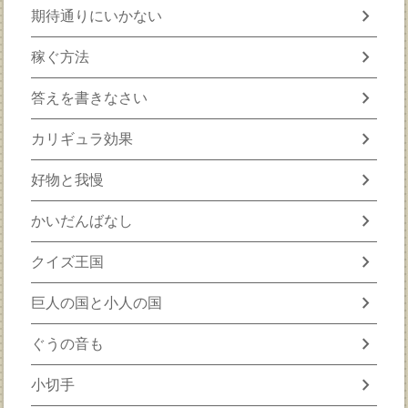
chevron_right
期待通りにいかない
chevron_right
稼ぐ方法
chevron_right
答えを書きなさい
chevron_right
カリギュラ効果
chevron_right
好物と我慢
chevron_right
かいだんばなし
chevron_right
クイズ王国
chevron_right
巨人の国と小人の国
chevron_right
ぐうの音も
chevron_right
小切手