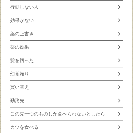
chevron_right
行動しない人
chevron_right
効果がない
chevron_right
薬の上書き
chevron_right
薬の効果
chevron_right
髪を切った
chevron_right
幻覚頼り
chevron_right
買い替え
chevron_right
勤務先
chevron_right
この先一つのものしか食べられないとしたら
chevron_right
カツを食べる