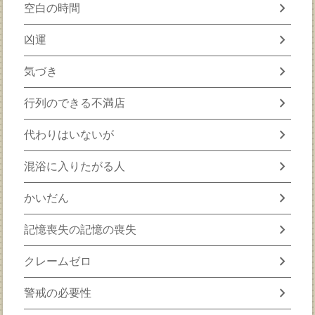
chevron_right
空白の時間
chevron_right
凶運
chevron_right
気づき
chevron_right
行列のできる不満店
chevron_right
代わりはいないが
chevron_right
混浴に入りたがる人
chevron_right
かいだん
chevron_right
記憶喪失の記憶の喪失
chevron_right
クレームゼロ
chevron_right
警戒の必要性