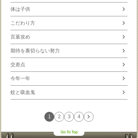
chevron_right
体は子供
chevron_right
こだわり方
chevron_right
言葉攻め
chevron_right
期待を裏切らない努力
chevron_right
交差点
chevron_right
今年一年
chevron_right
蚊と吸血鬼
chevron_right
1
2
3
4
Go To Top