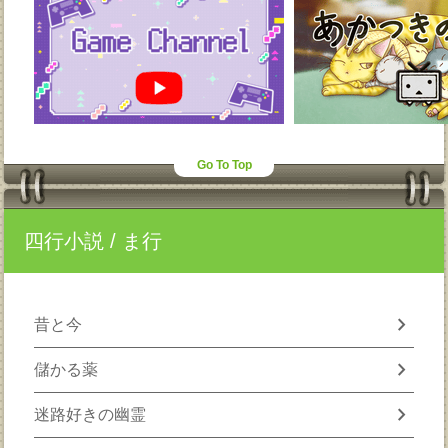
Go To Top
四行小説
/ ま行
chevron_right
昔と今
chevron_right
儲かる薬
chevron_right
迷路好きの幽霊