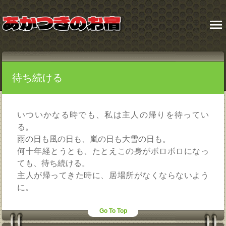
menu
待ち続ける
いついかなる時でも、私は主人の帰りを待ってい
る。
雨の日も風の日も、嵐の日も大雪の日も。
何十年経とうとも、たとえこの身がボロボロになっ
ても、待ち続ける。
主人が帰ってきた時に、居場所がなくならないよう
に。
Go To Top