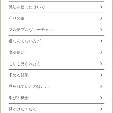
chevron_right
魔法を使ったせいで
chevron_right
守りの形
chevron_right
マルチプルヴァーチャル
chevron_right
道なんてない方が
chevron_right
魔法使い
chevron_right
もしも見られたら
chevron_right
求める結果
chevron_right
見られていたのは……
chevron_right
学びの機会
chevron_right
見かけなくなる