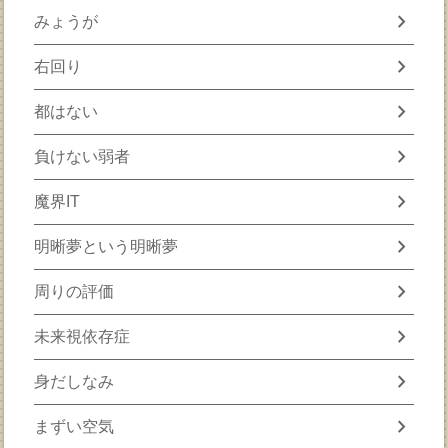
chevron_right
みょうが
chevron_right
右回り
chevron_right
都はない
chevron_right
負けない弱者
chevron_right
魔界IT
chevron_right
明晰夢という明晰夢
chevron_right
周りの評価
chevron_right
未来視依存症
chevron_right
身だしなみ
chevron_right
まずい空気