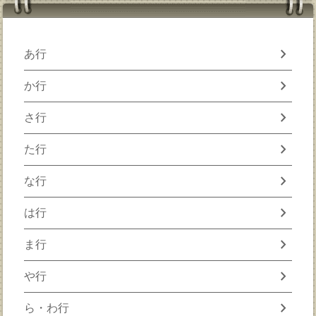
chevron_right
あ行
chevron_right
か行
chevron_right
さ行
chevron_right
た行
chevron_right
な行
chevron_right
は行
chevron_right
ま行
chevron_right
や行
chevron_right
ら・わ行