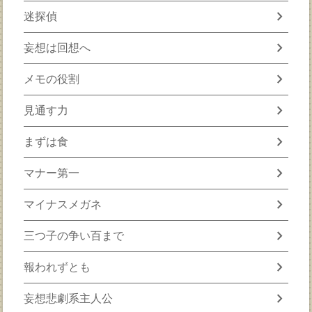
chevron_right
迷探偵
chevron_right
妄想は回想へ
chevron_right
メモの役割
chevron_right
見通す力
chevron_right
まずは食
chevron_right
マナー第一
chevron_right
マイナスメガネ
chevron_right
三つ子の争い百まで
chevron_right
報われずとも
chevron_right
妄想悲劇系主人公