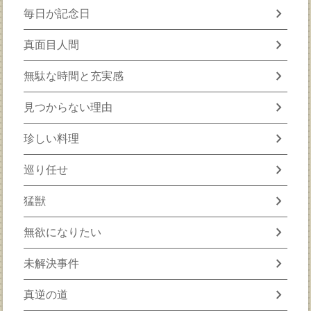
chevron_right
毎日が記念日
chevron_right
真面目人間
chevron_right
無駄な時間と充実感
chevron_right
見つからない理由
chevron_right
珍しい料理
chevron_right
巡り任せ
chevron_right
猛獣
chevron_right
無欲になりたい
chevron_right
未解決事件
chevron_right
真逆の道