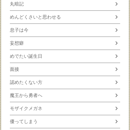
chevron_right
丸暗記
chevron_right
めんどくさいと思わせる
chevron_right
息子は今
chevron_right
妄想癖
chevron_right
めでたい誕生日
chevron_right
面接
chevron_right
認めたくない方
chevron_right
魔王から勇者へ
chevron_right
モザイクメガネ
chevron_right
優ってしまう