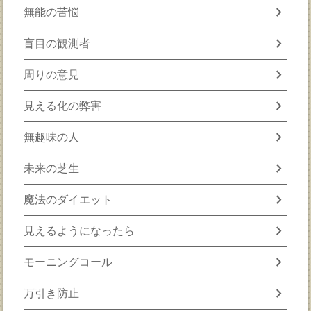
chevron_right
無能の苦悩
chevron_right
盲目の観測者
chevron_right
周りの意見
chevron_right
見える化の弊害
chevron_right
無趣味の人
chevron_right
未来の芝生
chevron_right
魔法のダイエット
chevron_right
見えるようになったら
chevron_right
モーニングコール
chevron_right
万引き防止