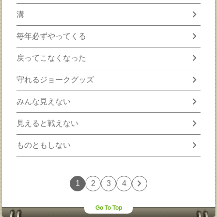
chevron_right
溝
chevron_right
毎年必ずやってくる
chevron_right
戻ってこなくなった
chevron_right
守れるジョークグッズ
chevron_right
みんな見えない
chevron_right
見えると戦えない
chevron_right
ものともしない
chevron_right
1
2
3
4
Go To Top