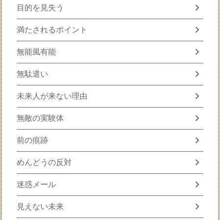
chevron_right
目的を見失う
chevron_right
満たされるポイント
chevron_right
無能風有能
chevron_right
無駄遣い
chevron_right
未来人が来ない理由
chevron_right
無敵の実験体
chevron_right
前の痕跡
chevron_right
めんどうの反対
chevron_right
迷惑メール
chevron_right
見えない未来