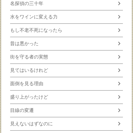
chevron_right
名探偵の三十年
chevron_right
水をワインに変える力
chevron_right
もし不老不死になったら
chevron_right
昔は悪かった
chevron_right
街を守る者の実態
chevron_right
見てはいるけれど
chevron_right
面倒を見る理由
chevron_right
盛り上がったけど
chevron_right
目線の変遷
chevron_right
見えないはずなのに