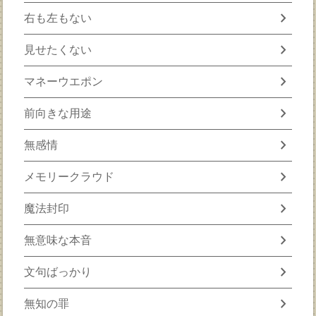
chevron_right
右も左もない
chevron_right
見せたくない
chevron_right
マネーウエポン
chevron_right
前向きな用途
chevron_right
無感情
chevron_right
メモリークラウド
chevron_right
魔法封印
chevron_right
無意味な本音
chevron_right
文句ばっかり
chevron_right
無知の罪