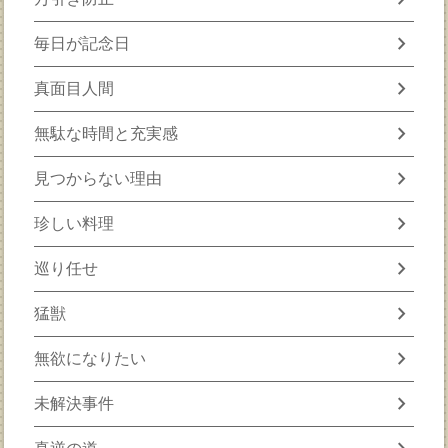
chevron_right
毎日が記念日
chevron_right
真面目人間
chevron_right
無駄な時間と充実感
chevron_right
見つからない理由
chevron_right
珍しい料理
chevron_right
巡り任せ
chevron_right
猛獣
chevron_right
無欲になりたい
chevron_right
未解決事件