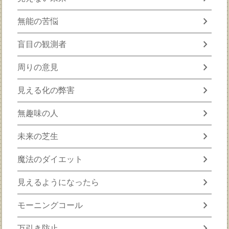
chevron_right
無能の苦悩
chevron_right
盲目の観測者
chevron_right
周りの意見
chevron_right
見える化の弊害
chevron_right
無趣味の人
chevron_right
未来の芝生
chevron_right
魔法のダイエット
chevron_right
見えるようになったら
chevron_right
モーニングコール
chevron_right
万引き防止