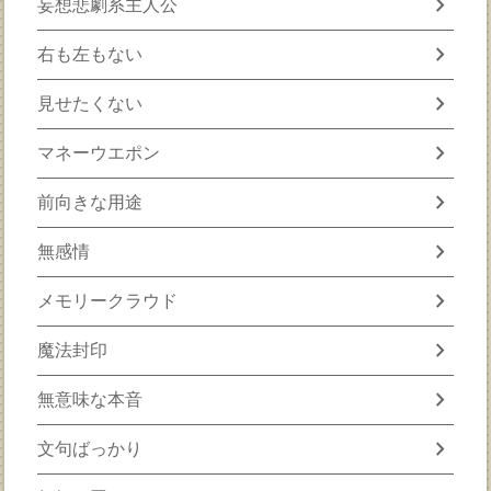
chevron_right
妄想悲劇系主人公
chevron_right
右も左もない
chevron_right
見せたくない
chevron_right
マネーウエポン
chevron_right
前向きな用途
chevron_right
無感情
chevron_right
メモリークラウド
chevron_right
魔法封印
chevron_right
無意味な本音
chevron_right
文句ばっかり