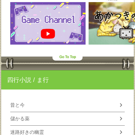
Go To Top
四行小説
/ ま行
chevron_right
昔と今
chevron_right
儲かる薬
chevron_right
迷路好きの幽霊