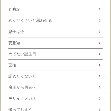
chevron_right
丸暗記
chevron_right
めんどくさいと思わせる
chevron_right
息子は今
chevron_right
妄想癖
chevron_right
めでたい誕生日
chevron_right
面接
chevron_right
認めたくない方
chevron_right
魔王から勇者へ
chevron_right
モザイクメガネ
chevron_right
優ってしまう