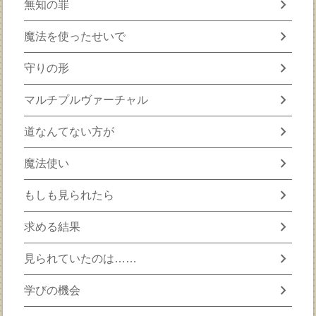
chevron_right
無知の罪
chevron_right
魔法を使ったせいで
chevron_right
守りの形
chevron_right
マルチプルヴァーチャル
chevron_right
道なんてない方が
chevron_right
魔法使い
chevron_right
もしも見られたら
chevron_right
求める結果
chevron_right
見られていたのは……
chevron_right
学びの機会