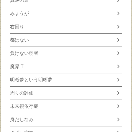
chevron_right
真逆の道
chevron_right
みょうが
chevron_right
右回り
chevron_right
都はない
chevron_right
負けない弱者
chevron_right
魔界IT
chevron_right
明晰夢という明晰夢
chevron_right
周りの評価
chevron_right
未来視依存症
chevron_right
身だしなみ