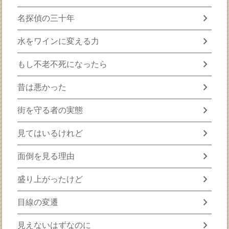
chevron_right
名探偵の三十年
chevron_right
水をワインに変える力
chevron_right
もし不老不死になったら
chevron_right
昔は悪かった
chevron_right
街を守る者の実態
chevron_right
見てはいるけれど
chevron_right
面倒を見る理由
chevron_right
盛り上がったけど
chevron_right
目線の変遷
chevron_right
見えないはずなのに