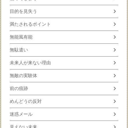
chevron_right
目的を見失う
chevron_right
満たされるポイント
chevron_right
無能風有能
chevron_right
無駄遣い
chevron_right
未来人が来ない理由
chevron_right
無敵の実験体
chevron_right
前の痕跡
chevron_right
めんどうの反対
chevron_right
迷惑メール
chevron_right
見えない未来