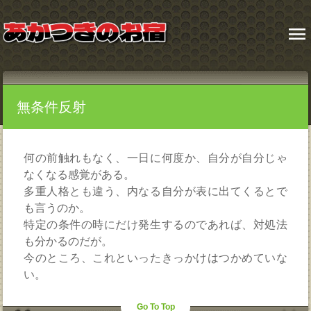
menu
無条件反射
何の前触れもなく、一日に何度か、自分が自分じゃ
なくなる感覚がある。
多重人格とも違う、内なる自分が表に出てくるとで
も言うのか。
特定の条件の時にだけ発生するのであれば、対処法
も分かるのだが。
今のところ、これといったきっかけはつかめていな
い。
Go To Top