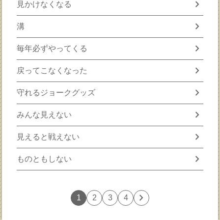
chevron_right
見かけなくなる
chevron_right
溝
chevron_right
毎年必ずやってくる
chevron_right
戻ってこなくなった
chevron_right
守れるジョークグッズ
chevron_right
みんな見えない
chevron_right
見えると戦えない
chevron_right
ものともしない
chevron_right
1
2
3
4