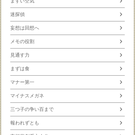
chevron_right
まずい空気
chevron_right
迷探偵
chevron_right
妄想は回想へ
chevron_right
メモの役割
chevron_right
見通す力
chevron_right
まずは食
chevron_right
マナー第一
chevron_right
マイナスメガネ
chevron_right
三つ子の争い百まで
chevron_right
報われずとも