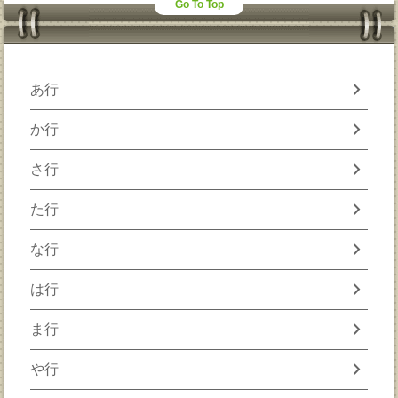
Go To Top
chevron_right
あ行
chevron_right
か行
chevron_right
さ行
chevron_right
た行
chevron_right
な行
chevron_right
は行
chevron_right
ま行
chevron_right
や行