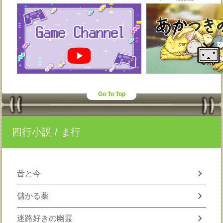
Go To Top
四行小説
/ ま行
chevron_right
昔と今
chevron_right
儲かる薬
chevron_right
迷路好きの幽霊