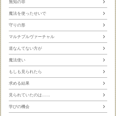
chevron_right
無知の罪
chevron_right
魔法を使ったせいで
chevron_right
守りの形
chevron_right
マルチプルヴァーチャル
chevron_right
道なんてない方が
chevron_right
魔法使い
chevron_right
もしも見られたら
chevron_right
求める結果
chevron_right
見られていたのは……
chevron_right
学びの機会