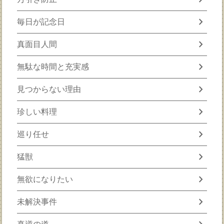
chevron_right
毎日が記念日
chevron_right
真面目人間
chevron_right
無駄な時間と充実感
chevron_right
見つからない理由
chevron_right
珍しい料理
chevron_right
巡り任せ
chevron_right
猛獣
chevron_right
無欲になりたい
chevron_right
未解決事件