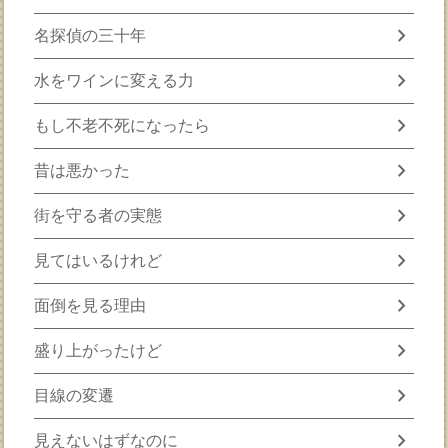
chevron_right
名探偵の三十年
chevron_right
水をワインに変える力
chevron_right
もし不老不死になったら
chevron_right
昔は悪かった
chevron_right
街を守る者の実態
chevron_right
見てはいるけれど
chevron_right
面倒を見る理由
chevron_right
盛り上がったけど
chevron_right
目線の変遷
chevron_right
見えないはずなのに