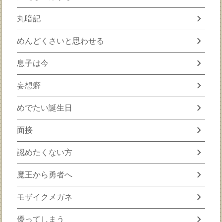
chevron_right
丸暗記
chevron_right
めんどくさいと思わせる
chevron_right
息子は今
chevron_right
妄想癖
chevron_right
めでたい誕生日
chevron_right
面接
chevron_right
認めたくない方
chevron_right
魔王から勇者へ
chevron_right
モザイクメガネ
chevron_right
優ってしまう