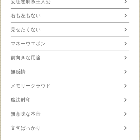
chevron_right
妄想悲劇系主人公
chevron_right
右も左もない
chevron_right
見せたくない
chevron_right
マネーウエポン
chevron_right
前向きな用途
chevron_right
無感情
chevron_right
メモリークラウド
chevron_right
魔法封印
chevron_right
無意味な本音
chevron_right
文句ばっかり