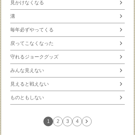
chevron_right
見かけなくなる
chevron_right
溝
chevron_right
毎年必ずやってくる
chevron_right
戻ってこなくなった
chevron_right
守れるジョークグッズ
chevron_right
みんな見えない
chevron_right
見えると戦えない
chevron_right
ものともしない
chevron_right
1
2
3
4