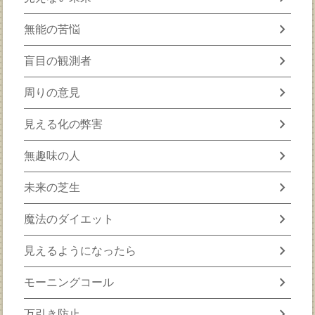
chevron_right
無能の苦悩
chevron_right
盲目の観測者
chevron_right
周りの意見
chevron_right
見える化の弊害
chevron_right
無趣味の人
chevron_right
未来の芝生
chevron_right
魔法のダイエット
chevron_right
見えるようになったら
chevron_right
モーニングコール
chevron_right
万引き防止