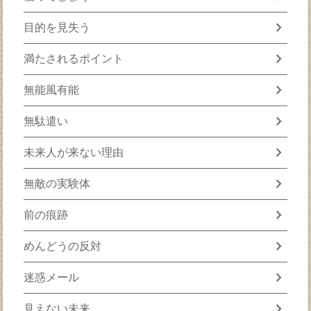
chevron_right
目的を見失う
chevron_right
満たされるポイント
chevron_right
無能風有能
chevron_right
無駄遣い
chevron_right
未来人が来ない理由
chevron_right
無敵の実験体
chevron_right
前の痕跡
chevron_right
めんどうの反対
chevron_right
迷惑メール
chevron_right
見えない未来