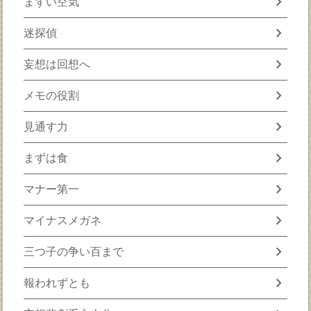
chevron_right
まずい空気
chevron_right
迷探偵
chevron_right
妄想は回想へ
chevron_right
メモの役割
chevron_right
見通す力
chevron_right
まずは食
chevron_right
マナー第一
chevron_right
マイナスメガネ
chevron_right
三つ子の争い百まで
chevron_right
報われずとも