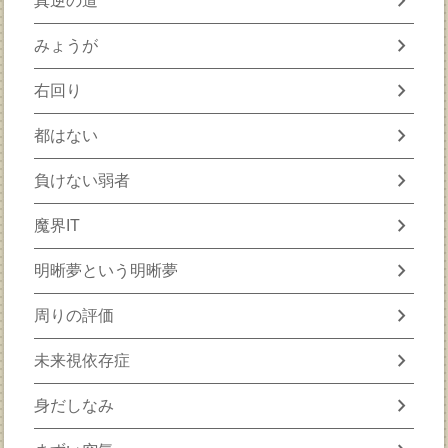
chevron_right
真逆の道
chevron_right
みょうが
chevron_right
右回り
chevron_right
都はない
chevron_right
負けない弱者
chevron_right
魔界IT
chevron_right
明晰夢という明晰夢
chevron_right
周りの評価
chevron_right
未来視依存症
chevron_right
身だしなみ