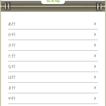
Go To Top
chevron_right
あ行
chevron_right
か行
chevron_right
さ行
chevron_right
た行
chevron_right
な行
chevron_right
は行
chevron_right
ま行
chevron_right
や行