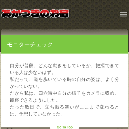
menu
モニターチェック
自分が普段、どんな動きをしているか、把握できて
いる人は少ないはず。
私だって、道を歩いている時の自分の姿は、よく分
かっていない。
だから私は、四六時中自分の様子をカメラに収め、
観察できるようにした。
たった数日で、立ち振る舞いがここまで変わると
は、予想していなかった。
Go To Top