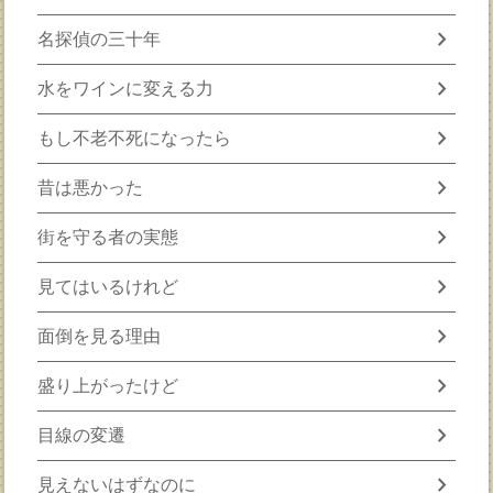
chevron_right
名探偵の三十年
chevron_right
水をワインに変える力
chevron_right
もし不老不死になったら
chevron_right
昔は悪かった
chevron_right
街を守る者の実態
chevron_right
見てはいるけれど
chevron_right
面倒を見る理由
chevron_right
盛り上がったけど
chevron_right
目線の変遷
chevron_right
見えないはずなのに