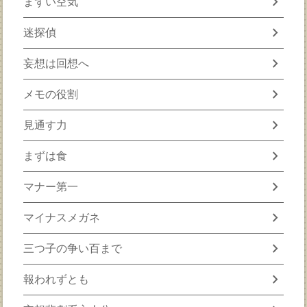
chevron_right
まずい空気
chevron_right
迷探偵
chevron_right
妄想は回想へ
chevron_right
メモの役割
chevron_right
見通す力
chevron_right
まずは食
chevron_right
マナー第一
chevron_right
マイナスメガネ
chevron_right
三つ子の争い百まで
chevron_right
報われずとも