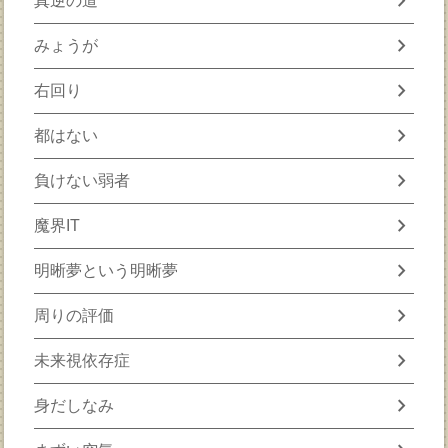
chevron_right
真逆の道
chevron_right
みょうが
chevron_right
右回り
chevron_right
都はない
chevron_right
負けない弱者
chevron_right
魔界IT
chevron_right
明晰夢という明晰夢
chevron_right
周りの評価
chevron_right
未来視依存症
chevron_right
身だしなみ