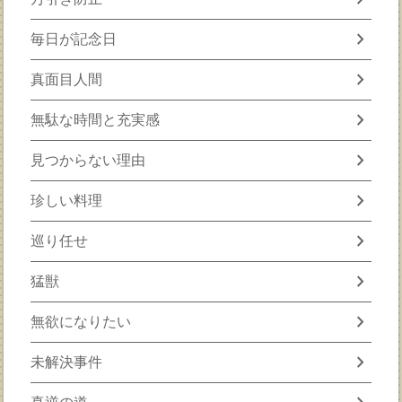
chevron_right
毎日が記念日
chevron_right
真面目人間
chevron_right
無駄な時間と充実感
chevron_right
見つからない理由
chevron_right
珍しい料理
chevron_right
巡り任せ
chevron_right
猛獣
chevron_right
無欲になりたい
chevron_right
未解決事件