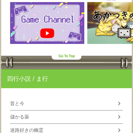
Go To Top
四行小説
/ ま行
chevron_right
昔と今
chevron_right
儲かる薬
chevron_right
迷路好きの幽霊