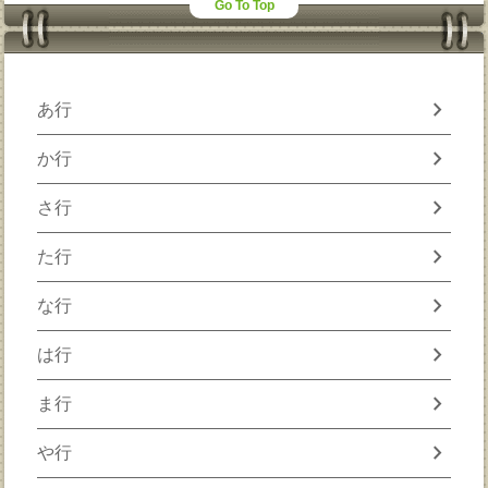
Go To Top
chevron_right
あ行
chevron_right
か行
chevron_right
さ行
chevron_right
た行
chevron_right
な行
chevron_right
は行
chevron_right
ま行
chevron_right
や行