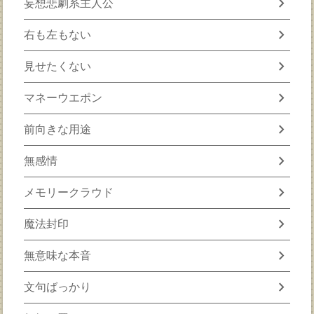
chevron_right
妄想悲劇系主人公
chevron_right
右も左もない
chevron_right
見せたくない
chevron_right
マネーウエポン
chevron_right
前向きな用途
chevron_right
無感情
chevron_right
メモリークラウド
chevron_right
魔法封印
chevron_right
無意味な本音
chevron_right
文句ばっかり