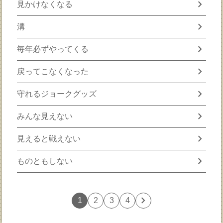
chevron_right
見かけなくなる
chevron_right
溝
chevron_right
毎年必ずやってくる
chevron_right
戻ってこなくなった
chevron_right
守れるジョークグッズ
chevron_right
みんな見えない
chevron_right
見えると戦えない
chevron_right
ものともしない
chevron_right
1
2
3
4