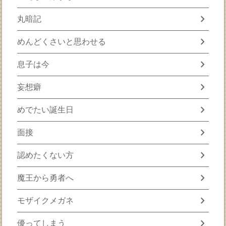
chevron_right
丸暗記
chevron_right
めんどくさいと思わせる
chevron_right
息子は今
chevron_right
妄想癖
chevron_right
めでたい誕生日
chevron_right
面接
chevron_right
認めたくない方
chevron_right
魔王から勇者へ
chevron_right
モザイクメガネ
chevron_right
優ってしまう