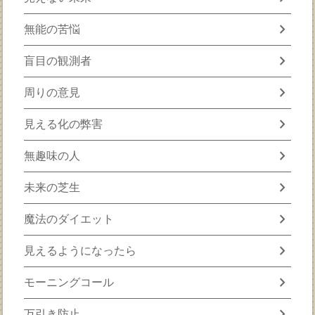
chevron_right
無能の苦悩
chevron_right
盲目の観測者
chevron_right
周りの意見
chevron_right
見える化の弊害
chevron_right
無趣味の人
chevron_right
未来の芝生
chevron_right
魔法のダイエット
chevron_right
見えるようになったら
chevron_right
モーニングコール
chevron_right
万引き防止