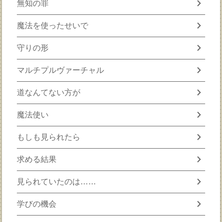
chevron_right
無知の罪
chevron_right
魔法を使ったせいで
chevron_right
守りの形
chevron_right
マルチプルヴァーチャル
chevron_right
道なんてない方が
chevron_right
魔法使い
chevron_right
もしも見られたら
chevron_right
求める結果
chevron_right
見られていたのは……
chevron_right
学びの機会