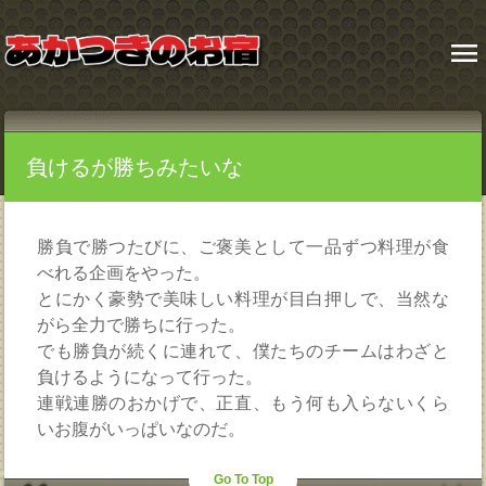
menu
負けるが勝ちみたいな
勝負で勝つたびに、ご褒美として一品ずつ料理が食
べれる企画をやった。
とにかく豪勢で美味しい料理が目白押しで、当然な
がら全力で勝ちに行った。
でも勝負が続くに連れて、僕たちのチームはわざと
負けるようになって行った。
連戦連勝のおかげで、正直、もう何も入らないくら
いお腹がいっぱいなのだ。
Go To Top