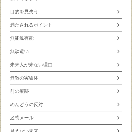
chevron_right
目的を見失う
chevron_right
満たされるポイント
chevron_right
無能風有能
chevron_right
無駄遣い
chevron_right
未来人が来ない理由
chevron_right
無敵の実験体
chevron_right
前の痕跡
chevron_right
めんどうの反対
chevron_right
迷惑メール
chevron_right
見えない未来