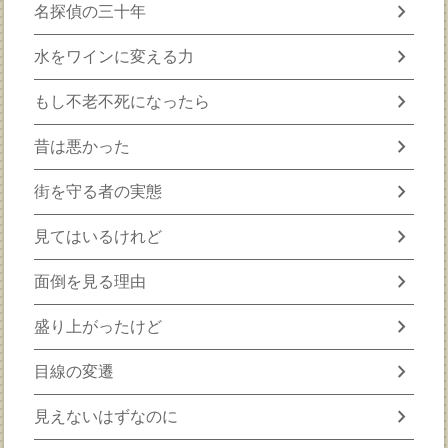
chevron_right
名探偵の三十年
chevron_right
水をワインに変える力
chevron_right
もし不老不死になったら
chevron_right
昔は悪かった
chevron_right
街を守る者の実態
chevron_right
見てはいるけれど
chevron_right
面倒を見る理由
chevron_right
盛り上がったけど
chevron_right
目線の変遷
chevron_right
見えないはずなのに