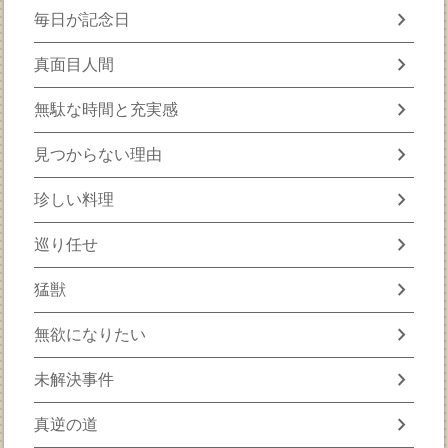
chevron_right
毎日が記念日
chevron_right
真面目人間
chevron_right
無駄な時間と充実感
chevron_right
見つからない理由
chevron_right
珍しい料理
chevron_right
巡り任せ
chevron_right
猛獣
chevron_right
無欲になりたい
chevron_right
未解決事件
chevron_right
真逆の道