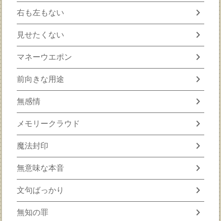
chevron_right
右も左もない
chevron_right
見せたくない
chevron_right
マネーウエポン
chevron_right
前向きな用途
chevron_right
無感情
chevron_right
メモリークラウド
chevron_right
魔法封印
chevron_right
無意味な本音
chevron_right
文句ばっかり
chevron_right
無知の罪