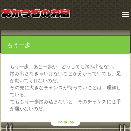
menu
もう一歩
もう一歩、あと一歩が、どうしても踏み出せない。
踏み出さなきゃいけないことが分かっていても、足
が動いてくれないのだ。
その先に大きなチャンスが待っていことは、理解し
ている。
でももう一歩踏み込まないと、そのチャンスには手
が届かないのだ。
Go To Top