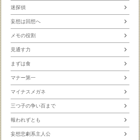
chevron_right
迷探偵
chevron_right
妄想は回想へ
chevron_right
メモの役割
chevron_right
見通す力
chevron_right
まずは食
chevron_right
マナー第一
chevron_right
マイナスメガネ
chevron_right
三つ子の争い百まで
chevron_right
報われずとも
chevron_right
妄想悲劇系主人公