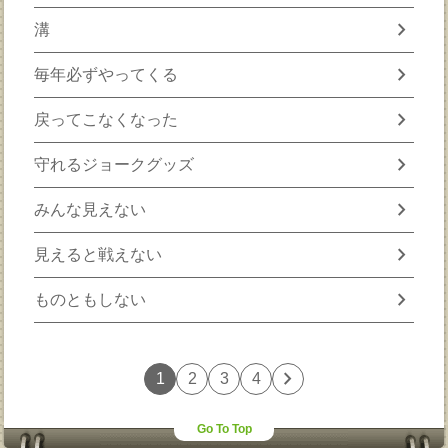
chevron_right
溝
chevron_right
毎年必ずやってくる
chevron_right
戻ってこなくなった
chevron_right
守れるジョークグッズ
chevron_right
みんな見えない
chevron_right
見えると戦えない
chevron_right
ものともしない
chevron_right
1
2
3
4
Go To Top