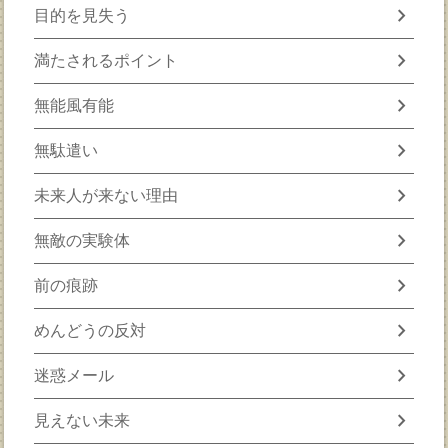
chevron_right
目的を見失う
chevron_right
満たされるポイント
chevron_right
無能風有能
chevron_right
無駄遣い
chevron_right
未来人が来ない理由
chevron_right
無敵の実験体
chevron_right
前の痕跡
chevron_right
めんどうの反対
chevron_right
迷惑メール
chevron_right
見えない未来