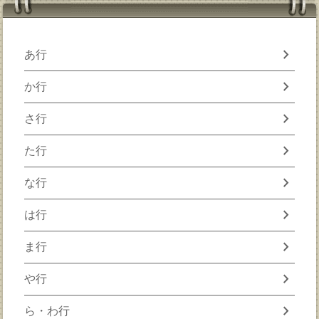
chevron_right
あ行
chevron_right
か行
chevron_right
さ行
chevron_right
た行
chevron_right
な行
chevron_right
は行
chevron_right
ま行
chevron_right
や行
chevron_right
ら・わ行