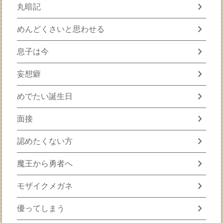
chevron_right
丸暗記
chevron_right
めんどくさいと思わせる
chevron_right
息子は今
chevron_right
妄想癖
chevron_right
めでたい誕生日
chevron_right
面接
chevron_right
認めたくない方
chevron_right
魔王から勇者へ
chevron_right
モザイクメガネ
chevron_right
優ってしまう