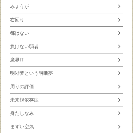
chevron_right
みょうが
chevron_right
右回り
chevron_right
都はない
chevron_right
負けない弱者
chevron_right
魔界IT
chevron_right
明晰夢という明晰夢
chevron_right
周りの評価
chevron_right
未来視依存症
chevron_right
身だしなみ
chevron_right
まずい空気