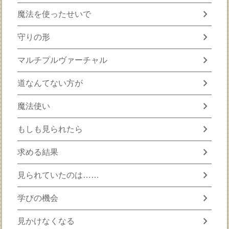
chevron_right
魔法を使ったせいで
chevron_right
守りの形
chevron_right
マルチプルヴァーチャル
chevron_right
道なんてない方が
chevron_right
魔法使い
chevron_right
もしも見られたら
chevron_right
求める結果
chevron_right
見られていたのは……
chevron_right
学びの機会
chevron_right
見かけなくなる