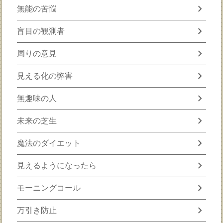
chevron_right
無能の苦悩
chevron_right
盲目の観測者
chevron_right
周りの意見
chevron_right
見える化の弊害
chevron_right
無趣味の人
chevron_right
未来の芝生
chevron_right
魔法のダイエット
chevron_right
見えるようになったら
chevron_right
モーニングコール
chevron_right
万引き防止