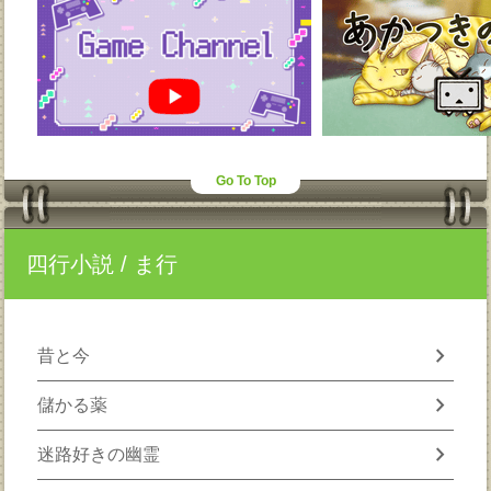
Go To Top
四行小説
/ ま行
chevron_right
昔と今
chevron_right
儲かる薬
chevron_right
迷路好きの幽霊