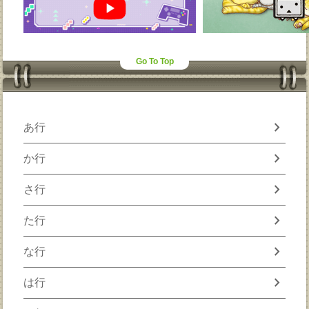
Go To Top
chevron_right
あ行
chevron_right
か行
chevron_right
さ行
chevron_right
た行
chevron_right
な行
chevron_right
は行