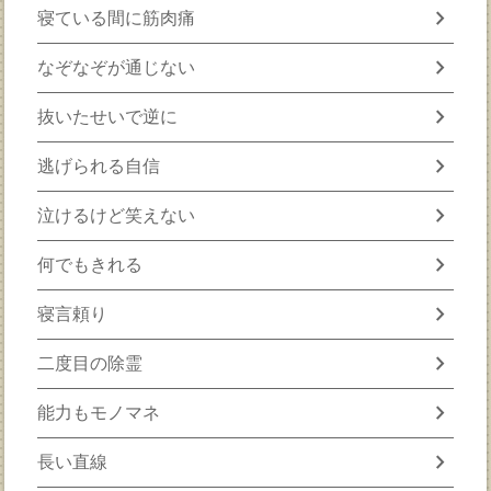
chevron_right
寝ている間に筋肉痛
chevron_right
なぞなぞが通じない
chevron_right
抜いたせいで逆に
chevron_right
逃げられる自信
chevron_right
泣けるけど笑えない
chevron_right
何でもきれる
chevron_right
寝言頼り
chevron_right
二度目の除霊
chevron_right
能力もモノマネ
chevron_right
長い直線