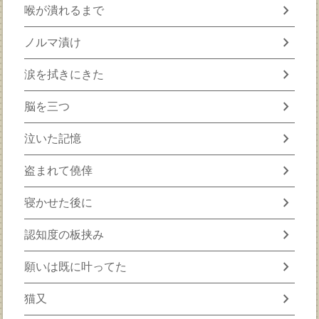
chevron_right
喉が潰れるまで
chevron_right
ノルマ漬け
chevron_right
涙を拭きにきた
chevron_right
脳を三つ
chevron_right
泣いた記憶
chevron_right
盗まれて僥倖
chevron_right
寝かせた後に
chevron_right
認知度の板挟み
chevron_right
願いは既に叶ってた
chevron_right
猫又