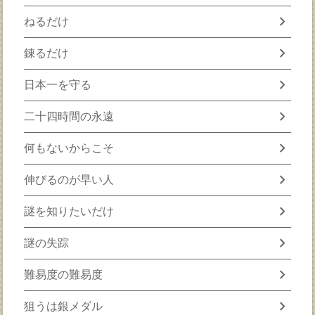
chevron_right
ねるだけ
chevron_right
錬るだけ
chevron_right
日本一を守る
chevron_right
二十四時間の永遠
chevron_right
何もないからこそ
chevron_right
伸びるのが早い人
chevron_right
謎を知りたいだけ
chevron_right
謎の失踪
chevron_right
難易度の難易度
chevron_right
狙うは銀メダル