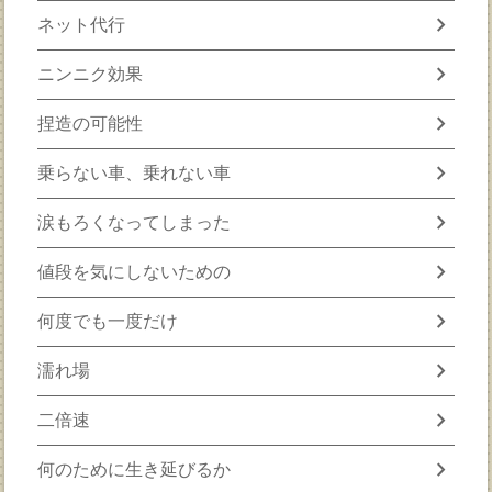
chevron_right
ネット代行
chevron_right
ニンニク効果
chevron_right
捏造の可能性
chevron_right
乗らない車、乗れない車
chevron_right
涙もろくなってしまった
chevron_right
値段を気にしないための
chevron_right
何度でも一度だけ
chevron_right
濡れ場
chevron_right
二倍速
chevron_right
何のために生き延びるか