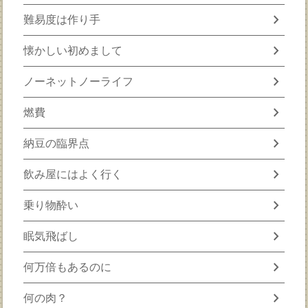
chevron_right
難易度は作り手
chevron_right
懐かしい初めまして
chevron_right
ノーネットノーライフ
chevron_right
燃費
chevron_right
納豆の臨界点
chevron_right
飲み屋にはよく行く
chevron_right
乗り物酔い
chevron_right
眠気飛ばし
chevron_right
何万倍もあるのに
chevron_right
何の肉？