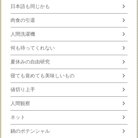
chevron_right
日本語も同じかも
chevron_right
肉食の引退
chevron_right
人間洗濯機
chevron_right
何も待ってくれない
chevron_right
夏休みの自由研究
chevron_right
寝ても覚めても美味しいもの
chevron_right
値切り上手
chevron_right
人間観察
chevron_right
ネット
chevron_right
鍋のポテンシャル