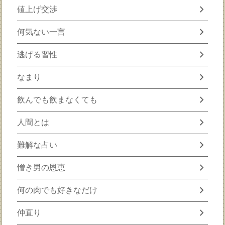
chevron_right
値上げ交渉
chevron_right
何気ない一言
chevron_right
逃げる習性
chevron_right
なまり
chevron_right
飲んでも飲まなくても
chevron_right
人間とは
chevron_right
難解な占い
chevron_right
憎き男の恩恵
chevron_right
何の肉でも好きなだけ
chevron_right
仲直り