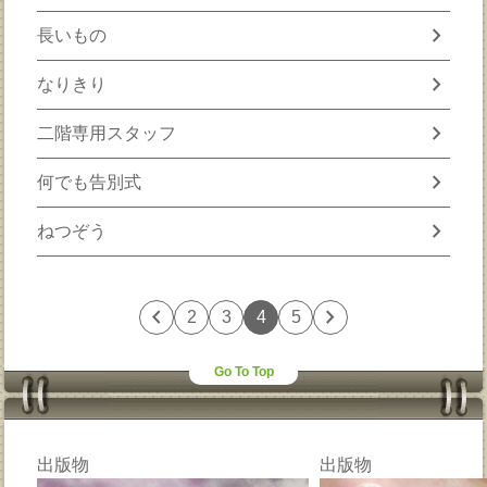
chevron_right
長いもの
chevron_right
なりきり
chevron_right
二階専用スタッフ
chevron_right
何でも告別式
chevron_right
ねつぞう
chevron_left
chevron_right
2
3
4
5
Go To Top
出版物
出版物