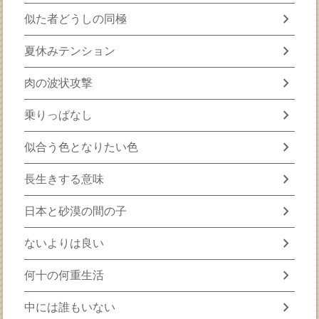
chevron_right
似た者どうしの同極
chevron_right
夏休みテンション
chevron_right
肉の波状攻撃
chevron_right
乗りっぱなし
chevron_right
似合う色となりたい色
chevron_right
長生きする意味
chevron_right
日本と砂漠の間の子
chevron_right
ないよりは良い
chevron_right
何十の何重生活
chevron_right
中には誰もいない