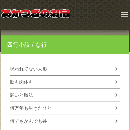
menu
四行小説
/ な行
chevron_right
呪われてない人形
chevron_right
脳も肉体も
chevron_right
願いと魔法
chevron_right
何万年も生きたひと
chevron_right
何でもかんでも丼