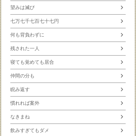
chevron_right
望みは滅び
chevron_right
七万七千七百七十七円
chevron_right
何も背負わずに
chevron_right
残された一人
chevron_right
寝ても覚めても居合
chevron_right
仲間の分も
chevron_right
睨み返す
chevron_right
慣れれば案外
chevron_right
なきまね
chevron_right
飲みすぎてもダメ