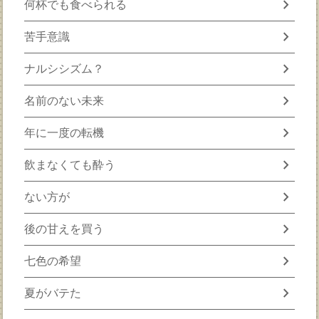
chevron_right
何杯でも食べられる
chevron_right
苦手意識
chevron_right
ナルシシズム？
chevron_right
名前のない未来
chevron_right
年に一度の転機
chevron_right
飲まなくても酔う
chevron_right
ない方が
chevron_right
後の甘えを買う
chevron_right
七色の希望
chevron_right
夏がバテた