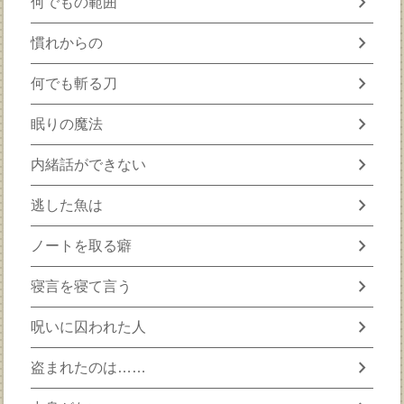
chevron_right
何でもの範囲
chevron_right
慣れからの
chevron_right
何でも斬る刀
chevron_right
眠りの魔法
chevron_right
内緒話ができない
chevron_right
逃した魚は
chevron_right
ノートを取る癖
chevron_right
寝言を寝て言う
chevron_right
呪いに囚われた人
chevron_right
盗まれたのは……