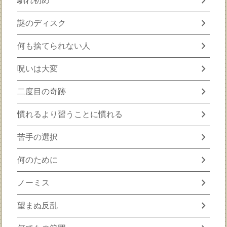
chevron_right
馴れ初め
chevron_right
謎のディスク
chevron_right
何も捨てられない人
chevron_right
呪いは大変
chevron_right
二度目の奇跡
chevron_right
慣れるより習うことに慣れる
chevron_right
苦手の選択
chevron_right
何のために
chevron_right
ノーミス
chevron_right
望まぬ反乱