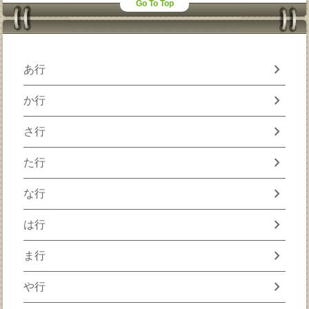
Go To Top
chevron_right
あ行
chevron_right
か行
chevron_right
さ行
chevron_right
た行
chevron_right
な行
chevron_right
は行
chevron_right
ま行
chevron_right
や行