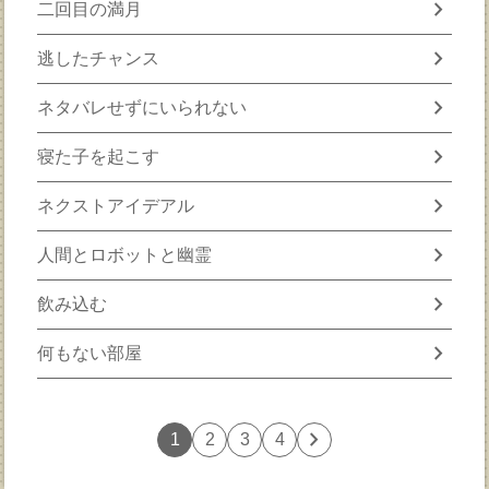
chevron_right
二回目の満月
chevron_right
逃したチャンス
chevron_right
ネタバレせずにいられない
chevron_right
寝た子を起こす
chevron_right
ネクストアイデアル
chevron_right
人間とロボットと幽霊
chevron_right
飲み込む
chevron_right
何もない部屋
chevron_right
1
2
3
4