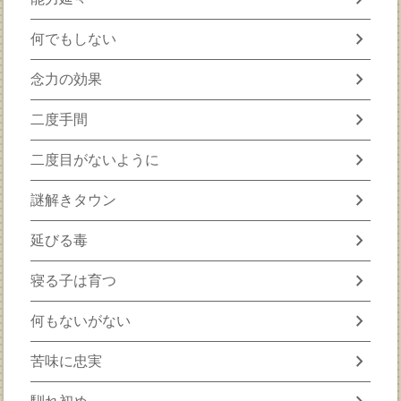
chevron_right
何でもしない
chevron_right
念力の効果
chevron_right
二度手間
chevron_right
二度目がないように
chevron_right
謎解きタウン
chevron_right
延びる毒
chevron_right
寝る子は育つ
chevron_right
何もないがない
chevron_right
苦味に忠実