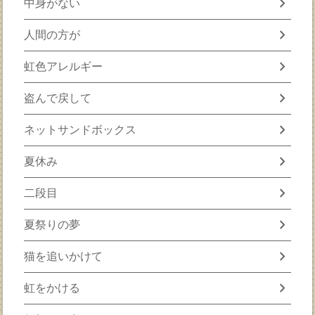
chevron_right
中身がない
chevron_right
人間の方が
chevron_right
虹色アレルギー
chevron_right
盗んで戻して
chevron_right
ネットサンドボックス
chevron_right
夏休み
chevron_right
二段目
chevron_right
夏祭りの夢
chevron_right
猫を追いかけて
chevron_right
虹をかける