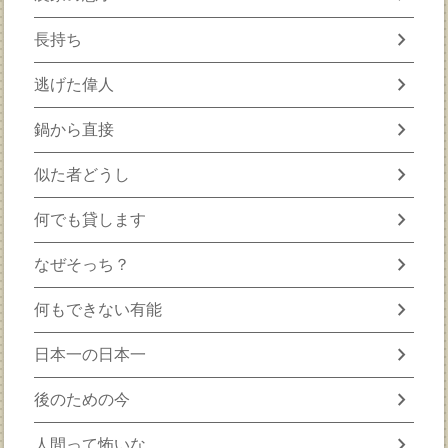
chevron_right
長持ち
chevron_right
逃げた偉人
chevron_right
鍋から直接
chevron_right
似た者どうし
chevron_right
何でも貸します
chevron_right
なぜそっち？
chevron_right
何もできない有能
chevron_right
日本一の日本一
chevron_right
後のための今
chevron_right
人間って怖いな