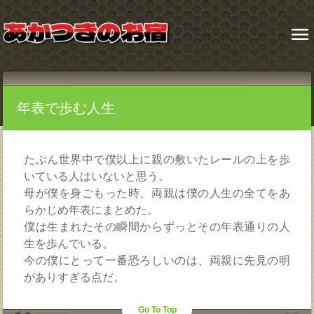
menu
年表で歩む人生
たぶん世界中で僕以上に親の敷いたレールの上を歩
いている人はいないと思う。
母が僕を身ごもった時、両親は僕の人生の全てをあ
らかじめ年表にまとめた。
僕は生まれたその瞬間からずっとその年表通りの人
生を歩んでいる。
今の僕にとって一番恐ろしいのは、両親に先見の明
がありすぎる点だ。
Go To Top