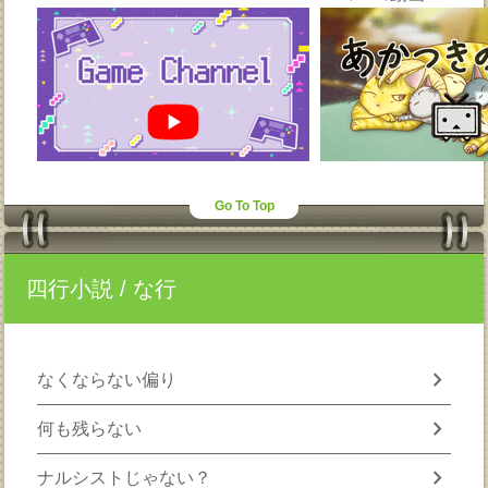
Go To Top
四行小説
/ な行
chevron_right
なくならない偏り
chevron_right
何も残らない
chevron_right
ナルシストじゃない？