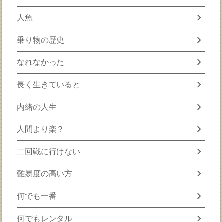
chevron_right
人魚
chevron_right
乗り物の歴史
chevron_right
なれなかった
chevron_right
長く生きていると
chevron_right
内緒の人生
chevron_right
人間より楽？
chevron_right
二回戦に行けない
chevron_right
難易度の高い方
chevron_right
何でも一番
chevron_right
何でもレンタル