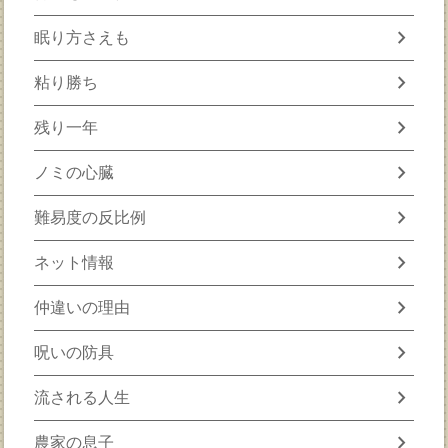
chevron_right
眠り方さえも
chevron_right
粘り勝ち
chevron_right
残り一年
chevron_right
ノミの心臓
chevron_right
難易度の反比例
chevron_right
ネット情報
chevron_right
仲違いの理由
chevron_right
呪いの防具
chevron_right
流される人生
chevron_right
農家の息子