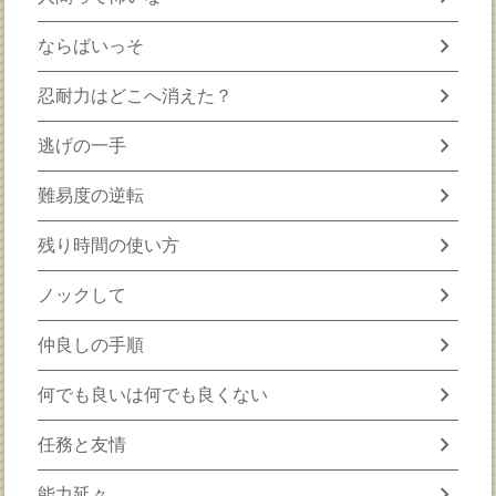
chevron_right
ならばいっそ
chevron_right
忍耐力はどこへ消えた？
chevron_right
逃げの一手
chevron_right
難易度の逆転
chevron_right
残り時間の使い方
chevron_right
ノックして
chevron_right
仲良しの手順
chevron_right
何でも良いは何でも良くない
chevron_right
任務と友情
chevron_right
能力延々