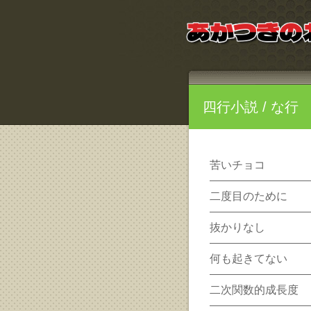
四行小説
/ な行
苦いチョコ
二度目のために
抜かりなし
何も起きてない
二次関数的成長度