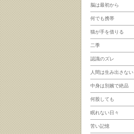
脳は最初から
何でも携帯
猫が手を借りる
二季
認識のズレ
人間は生み出さない
中身は別嬪で絶品
何股しても
眠れない日々
苦い記憶