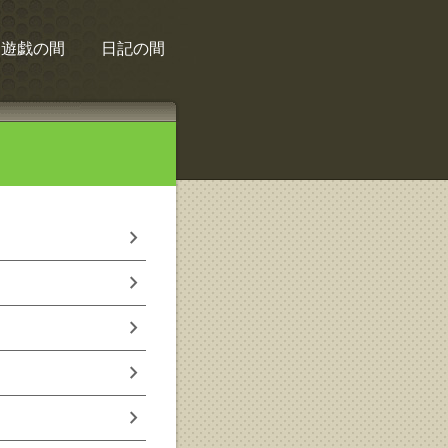
遊戯の間
日記の間
chevron_right
chevron_right
chevron_right
chevron_right
chevron_right