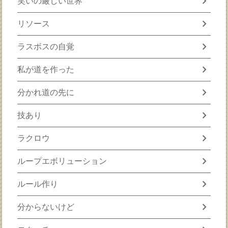
chevron_right
笑いの厳しい世界
chevron_right
リソース
chevron_right
ラスボスの自覚
chevron_right
私が道を作った
chevron_right
分かれ道の先に
chevron_right
技あり
chevron_right
ラクロウ
chevron_right
ループエボリューション
chevron_right
ルール作り
chevron_right
分からないけど