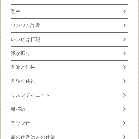
chevron_right
理由
chevron_right
ワシワシ詐欺
chevron_right
レシピは再現
chevron_right
我が振り
chevron_right
理論と結果
chevron_right
理想の住処
chevron_right
リスクダイエット
chevron_right
離脱癖
chevron_right
ラップ音
chevron_right
霊の仕業は人の仕業