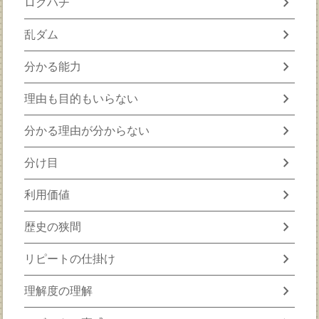
chevron_right
ロクハチ
chevron_right
乱ダム
chevron_right
分かる能力
chevron_right
理由も目的もいらない
chevron_right
分かる理由が分からない
chevron_right
分け目
chevron_right
利用価値
chevron_right
歴史の狭間
chevron_right
リピートの仕掛け
chevron_right
理解度の理解