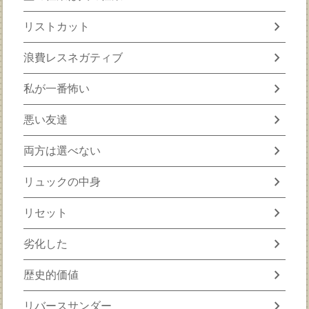
chevron_right
リストカット
chevron_right
浪費レスネガティブ
chevron_right
私が一番怖い
chevron_right
悪い友達
chevron_right
両方は選べない
chevron_right
リュックの中身
chevron_right
リセット
chevron_right
劣化した
chevron_right
歴史的価値
chevron_right
リバースサンダー