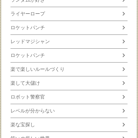
chevron_right
ライヤーロープ
chevron_right
ロケットパンチ
chevron_right
レッドマジシャン
chevron_right
ロケットパンチ
chevron_right
楽で楽しいルールづくり
chevron_right
楽して大儲け
chevron_right
ロボット警察官
chevron_right
レベルが分からない
chevron_right
楽な宝探し