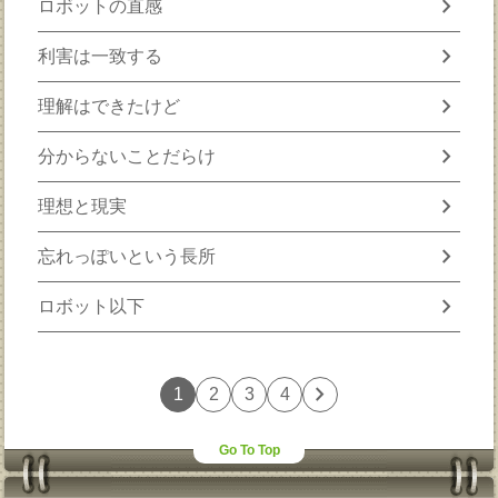
chevron_right
ロボットの直感
chevron_right
利害は一致する
chevron_right
理解はできたけど
chevron_right
分からないことだらけ
chevron_right
理想と現実
chevron_right
忘れっぽいという長所
chevron_right
ロボット以下
chevron_right
1
2
3
4
Go To Top