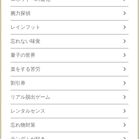
chevron_right
腕力探偵
chevron_right
レインフット
chevron_right
忘れない味覚
chevron_right
量子の世界
chevron_right
楽をする苦労
chevron_right
割引券
chevron_right
リアル脱出ゲーム
chevron_right
レンタルセンス
chevron_right
忘れ物対策
chevron_right
ランダムが好き