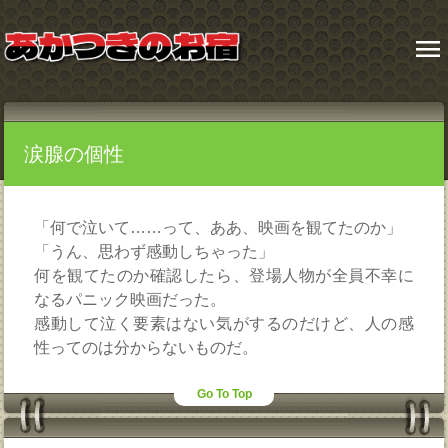
menu
涙腺の個性
「何で泣いて……って、ああ、映画を観てたのか」
「うん、思わず感動しちゃった」
何を観てたのか確認したら、登場人物が全員不幸に
なるパニック映画だった。
感動して泣く要素はない気がするのだけど、人の感
性ってのは分からないものだ。
Go To Top