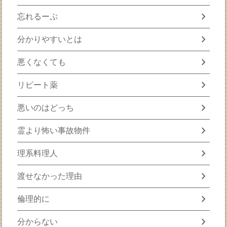
chevron_right
忘れるーぷ
chevron_right
分かりやすいとは
chevron_right
悪くなくても
chevron_right
リピート薬
chevron_right
悪いのはどっち
chevron_right
霊より怖い事故物件
chevron_right
理系料理人
chevron_right
渡せなかった理由
chevron_right
倫理的に
chevron_right
分からない