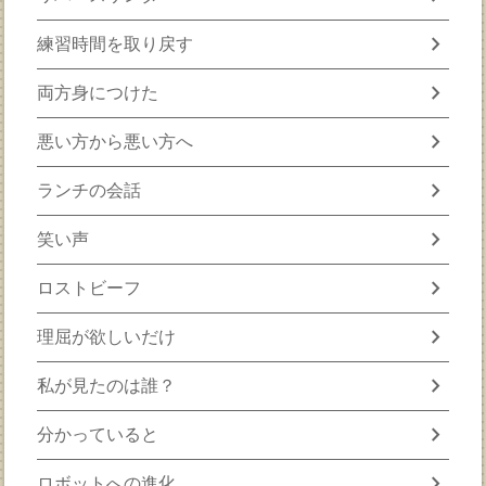
chevron_right
練習時間を取り戻す
chevron_right
両方身につけた
chevron_right
悪い方から悪い方へ
chevron_right
ランチの会話
chevron_right
笑い声
chevron_right
ロストビーフ
chevron_right
理屈が欲しいだけ
chevron_right
私が見たのは誰？
chevron_right
分かっていると
chevron_right
ロボットへの進化