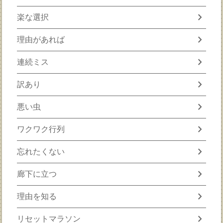
chevron_right
楽な選択
chevron_right
理由があれば
chevron_right
連続ミス
chevron_right
訳あり
chevron_right
悪い虫
chevron_right
ワクワク行列
chevron_right
忘れたくない
chevron_right
廊下に立つ
chevron_right
理由を知る
chevron_right
リセットマラソン