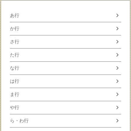
chevron_right
あ行
chevron_right
か行
chevron_right
さ行
chevron_right
た行
chevron_right
な行
chevron_right
は行
chevron_right
ま行
chevron_right
や行
chevron_right
ら・わ行