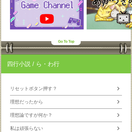
Go To Top
四行小説
/ ら・わ行
chevron_right
リセットボタン押す？
chevron_right
理想だったから
chevron_right
理想論ですが何か？
chevron_right
私は頑張らない