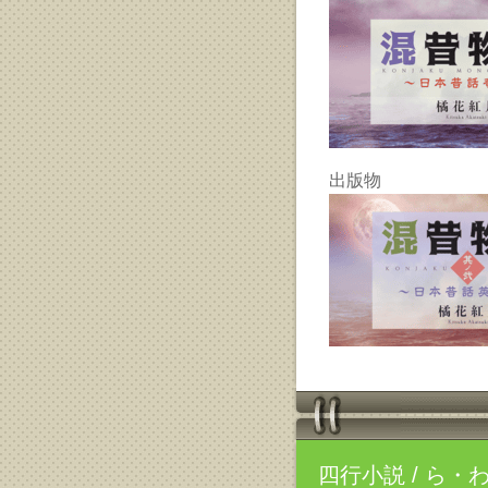
出版物
四行小説
/ ら・