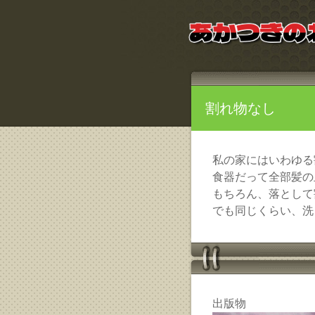
割れ物なし
私の家にはいわゆる
食器だって全部髪の
もちろん、落として
でも同じくらい、洗
出版物