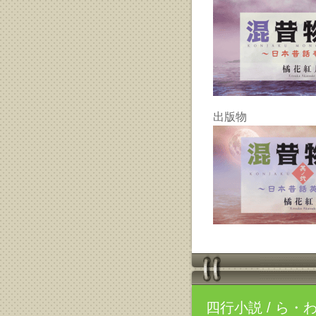
出版物
四行小説
/ ら・