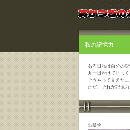
私の記憶力
ある日私は自分の記
丸一日かけてじっく
そうやって覚えたこ
ただ、それが記憶力
出版物