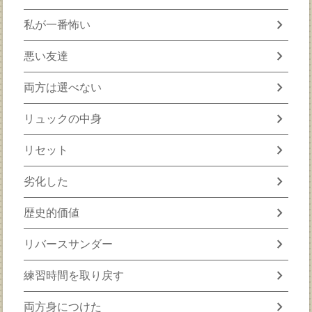
chevron_right
私が一番怖い
chevron_right
悪い友達
chevron_right
両方は選べない
chevron_right
リュックの中身
chevron_right
リセット
chevron_right
劣化した
chevron_right
歴史的価値
chevron_right
リバースサンダー
chevron_right
練習時間を取り戻す
chevron_right
両方身につけた