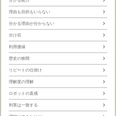
chevron_right
分かる能力
chevron_right
理由も目的もいらない
chevron_right
分かる理由が分からない
chevron_right
分け目
chevron_right
利用価値
chevron_right
歴史の狭間
chevron_right
リピートの仕掛け
chevron_right
理解度の理解
chevron_right
ロボットの直感
chevron_right
利害は一致する