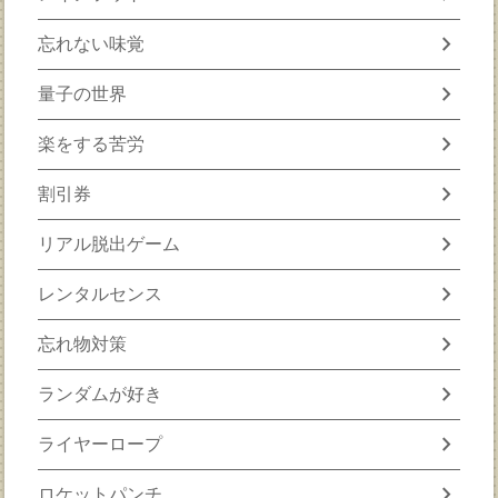
chevron_right
忘れない味覚
chevron_right
量子の世界
chevron_right
楽をする苦労
chevron_right
割引券
chevron_right
リアル脱出ゲーム
chevron_right
レンタルセンス
chevron_right
忘れ物対策
chevron_right
ランダムが好き
chevron_right
ライヤーロープ
chevron_right
ロケットパンチ