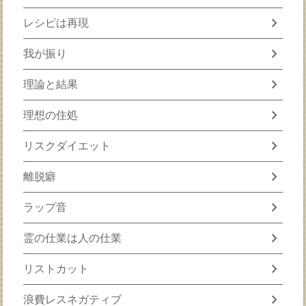
chevron_right
レシピは再現
chevron_right
我が振り
chevron_right
理論と結果
chevron_right
理想の住処
chevron_right
リスクダイエット
chevron_right
離脱癖
chevron_right
ラップ音
chevron_right
霊の仕業は人の仕業
chevron_right
リストカット
chevron_right
浪費レスネガティブ