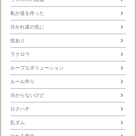
chevron_right
私が道を作った
chevron_right
分かれ道の先に
chevron_right
技あり
chevron_right
ラクロウ
chevron_right
ループエボリューション
chevron_right
ルール作り
chevron_right
分からないけど
chevron_right
ロクハチ
chevron_right
乱ダム