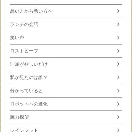
chevron_right
悪い方から悪い方へ
chevron_right
ランチの会話
chevron_right
笑い声
chevron_right
ロストビーフ
chevron_right
理屈が欲しいだけ
chevron_right
私が見たのは誰？
chevron_right
分かっていると
chevron_right
ロボットへの進化
chevron_right
腕力探偵
chevron_right
レインフット