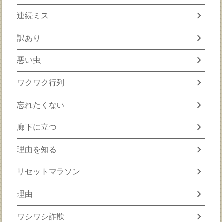
chevron_right
連続ミス
chevron_right
訳あり
chevron_right
悪い虫
chevron_right
ワクワク行列
chevron_right
忘れたくない
chevron_right
廊下に立つ
chevron_right
理由を知る
chevron_right
リセットマラソン
chevron_right
理由
chevron_right
ワシワシ詐欺