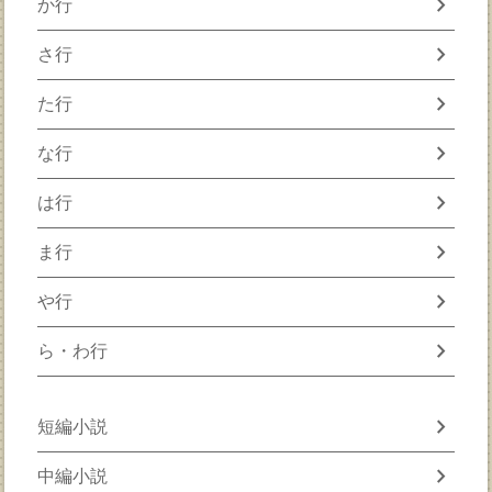
chevron_right
か行
chevron_right
さ行
chevron_right
た行
chevron_right
な行
chevron_right
は行
chevron_right
ま行
chevron_right
や行
chevron_right
ら・わ行
chevron_right
短編小説
chevron_right
中編小説