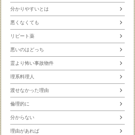
chevron_right
分かりやすいとは
chevron_right
悪くなくても
chevron_right
リピート薬
chevron_right
悪いのはどっち
chevron_right
霊より怖い事故物件
chevron_right
理系料理人
chevron_right
渡せなかった理由
chevron_right
倫理的に
chevron_right
分からない
chevron_right
理由があれば