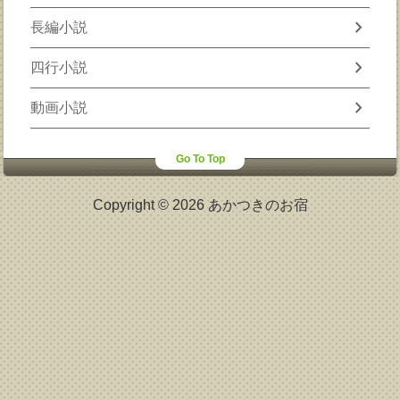
chevron_right
長編小説
chevron_right
四行小説
chevron_right
動画小説
Go To Top
Copyright © 2026 あかつきのお宿