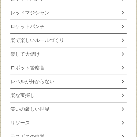
chevron_right
レッドマジシャン
chevron_right
ロケットパンチ
chevron_right
楽で楽しいルールづくり
chevron_right
楽して大儲け
chevron_right
ロボット警察官
chevron_right
レベルが分からない
chevron_right
楽な宝探し
chevron_right
笑いの厳しい世界
chevron_right
リソース
chevron_right
ラスボスの自覚