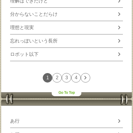
chevron_right
理解はできたけど
chevron_right
分からないことだらけ
chevron_right
理想と現実
chevron_right
忘れっぽいという長所
chevron_right
ロボット以下
chevron_right
1
2
3
4
Go To Top
chevron_right
あ行