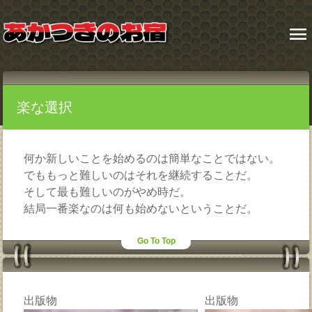
menu
楽な選択
何か新しいことを始めるのは簡単なことではない。
でももっと難しいのはそれを継続することだ。
そして最も難しいのがやめ時だ。
結局一番楽なのは何も始めないということだ。
Go To Top
出版物
出版物