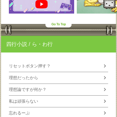
Go To Top
四行小説
/ ら・わ行
chevron_right
リセットボタン押す？
chevron_right
理想だったから
chevron_right
理想論ですが何か？
chevron_right
私は頑張らない
chevron_right
忘れるーぷ