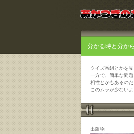
分かる時と分か
クイズ番組とかを見
一方で、簡単な問題
相性とかもあるのだ
このムラが少ないよ
出版物