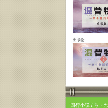
出版物
四行小説
/ ら・