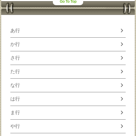
Go To Top
chevron_right
あ行
chevron_right
か行
chevron_right
さ行
chevron_right
た行
chevron_right
な行
chevron_right
は行
chevron_right
ま行
chevron_right
や行