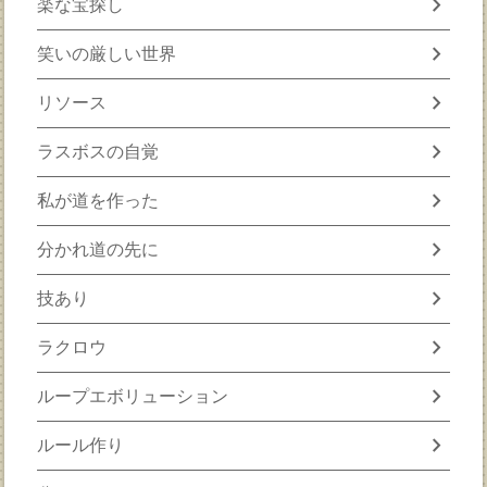
chevron_right
楽な宝探し
chevron_right
笑いの厳しい世界
chevron_right
リソース
chevron_right
ラスボスの自覚
chevron_right
私が道を作った
chevron_right
分かれ道の先に
chevron_right
技あり
chevron_right
ラクロウ
chevron_right
ループエボリューション
chevron_right
ルール作り