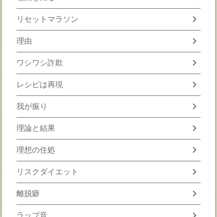
chevron_right
リセットマラソン
chevron_right
理由
chevron_right
ワシワシ詐欺
chevron_right
レシピは再現
chevron_right
我が振り
chevron_right
理論と結果
chevron_right
理想の住処
chevron_right
リスクダイエット
chevron_right
離脱癖
chevron_right
ラップ音