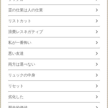
chevron_right
霊の仕業は人の仕業
chevron_right
リストカット
chevron_right
浪費レスネガティブ
chevron_right
私が一番怖い
chevron_right
悪い友達
chevron_right
両方は選べない
chevron_right
リュックの中身
chevron_right
リセット
chevron_right
劣化した
chevron_right
歴史的価値