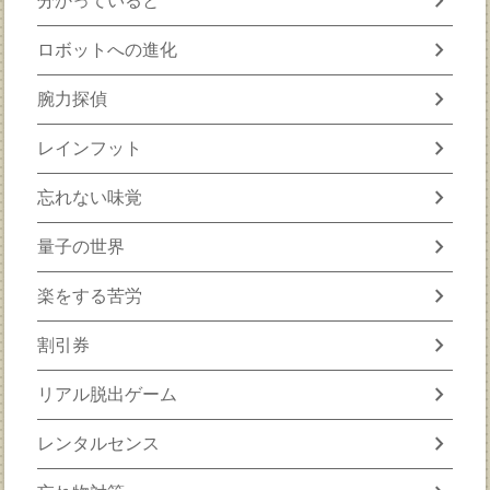
chevron_right
分かっていると
chevron_right
ロボットへの進化
chevron_right
腕力探偵
chevron_right
レインフット
chevron_right
忘れない味覚
chevron_right
量子の世界
chevron_right
楽をする苦労
chevron_right
割引券
chevron_right
リアル脱出ゲーム
chevron_right
レンタルセンス