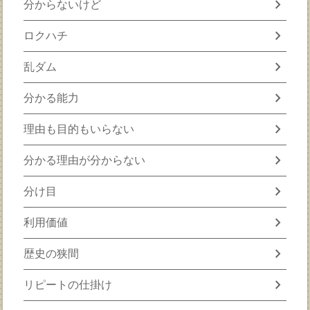
chevron_right
分からないけど
chevron_right
ロクハチ
chevron_right
乱ダム
chevron_right
分かる能力
chevron_right
理由も目的もいらない
chevron_right
分かる理由が分からない
chevron_right
分け目
chevron_right
利用価値
chevron_right
歴史の狭間
chevron_right
リピートの仕掛け