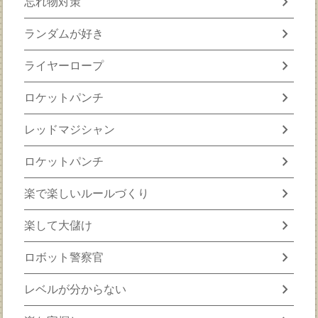
chevron_right
忘れ物対策
chevron_right
ランダムが好き
chevron_right
ライヤーロープ
chevron_right
ロケットパンチ
chevron_right
レッドマジシャン
chevron_right
ロケットパンチ
chevron_right
楽で楽しいルールづくり
chevron_right
楽して大儲け
chevron_right
ロボット警察官
chevron_right
レベルが分からない