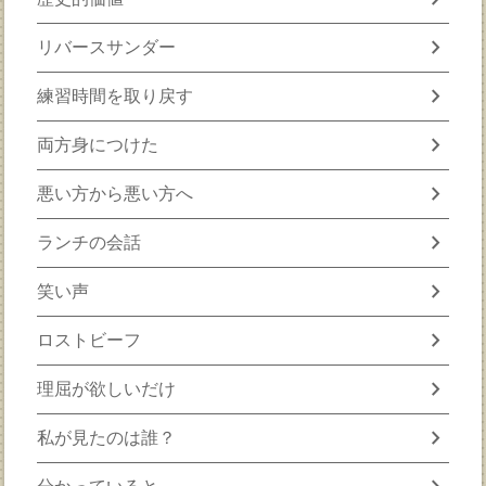
chevron_right
リバースサンダー
chevron_right
練習時間を取り戻す
chevron_right
両方身につけた
chevron_right
悪い方から悪い方へ
chevron_right
ランチの会話
chevron_right
笑い声
chevron_right
ロストビーフ
chevron_right
理屈が欲しいだけ
chevron_right
私が見たのは誰？