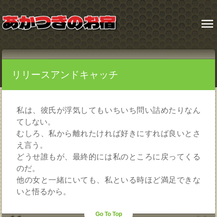
menu
リリースアンドキャッチ
私は、彼氏が浮気してもいちいち問い詰めたりなん
てしない。
むしろ、私から離れたければ好きにすれば良いとさ
え言う。
どうせ誰もが、最終的には私のところに戻ってくる
のだ。
他の女と一緒にいても、私といる時ほど満足できな
いと悟るから。
Go To Top