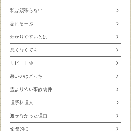
chevron_right
私は頑張らない
chevron_right
忘れるーぷ
chevron_right
分かりやすいとは
chevron_right
悪くなくても
chevron_right
リピート薬
chevron_right
悪いのはどっち
chevron_right
霊より怖い事故物件
chevron_right
理系料理人
chevron_right
渡せなかった理由
chevron_right
倫理的に