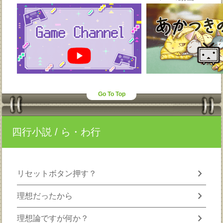
Go To Top
四行小説
/ ら・わ行
chevron_right
リセットボタン押す？
chevron_right
理想だったから
chevron_right
理想論ですが何か？