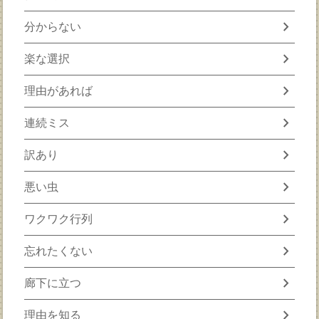
chevron_right
分からない
chevron_right
楽な選択
chevron_right
理由があれば
chevron_right
連続ミス
chevron_right
訳あり
chevron_right
悪い虫
chevron_right
ワクワク行列
chevron_right
忘れたくない
chevron_right
廊下に立つ
chevron_right
理由を知る