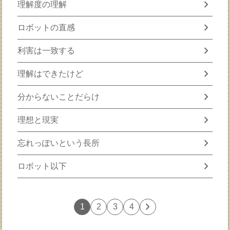
chevron_right
理解度の理解
chevron_right
ロボットの直感
chevron_right
利害は一致する
chevron_right
理解はできたけど
chevron_right
分からないことだらけ
chevron_right
理想と現実
chevron_right
忘れっぽいという長所
chevron_right
ロボット以下
chevron_right
1
2
3
4