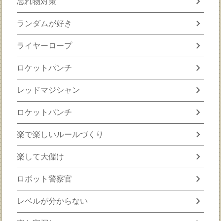
chevron_right
忘れ物対策
chevron_right
ランダムが好き
chevron_right
ライヤーロープ
chevron_right
ロケットパンチ
chevron_right
レッドマジシャン
chevron_right
ロケットパンチ
chevron_right
楽で楽しいルールづくり
chevron_right
楽して大儲け
chevron_right
ロボット警察官
chevron_right
レベルが分からない