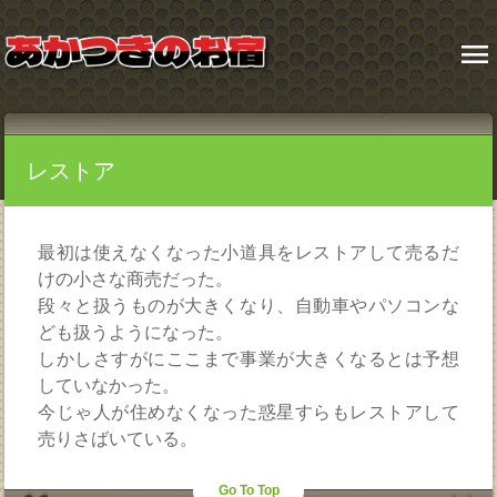
menu
レストア
最初は使えなくなった小道具をレストアして売るだ
けの小さな商売だった。
段々と扱うものが大きくなり、自動車やパソコンな
ども扱うようになった。
しかしさすがにここまで事業が大きくなるとは予想
していなかった。
今じゃ人が住めなくなった惑星すらもレストアして
売りさばいている。
Go To Top