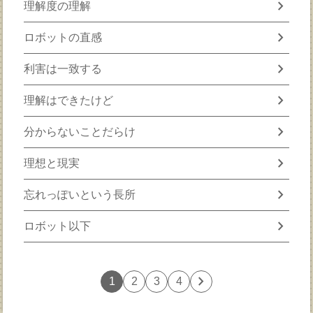
chevron_right
理解度の理解
chevron_right
ロボットの直感
chevron_right
利害は一致する
chevron_right
理解はできたけど
chevron_right
分からないことだらけ
chevron_right
理想と現実
chevron_right
忘れっぽいという長所
chevron_right
ロボット以下
chevron_right
1
2
3
4