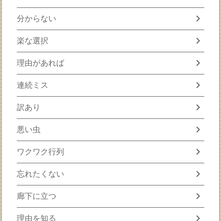
chevron_right
分からない
chevron_right
楽な選択
chevron_right
理由があれば
chevron_right
連続ミス
chevron_right
訳あり
chevron_right
悪い虫
chevron_right
ワクワク行列
chevron_right
忘れたくない
chevron_right
廊下に立つ
chevron_right
理由を知る