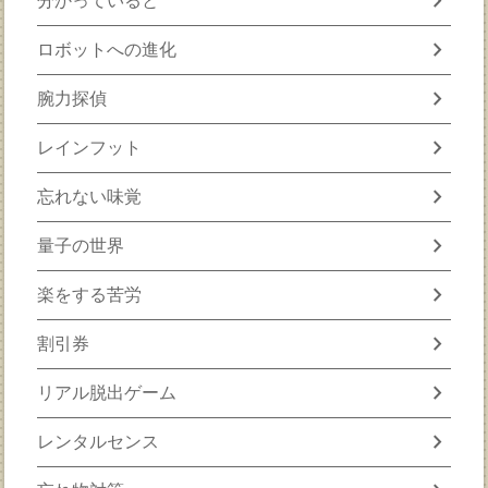
chevron_right
分かっていると
chevron_right
ロボットへの進化
chevron_right
腕力探偵
chevron_right
レインフット
chevron_right
忘れない味覚
chevron_right
量子の世界
chevron_right
楽をする苦労
chevron_right
割引券
chevron_right
リアル脱出ゲーム
chevron_right
レンタルセンス