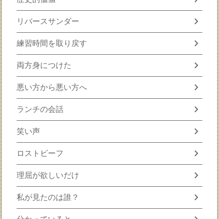
chevron_right
リバースサンダー
chevron_right
練習時間を取り戻す
chevron_right
両方身につけた
chevron_right
悪い方から悪い方へ
chevron_right
ランチの会話
chevron_right
笑い声
chevron_right
ロストビーフ
chevron_right
理屈が欲しいだけ
chevron_right
私が見たのは誰？