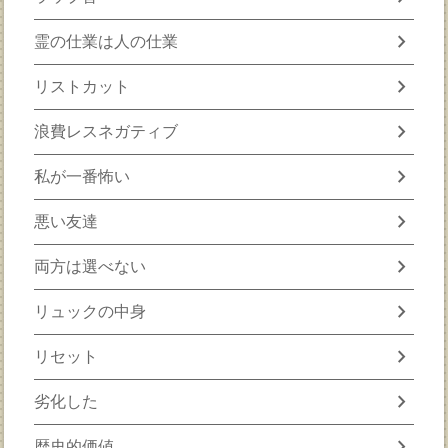
chevron_right
霊の仕業は人の仕業
chevron_right
リストカット
chevron_right
浪費レスネガティブ
chevron_right
私が一番怖い
chevron_right
悪い友達
chevron_right
両方は選べない
chevron_right
リュックの中身
chevron_right
リセット
chevron_right
劣化した
chevron_right
歴史的価値