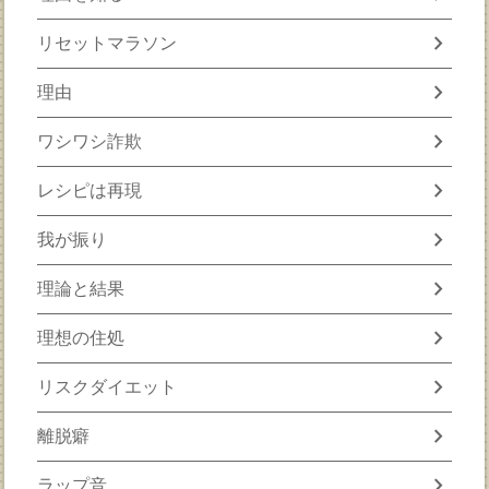
chevron_right
リセットマラソン
chevron_right
理由
chevron_right
ワシワシ詐欺
chevron_right
レシピは再現
chevron_right
我が振り
chevron_right
理論と結果
chevron_right
理想の住処
chevron_right
リスクダイエット
chevron_right
離脱癖
chevron_right
ラップ音