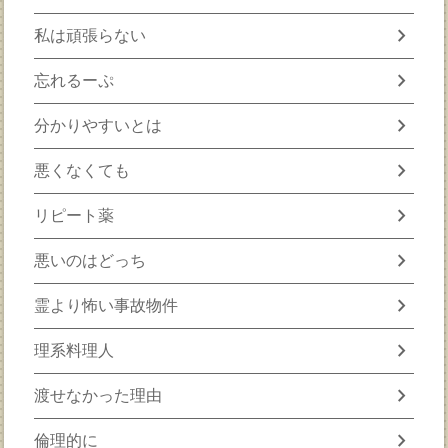
chevron_right
私は頑張らない
chevron_right
忘れるーぷ
chevron_right
分かりやすいとは
chevron_right
悪くなくても
chevron_right
リピート薬
chevron_right
悪いのはどっち
chevron_right
霊より怖い事故物件
chevron_right
理系料理人
chevron_right
渡せなかった理由
chevron_right
倫理的に