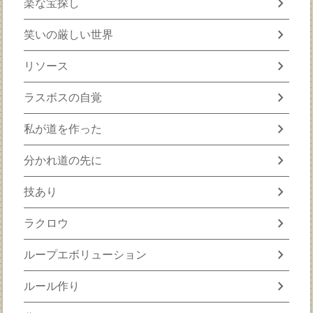
chevron_right
楽な宝探し
chevron_right
笑いの厳しい世界
chevron_right
リソース
chevron_right
ラスボスの自覚
chevron_right
私が道を作った
chevron_right
分かれ道の先に
chevron_right
技あり
chevron_right
ラクロウ
chevron_right
ループエボリューション
chevron_right
ルール作り