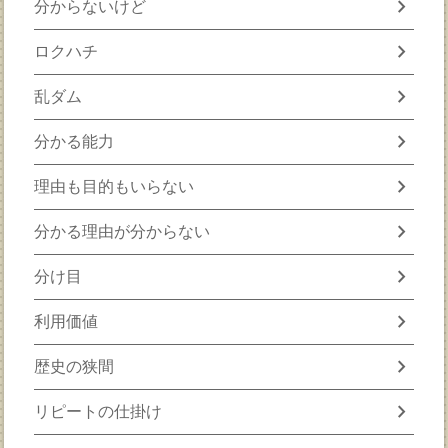
chevron_right
分からないけど
chevron_right
ロクハチ
chevron_right
乱ダム
chevron_right
分かる能力
chevron_right
理由も目的もいらない
chevron_right
分かる理由が分からない
chevron_right
分け目
chevron_right
利用価値
chevron_right
歴史の狭間
chevron_right
リピートの仕掛け