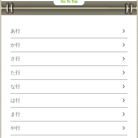
Go To Top
chevron_right
あ行
chevron_right
か行
chevron_right
さ行
chevron_right
た行
chevron_right
な行
chevron_right
は行
chevron_right
ま行
chevron_right
や行