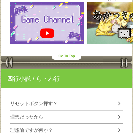
Go To Top
四行小説
/ ら・わ行
chevron_right
リセットボタン押す？
chevron_right
理想だったから
chevron_right
理想論ですが何か？