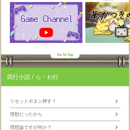
Go To Top
四行小説
/ ら・わ行
chevron_right
リセットボタン押す？
chevron_right
理想だったから
chevron_right
理想論ですが何か？