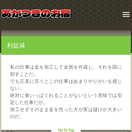
menu
利益減
私の仕事は金を加工して金貨を作成し、それを国に
卸すことだ。
でも正直に言うとこの仕事はあまりやりがいを感じ
ない。
絶対に食いっぱぐれることがないという意味では安
定した仕事だが。
加工せずそのまま金を売った方が実は儲けが大きい
のだ。
Go To Top