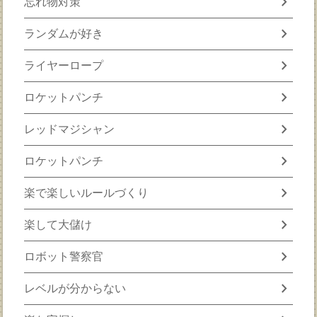
chevron_right
忘れ物対策
chevron_right
ランダムが好き
chevron_right
ライヤーロープ
chevron_right
ロケットパンチ
chevron_right
レッドマジシャン
chevron_right
ロケットパンチ
chevron_right
楽で楽しいルールづくり
chevron_right
楽して大儲け
chevron_right
ロボット警察官
chevron_right
レベルが分からない