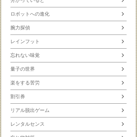
chevron_right
分かっていると
chevron_right
ロボットへの進化
chevron_right
腕力探偵
chevron_right
レインフット
chevron_right
忘れない味覚
chevron_right
量子の世界
chevron_right
楽をする苦労
chevron_right
割引券
chevron_right
リアル脱出ゲーム
chevron_right
レンタルセンス