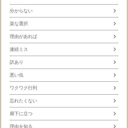
chevron_right
分からない
chevron_right
楽な選択
chevron_right
理由があれば
chevron_right
連続ミス
chevron_right
訳あり
chevron_right
悪い虫
chevron_right
ワクワク行列
chevron_right
忘れたくない
chevron_right
廊下に立つ
chevron_right
理由を知る