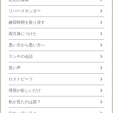
chevron_right
リバースサンダー
chevron_right
練習時間を取り戻す
chevron_right
両方身につけた
chevron_right
悪い方から悪い方へ
chevron_right
ランチの会話
chevron_right
笑い声
chevron_right
ロストビーフ
chevron_right
理屈が欲しいだけ
chevron_right
私が見たのは誰？