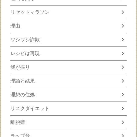
chevron_right
リセットマラソン
chevron_right
理由
chevron_right
ワシワシ詐欺
chevron_right
レシピは再現
chevron_right
我が振り
chevron_right
理論と結果
chevron_right
理想の住処
chevron_right
リスクダイエット
chevron_right
離脱癖
chevron_right
ラップ音