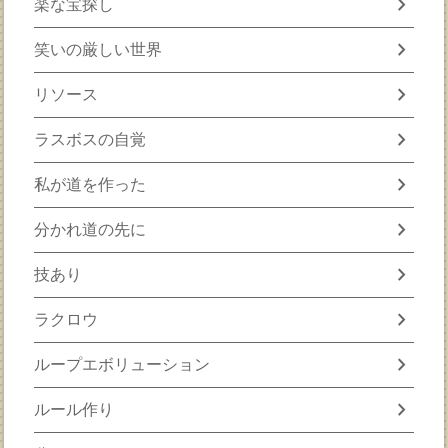
chevron_right
楽な宝探し
chevron_right
笑いの厳しい世界
chevron_right
リソース
chevron_right
ラスボスの自覚
chevron_right
私が道を作った
chevron_right
分かれ道の先に
chevron_right
技あり
chevron_right
ラクロウ
chevron_right
ループエボリューション
chevron_right
ルール作り