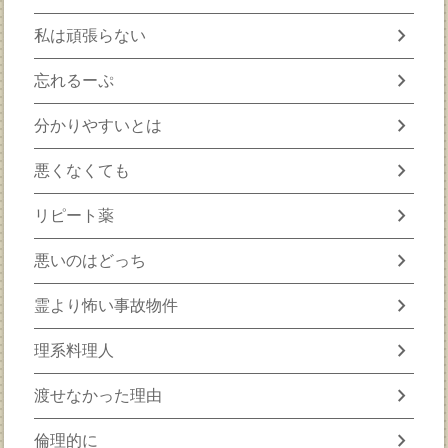
chevron_right
私は頑張らない
chevron_right
忘れるーぷ
chevron_right
分かりやすいとは
chevron_right
悪くなくても
chevron_right
リピート薬
chevron_right
悪いのはどっち
chevron_right
霊より怖い事故物件
chevron_right
理系料理人
chevron_right
渡せなかった理由
chevron_right
倫理的に