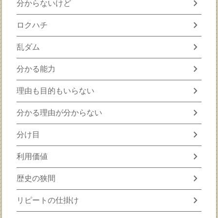
chevron_right
分からないけど
chevron_right
ロクハチ
chevron_right
乱ダム
chevron_right
分かる能力
chevron_right
理由も目的もいらない
chevron_right
分かる理由が分からない
chevron_right
分け目
chevron_right
利用価値
chevron_right
歴史の狭間
chevron_right
リピートの仕掛け