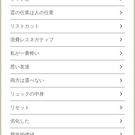
chevron_right
霊の仕業は人の仕業
chevron_right
リストカット
chevron_right
浪費レスネガティブ
chevron_right
私が一番怖い
chevron_right
悪い友達
chevron_right
両方は選べない
chevron_right
リュックの中身
chevron_right
リセット
chevron_right
劣化した
chevron_right
歴史的価値