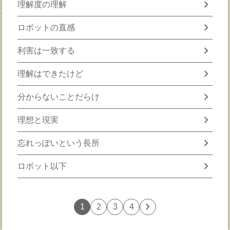
chevron_right
理解度の理解
chevron_right
ロボットの直感
chevron_right
利害は一致する
chevron_right
理解はできたけど
chevron_right
分からないことだらけ
chevron_right
理想と現実
chevron_right
忘れっぽいという長所
chevron_right
ロボット以下
chevron_right
1
2
3
4