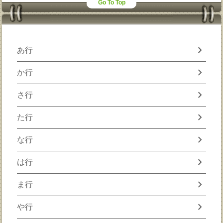
Go To Top
chevron_right
あ行
chevron_right
か行
chevron_right
さ行
chevron_right
た行
chevron_right
な行
chevron_right
は行
chevron_right
ま行
chevron_right
や行