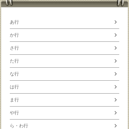
chevron_right
あ行
chevron_right
か行
chevron_right
さ行
chevron_right
た行
chevron_right
な行
chevron_right
は行
chevron_right
ま行
chevron_right
や行
chevron_right
ら・わ行