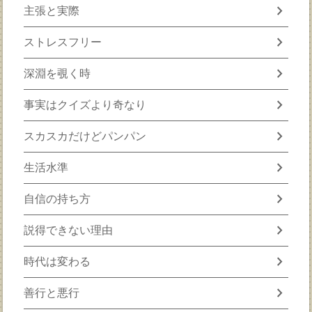
chevron_right
主張と実際
chevron_right
ストレスフリー
chevron_right
深淵を覗く時
chevron_right
事実はクイズより奇なり
chevron_right
スカスカだけどパンパン
chevron_right
生活水準
chevron_right
自信の持ち方
chevron_right
説得できない理由
chevron_right
時代は変わる
chevron_right
善行と悪行