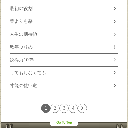
chevron_right
最初の役割
chevron_right
善よりも悪
chevron_right
人生の期待値
chevron_right
数年ぶりの
chevron_right
説得力100%
chevron_right
してもしなくても
chevron_right
才能の使い道
chevron_right
1
2
3
4
Go To Top