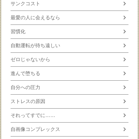
chevron_right
サンクコスト
chevron_right
最愛の人に会えるなら
chevron_right
習慣化
chevron_right
自動運転が待ち遠しい
chevron_right
ゼロじゃないから
chevron_right
進んで堕ちる
chevron_right
自分への圧力
chevron_right
ストレスの原因
chevron_right
それってすでに……
chevron_right
自画像コンプレックス