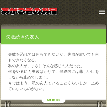
menu
失敗続きの友人
失敗を恐れては何もできないが、失敗が続いても何
もできなくなる。
私の友人が、まさにそんな感じの人だった。
何をやるにも失敗ばかりで、最終的には悲しい目を
しながら止めてしまう。
今ではもう、私の友人でいることくらいしか、止め
ていないものがない。
Go To Top