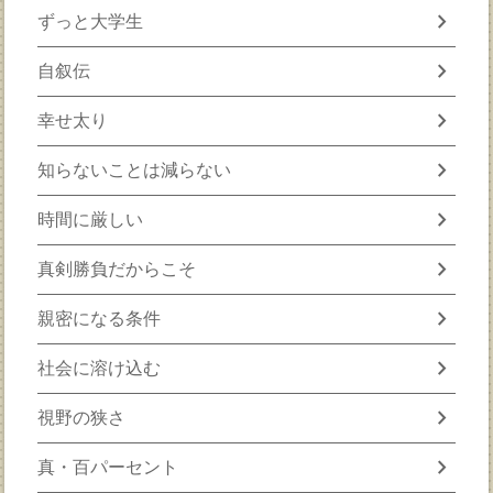
chevron_right
ずっと大学生
chevron_right
自叙伝
chevron_right
幸せ太り
chevron_right
知らないことは減らない
chevron_right
時間に厳しい
chevron_right
真剣勝負だからこそ
chevron_right
親密になる条件
chevron_right
社会に溶け込む
chevron_right
視野の狭さ
chevron_right
真・百パーセント