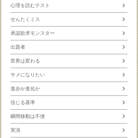
chevron_right
心理を読むテスト
chevron_right
せんたくミス
chevron_right
承認欲求モンスター
chevron_right
出題者
chevron_right
世界は変わる
chevron_right
サメになりたい
chevron_right
進歩か進化か
chevron_right
信じる基準
chevron_right
瞬間移動は不便
chevron_right
実演