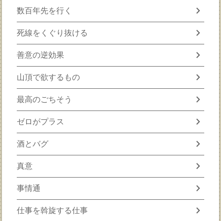
chevron_right
数百年先を行く
chevron_right
死線をくぐり抜ける
chevron_right
善意の逆効果
chevron_right
山頂で欲するもの
chevron_right
最高のごちそう
chevron_right
ゼロがプラス
chevron_right
酒とバグ
chevron_right
真意
chevron_right
事情通
chevron_right
仕事を斡旋する仕事