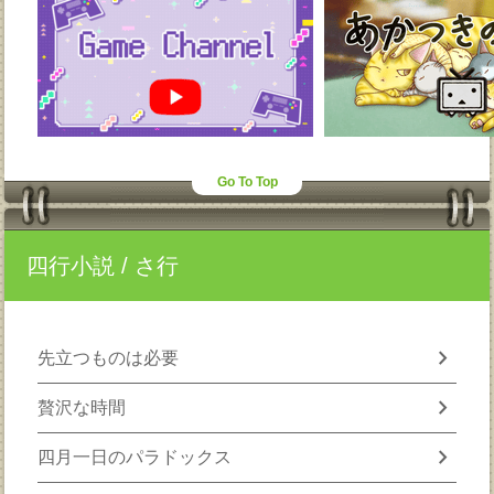
Go To Top
四行小説
/ さ行
chevron_right
先立つものは必要
chevron_right
贅沢な時間
chevron_right
四月一日のパラドックス