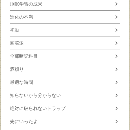
chevron_right
睡眠学習の成果
chevron_right
進化の不満
chevron_right
初動
chevron_right
頭脳派
chevron_right
全部暗記科目
chevron_right
酒頼り
chevron_right
最適な時間
chevron_right
知らないから分からない
chevron_right
絶対に破られないトラップ
chevron_right
先にいったよ