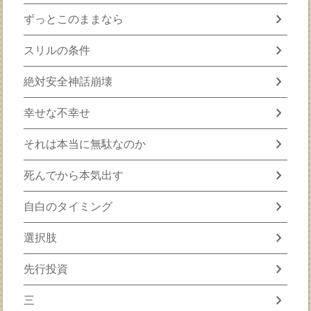
chevron_right
ずっとこのままなら
chevron_right
スリルの条件
chevron_right
絶対安全神話崩壊
chevron_right
幸せな不幸せ
chevron_right
それは本当に無駄なのか
chevron_right
死んでから本気出す
chevron_right
自白のタイミング
chevron_right
選択肢
chevron_right
先行投資
chevron_right
三