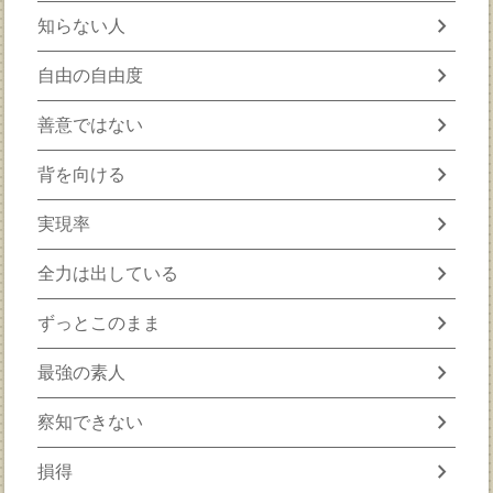
chevron_right
知らない人
chevron_right
自由の自由度
chevron_right
善意ではない
chevron_right
背を向ける
chevron_right
実現率
chevron_right
全力は出している
chevron_right
ずっとこのまま
chevron_right
最強の素人
chevron_right
察知できない
chevron_right
損得