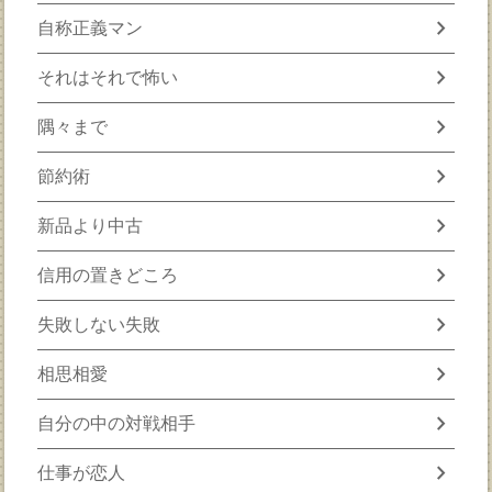
chevron_right
自称正義マン
chevron_right
それはそれで怖い
chevron_right
隅々まで
chevron_right
節約術
chevron_right
新品より中古
chevron_right
信用の置きどころ
chevron_right
失敗しない失敗
chevron_right
相思相愛
chevron_right
自分の中の対戦相手
chevron_right
仕事が恋人