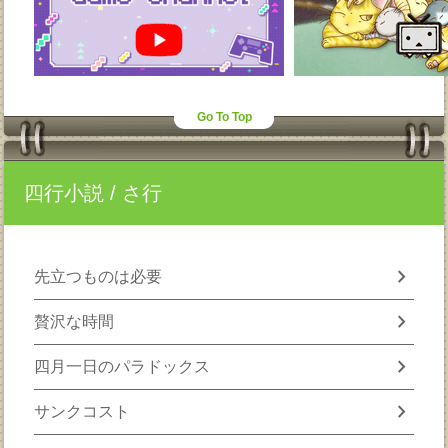
Go To Top
四行小説
/ さ行
chevron_right
先立つものは必要
chevron_right
贅沢な時間
chevron_right
四月一日のパラドックス
chevron_right
サンクコスト