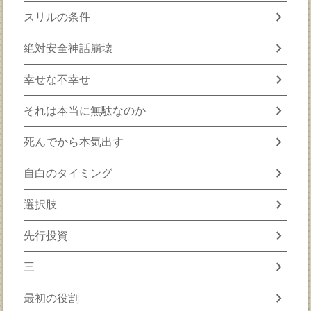
chevron_right
スリルの条件
chevron_right
絶対安全神話崩壊
chevron_right
幸せな不幸せ
chevron_right
それは本当に無駄なのか
chevron_right
死んでから本気出す
chevron_right
自白のタイミング
chevron_right
選択肢
chevron_right
先行投資
chevron_right
三
chevron_right
最初の役割