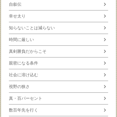
chevron_right
自叙伝
chevron_right
幸せ太り
chevron_right
知らないことは減らない
chevron_right
時間に厳しい
chevron_right
真剣勝負だからこそ
chevron_right
親密になる条件
chevron_right
社会に溶け込む
chevron_right
視野の狭さ
chevron_right
真・百パーセント
chevron_right
数百年先を行く