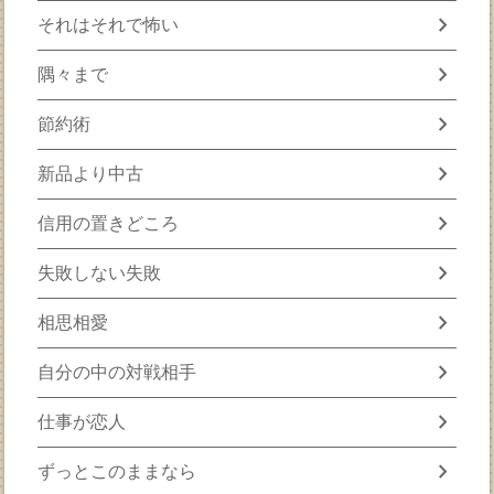
chevron_right
それはそれで怖い
chevron_right
隅々まで
chevron_right
節約術
chevron_right
新品より中古
chevron_right
信用の置きどころ
chevron_right
失敗しない失敗
chevron_right
相思相愛
chevron_right
自分の中の対戦相手
chevron_right
仕事が恋人
chevron_right
ずっとこのままなら