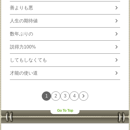
chevron_right
善よりも悪
chevron_right
人生の期待値
chevron_right
数年ぶりの
chevron_right
説得力100%
chevron_right
してもしなくても
chevron_right
才能の使い道
chevron_right
1
2
3
4
Go To Top