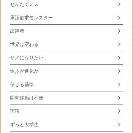
chevron_right
せんたくミス
chevron_right
承認欲求モンスター
chevron_right
出題者
chevron_right
世界は変わる
chevron_right
サメになりたい
chevron_right
進歩か進化か
chevron_right
信じる基準
chevron_right
瞬間移動は不便
chevron_right
実演
chevron_right
ずっと大学生