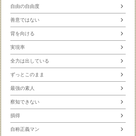
chevron_right
自由の自由度
chevron_right
善意ではない
chevron_right
背を向ける
chevron_right
実現率
chevron_right
全力は出している
chevron_right
ずっとこのまま
chevron_right
最強の素人
chevron_right
察知できない
chevron_right
損得
chevron_right
自称正義マン