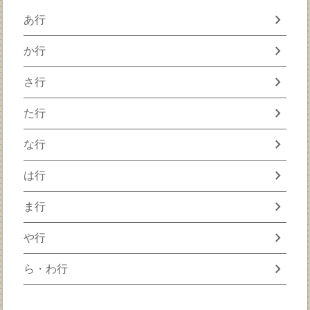
chevron_right
あ行
chevron_right
か行
chevron_right
さ行
chevron_right
た行
chevron_right
な行
chevron_right
は行
chevron_right
ま行
chevron_right
や行
chevron_right
ら・わ行