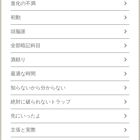
chevron_right
進化の不満
chevron_right
初動
chevron_right
頭脳派
chevron_right
全部暗記科目
chevron_right
酒頼り
chevron_right
最適な時間
chevron_right
知らないから分からない
chevron_right
絶対に破られないトラップ
chevron_right
先にいったよ
chevron_right
主張と実際