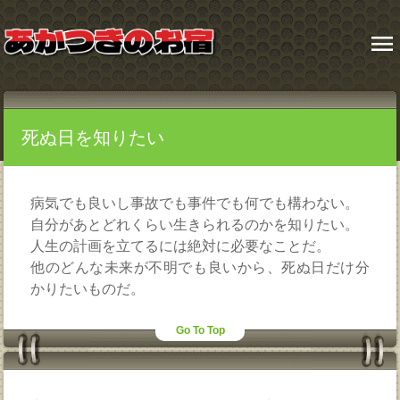
menu
死ぬ日を知りたい
病気でも良いし事故でも事件でも何でも構わない。
自分があとどれくらい生きられるのかを知りたい。
人生の計画を立てるには絶対に必要なことだ。
他のどんな未来が不明でも良いから、死ぬ日だけ分
かりたいものだ。
Go To Top