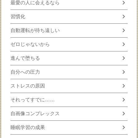
chevron_right
最愛の人に会えるなら
chevron_right
習慣化
chevron_right
自動運転が待ち遠しい
chevron_right
ゼロじゃないから
chevron_right
進んで堕ちる
chevron_right
自分への圧力
chevron_right
ストレスの原因
chevron_right
それってすでに……
chevron_right
自画像コンプレックス
chevron_right
睡眠学習の成果