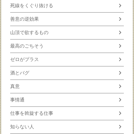
chevron_right
死線をくぐり抜ける
chevron_right
善意の逆効果
chevron_right
山頂で欲するもの
chevron_right
最高のごちそう
chevron_right
ゼロがプラス
chevron_right
酒とバグ
chevron_right
真意
chevron_right
事情通
chevron_right
仕事を斡旋する仕事
chevron_right
知らない人