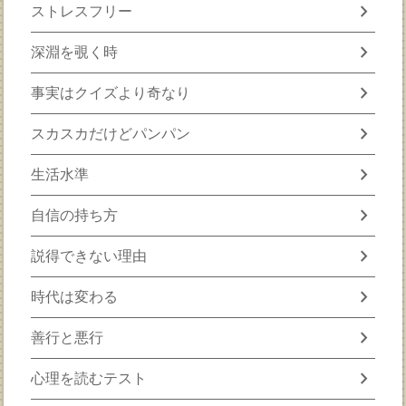
chevron_right
ストレスフリー
chevron_right
深淵を覗く時
chevron_right
事実はクイズより奇なり
chevron_right
スカスカだけどパンパン
chevron_right
生活水準
chevron_right
自信の持ち方
chevron_right
説得できない理由
chevron_right
時代は変わる
chevron_right
善行と悪行
chevron_right
心理を読むテスト