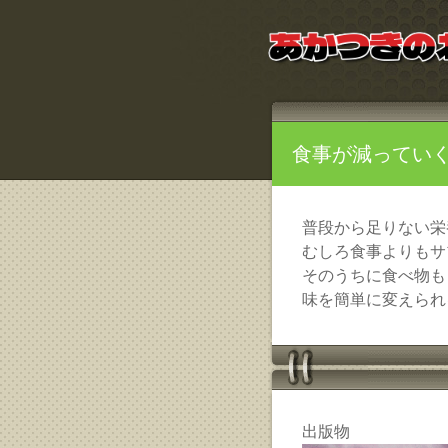
食事が減ってい
普段から足りない栄
むしろ食事よりもサ
そのうちに食べ物も
味を簡単に変えられ
出版物