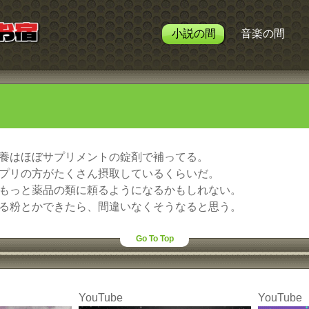
小説の間
音楽の間
く
養はほぼサプリメントの錠剤で補ってる。
プリの方がたくさん摂取しているくらいだ。
もっと薬品の類に頼るようになるかもしれない。
る粉とかできたら、間違いなくそうなると思う。
Go To Top
YouTube
YouTube