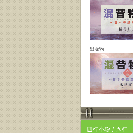
出版物
四行小説
/ さ行