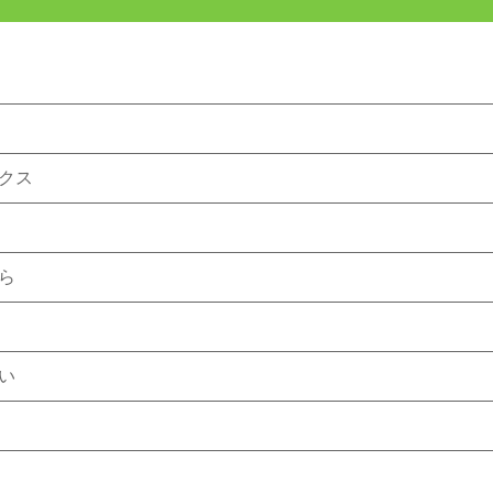
クス
ら
い