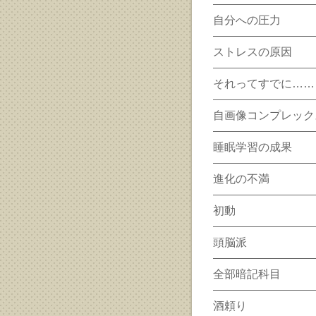
自分への圧力
ストレスの原因
それってすでに……
自画像コンプレック
睡眠学習の成果
進化の不満
初動
頭脳派
全部暗記科目
酒頼り