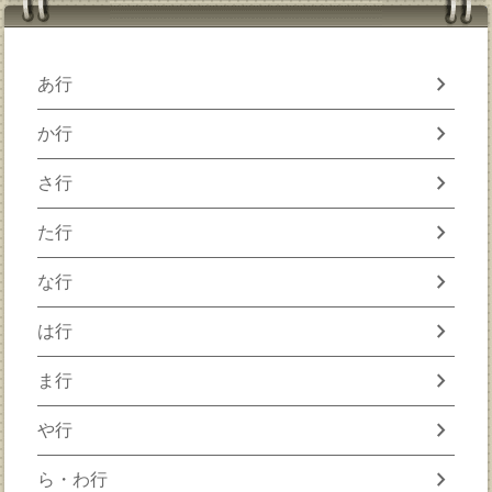
chevron_right
あ行
chevron_right
か行
chevron_right
さ行
chevron_right
た行
chevron_right
な行
chevron_right
は行
chevron_right
ま行
chevron_right
や行
chevron_right
ら・わ行