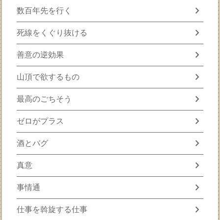
chevron_right
数百年先を行く
chevron_right
死線をくぐり抜ける
chevron_right
善意の逆効果
chevron_right
山頂で欲するもの
chevron_right
最高のごちそう
chevron_right
ゼロがプラス
chevron_right
酒とバグ
chevron_right
真意
chevron_right
事情通
chevron_right
仕事を斡旋する仕事