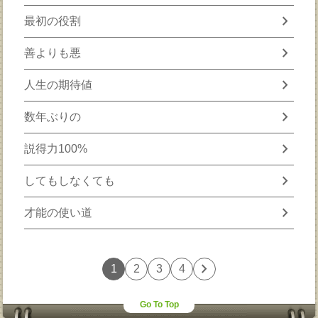
chevron_right
最初の役割
chevron_right
善よりも悪
chevron_right
人生の期待値
chevron_right
数年ぶりの
chevron_right
説得力100%
chevron_right
してもしなくても
chevron_right
才能の使い道
chevron_right
1
2
3
4
Go To Top