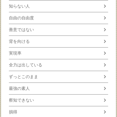
chevron_right
知らない人
chevron_right
自由の自由度
chevron_right
善意ではない
chevron_right
背を向ける
chevron_right
実現率
chevron_right
全力は出している
chevron_right
ずっとこのまま
chevron_right
最強の素人
chevron_right
察知できない
chevron_right
損得