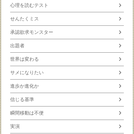
chevron_right
心理を読むテスト
chevron_right
せんたくミス
chevron_right
承認欲求モンスター
chevron_right
出題者
chevron_right
世界は変わる
chevron_right
サメになりたい
chevron_right
進歩か進化か
chevron_right
信じる基準
chevron_right
瞬間移動は不便
chevron_right
実演