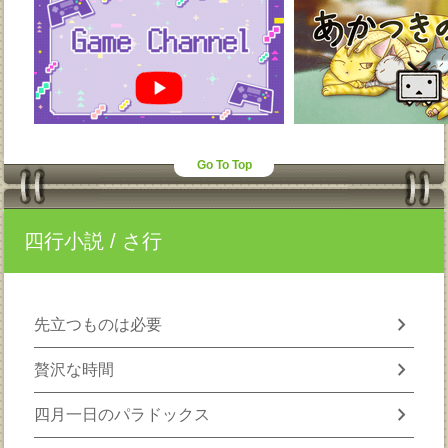
Go To Top
四行小説
/ さ行
chevron_right
先立つものは必要
chevron_right
贅沢な時間
chevron_right
四月一日のパラドックス