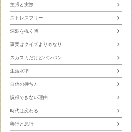
chevron_right
主張と実際
chevron_right
ストレスフリー
chevron_right
深淵を覗く時
chevron_right
事実はクイズより奇なり
chevron_right
スカスカだけどパンパン
chevron_right
生活水準
chevron_right
自信の持ち方
chevron_right
説得できない理由
chevron_right
時代は変わる
chevron_right
善行と悪行