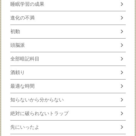
chevron_right
睡眠学習の成果
chevron_right
進化の不満
chevron_right
初動
chevron_right
頭脳派
chevron_right
全部暗記科目
chevron_right
酒頼り
chevron_right
最適な時間
chevron_right
知らないから分からない
chevron_right
絶対に破られないトラップ
chevron_right
先にいったよ