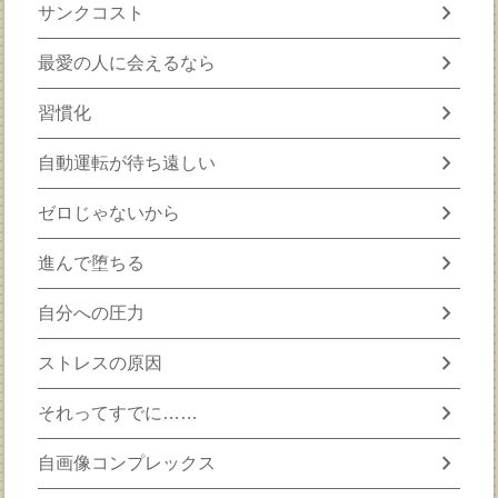
chevron_right
サンクコスト
chevron_right
最愛の人に会えるなら
chevron_right
習慣化
chevron_right
自動運転が待ち遠しい
chevron_right
ゼロじゃないから
chevron_right
進んで堕ちる
chevron_right
自分への圧力
chevron_right
ストレスの原因
chevron_right
それってすでに……
chevron_right
自画像コンプレックス