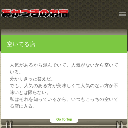
menu
空いてる店
人気があるから混んでいて、人気がないから空いて
いる。
分かりきった答えだ。
でも、人気のある方が美味しくて人気のない方が不
味いとは限らない。
私はそれを知っているから、いつもこっちの空いて
る店に入る。
Go To Top