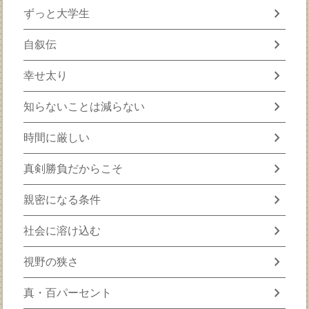
chevron_right
ずっと大学生
chevron_right
自叙伝
chevron_right
幸せ太り
chevron_right
知らないことは減らない
chevron_right
時間に厳しい
chevron_right
真剣勝負だからこそ
chevron_right
親密になる条件
chevron_right
社会に溶け込む
chevron_right
視野の狭さ
chevron_right
真・百パーセント