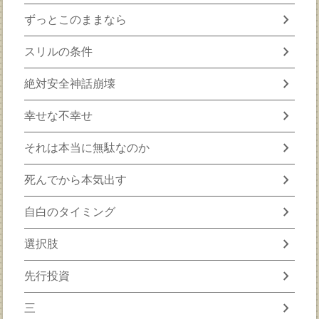
chevron_right
ずっとこのままなら
chevron_right
スリルの条件
chevron_right
絶対安全神話崩壊
chevron_right
幸せな不幸せ
chevron_right
それは本当に無駄なのか
chevron_right
死んでから本気出す
chevron_right
自白のタイミング
chevron_right
選択肢
chevron_right
先行投資
chevron_right
三