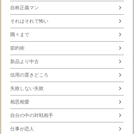
chevron_right
自称正義マン
chevron_right
それはそれで怖い
chevron_right
隅々まで
chevron_right
節約術
chevron_right
新品より中古
chevron_right
信用の置きどころ
chevron_right
失敗しない失敗
chevron_right
相思相愛
chevron_right
自分の中の対戦相手
chevron_right
仕事が恋人