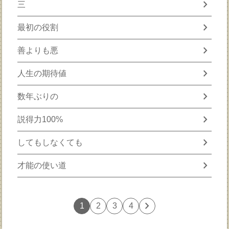
chevron_right
三
chevron_right
最初の役割
chevron_right
善よりも悪
chevron_right
人生の期待値
chevron_right
数年ぶりの
chevron_right
説得力100%
chevron_right
してもしなくても
chevron_right
才能の使い道
chevron_right
1
2
3
4