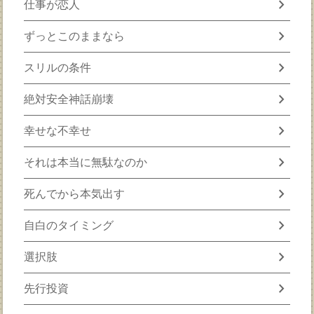
chevron_right
仕事が恋人
chevron_right
ずっとこのままなら
chevron_right
スリルの条件
chevron_right
絶対安全神話崩壊
chevron_right
幸せな不幸せ
chevron_right
それは本当に無駄なのか
chevron_right
死んでから本気出す
chevron_right
自白のタイミング
chevron_right
選択肢
chevron_right
先行投資