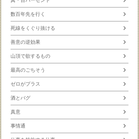
chevron_right
真・百パーセント
chevron_right
数百年先を行く
chevron_right
死線をくぐり抜ける
chevron_right
善意の逆効果
chevron_right
山頂で欲するもの
chevron_right
最高のごちそう
chevron_right
ゼロがプラス
chevron_right
酒とバグ
chevron_right
真意
chevron_right
事情通