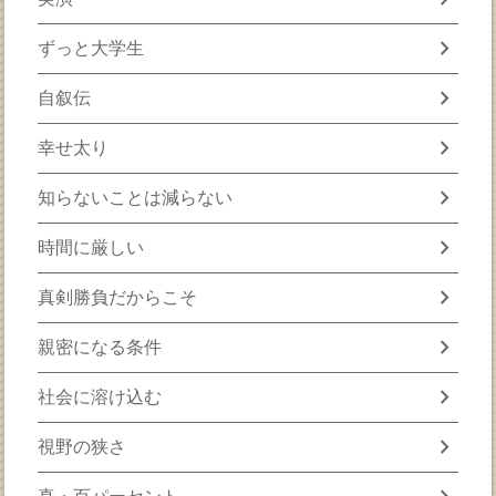
chevron_right
ずっと大学生
chevron_right
自叙伝
chevron_right
幸せ太り
chevron_right
知らないことは減らない
chevron_right
時間に厳しい
chevron_right
真剣勝負だからこそ
chevron_right
親密になる条件
chevron_right
社会に溶け込む
chevron_right
視野の狭さ