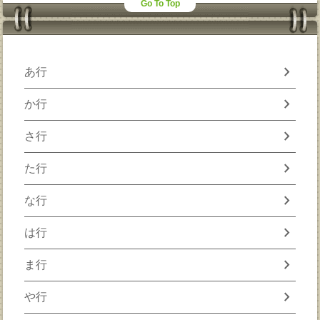
Go To Top
chevron_right
あ行
chevron_right
か行
chevron_right
さ行
chevron_right
た行
chevron_right
な行
chevron_right
は行
chevron_right
ま行
chevron_right
や行