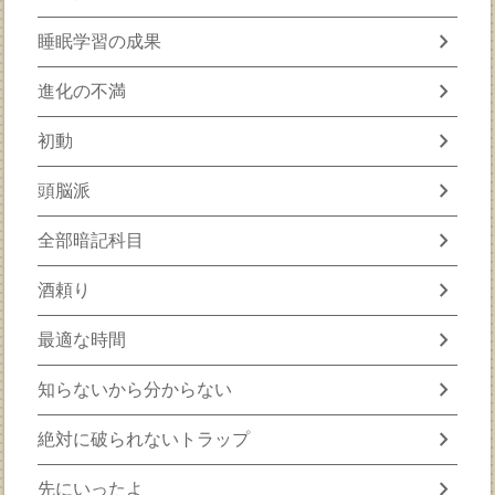
chevron_right
睡眠学習の成果
chevron_right
進化の不満
chevron_right
初動
chevron_right
頭脳派
chevron_right
全部暗記科目
chevron_right
酒頼り
chevron_right
最適な時間
chevron_right
知らないから分からない
chevron_right
絶対に破られないトラップ
chevron_right
先にいったよ