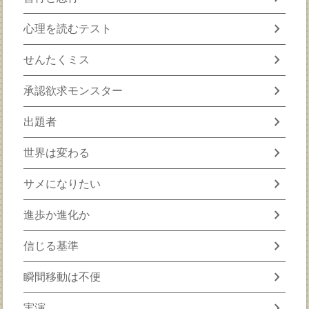
chevron_right
心理を読むテスト
chevron_right
せんたくミス
chevron_right
承認欲求モンスター
chevron_right
出題者
chevron_right
世界は変わる
chevron_right
サメになりたい
chevron_right
進歩か進化か
chevron_right
信じる基準
chevron_right
瞬間移動は不便
chevron_right
実演