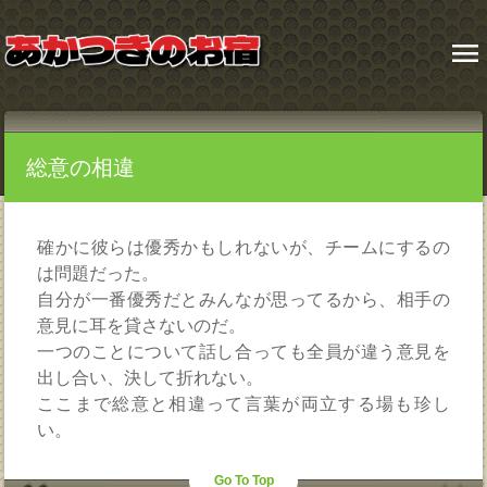
menu
総意の相違
確かに彼らは優秀かもしれないが、チームにするの
は問題だった。
自分が一番優秀だとみんなが思ってるから、相手の
意見に耳を貸さないのだ。
一つのことについて話し合っても全員が違う意見を
出し合い、決して折れない。
ここまで総意と相違って言葉が両立する場も珍し
い。
Go To Top