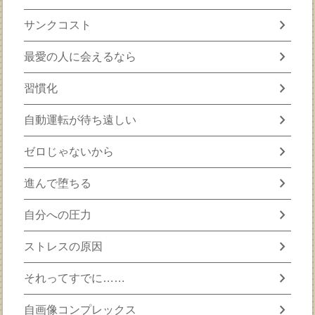
chevron_right
サンクコスト
chevron_right
最愛の人に会えるなら
chevron_right
習慣化
chevron_right
自動運転が待ち遠しい
chevron_right
ゼロじゃないから
chevron_right
進んで堕ちる
chevron_right
自分への圧力
chevron_right
ストレスの原因
chevron_right
それってすでに……
chevron_right
自画像コンプレックス