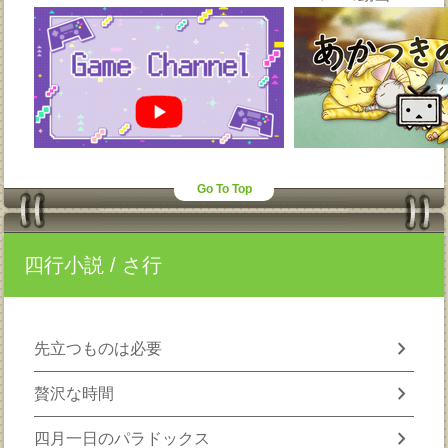
Go To Top
四行小説
/ さ行
chevron_right
先立つものは必要
chevron_right
贅沢な時間
chevron_right
四月一日のパラドックス