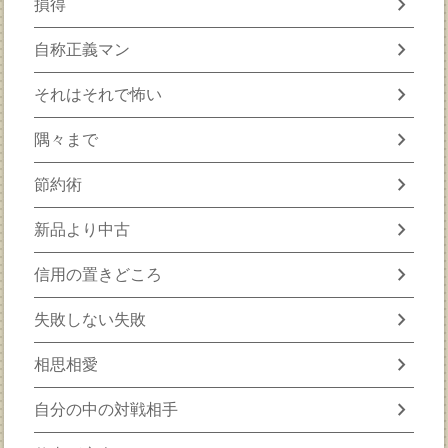
chevron_right
損得
chevron_right
自称正義マン
chevron_right
それはそれで怖い
chevron_right
隅々まで
chevron_right
節約術
chevron_right
新品より中古
chevron_right
信用の置きどころ
chevron_right
失敗しない失敗
chevron_right
相思相愛
chevron_right
自分の中の対戦相手