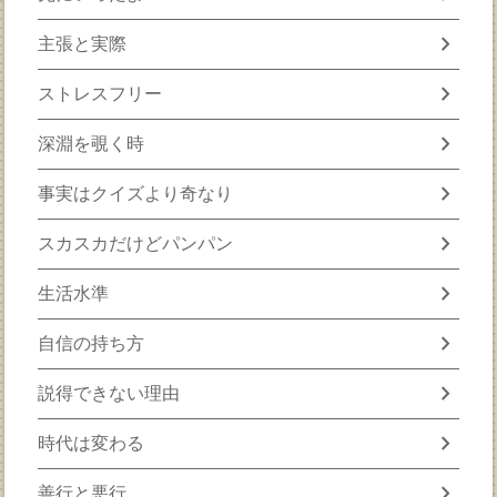
chevron_right
主張と実際
chevron_right
ストレスフリー
chevron_right
深淵を覗く時
chevron_right
事実はクイズより奇なり
chevron_right
スカスカだけどパンパン
chevron_right
生活水準
chevron_right
自信の持ち方
chevron_right
説得できない理由
chevron_right
時代は変わる
chevron_right
善行と悪行