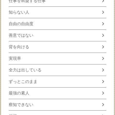
chevron_right
仕事を斡旋する仕事
chevron_right
知らない人
chevron_right
自由の自由度
chevron_right
善意ではない
chevron_right
背を向ける
chevron_right
実現率
chevron_right
全力は出している
chevron_right
ずっとこのまま
chevron_right
最強の素人
chevron_right
察知できない