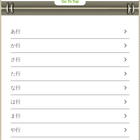
Go To Top
chevron_right
あ行
chevron_right
か行
chevron_right
さ行
chevron_right
た行
chevron_right
な行
chevron_right
は行
chevron_right
ま行
chevron_right
や行