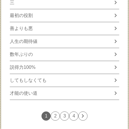
chevron_right
三
chevron_right
最初の役割
chevron_right
善よりも悪
chevron_right
人生の期待値
chevron_right
数年ぶりの
chevron_right
説得力100%
chevron_right
してもしなくても
chevron_right
才能の使い道
chevron_right
1
2
3
4