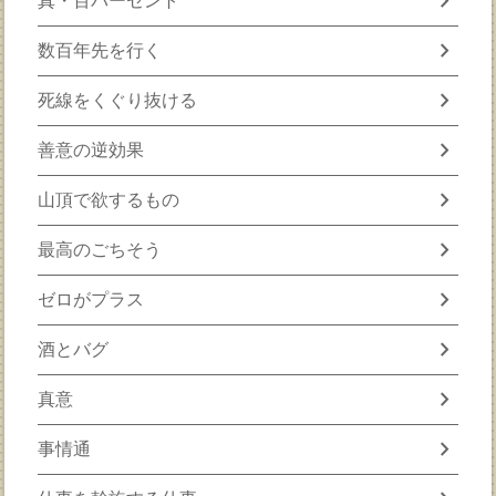
chevron_right
真・百パーセント
chevron_right
数百年先を行く
chevron_right
死線をくぐり抜ける
chevron_right
善意の逆効果
chevron_right
山頂で欲するもの
chevron_right
最高のごちそう
chevron_right
ゼロがプラス
chevron_right
酒とバグ
chevron_right
真意
chevron_right
事情通