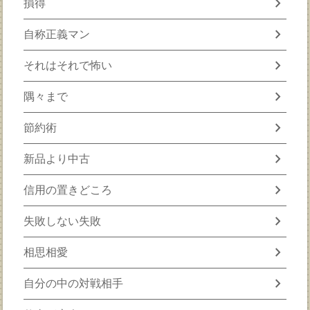
chevron_right
損得
chevron_right
自称正義マン
chevron_right
それはそれで怖い
chevron_right
隅々まで
chevron_right
節約術
chevron_right
新品より中古
chevron_right
信用の置きどころ
chevron_right
失敗しない失敗
chevron_right
相思相愛
chevron_right
自分の中の対戦相手