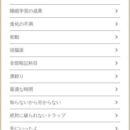
chevron_right
睡眠学習の成果
chevron_right
進化の不満
chevron_right
初動
chevron_right
頭脳派
chevron_right
全部暗記科目
chevron_right
酒頼り
chevron_right
最適な時間
chevron_right
知らないから分からない
chevron_right
絶対に破られないトラップ
chevron_right
先にいったよ