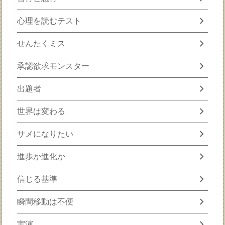
chevron_right
心理を読むテスト
chevron_right
せんたくミス
chevron_right
承認欲求モンスター
chevron_right
出題者
chevron_right
世界は変わる
chevron_right
サメになりたい
chevron_right
進歩か進化か
chevron_right
信じる基準
chevron_right
瞬間移動は不便
chevron_right
実演