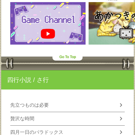
Go To Top
四行小説
/ さ行
chevron_right
先立つものは必要
chevron_right
贅沢な時間
chevron_right
四月一日のパラドックス