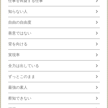
chevron_right
仕事を斡旋する仕事
chevron_right
知らない人
chevron_right
自由の自由度
chevron_right
善意ではない
chevron_right
背を向ける
chevron_right
実現率
chevron_right
全力は出している
chevron_right
ずっとこのまま
chevron_right
最強の素人
chevron_right
察知できない