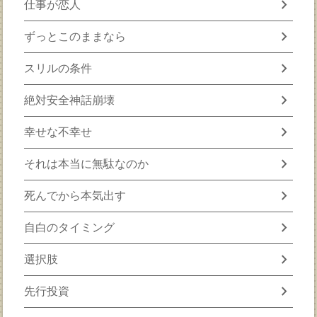
chevron_right
仕事が恋人
chevron_right
ずっとこのままなら
chevron_right
スリルの条件
chevron_right
絶対安全神話崩壊
chevron_right
幸せな不幸せ
chevron_right
それは本当に無駄なのか
chevron_right
死んでから本気出す
chevron_right
自白のタイミング
chevron_right
選択肢
chevron_right
先行投資