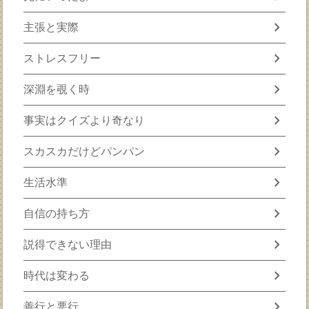
chevron_right
主張と実際
chevron_right
ストレスフリー
chevron_right
深淵を覗く時
chevron_right
事実はクイズより奇なり
chevron_right
スカスカだけどパンパン
chevron_right
生活水準
chevron_right
自信の持ち方
chevron_right
説得できない理由
chevron_right
時代は変わる
chevron_right
善行と悪行