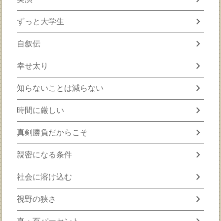
chevron_right
ずっと大学生
chevron_right
自叙伝
chevron_right
幸せ太り
chevron_right
知らないことは減らない
chevron_right
時間に厳しい
chevron_right
真剣勝負だからこそ
chevron_right
親密になる条件
chevron_right
社会に溶け込む
chevron_right
視野の狭さ