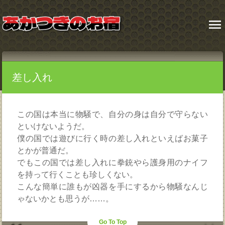
menu
差し入れ
この国は本当に物騒で、自分の身は自分で守らない
といけないようだ。
僕の国では遊びに行く時の差し入れといえばお菓子
とかが普通だ。
でもこの国では差し入れに拳銃やら護身用のナイフ
を持って行くことも珍しくない。
こんな簡単に誰もが凶器を手にするから物騒なんじ
ゃないかとも思うが……。
Go To Top