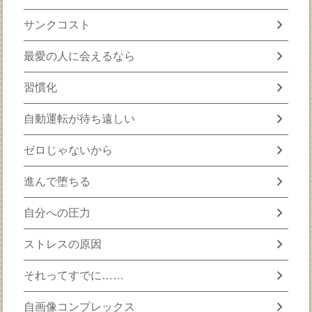
chevron_right
サンクコスト
chevron_right
最愛の人に会えるなら
chevron_right
習慣化
chevron_right
自動運転が待ち遠しい
chevron_right
ゼロじゃないから
chevron_right
進んで堕ちる
chevron_right
自分への圧力
chevron_right
ストレスの原因
chevron_right
それってすでに……
chevron_right
自画像コンプレックス