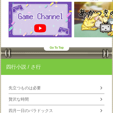
Go To Top
四行小説
/ さ行
chevron_right
先立つものは必要
chevron_right
贅沢な時間
chevron_right
四月一日のパラドックス