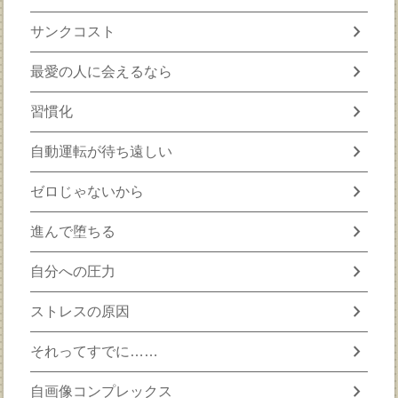
chevron_right
サンクコスト
chevron_right
最愛の人に会えるなら
chevron_right
習慣化
chevron_right
自動運転が待ち遠しい
chevron_right
ゼロじゃないから
chevron_right
進んで堕ちる
chevron_right
自分への圧力
chevron_right
ストレスの原因
chevron_right
それってすでに……
chevron_right
自画像コンプレックス