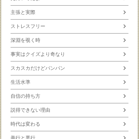
chevron_right
主張と実際
chevron_right
ストレスフリー
chevron_right
深淵を覗く時
chevron_right
事実はクイズより奇なり
chevron_right
スカスカだけどパンパン
chevron_right
生活水準
chevron_right
自信の持ち方
chevron_right
説得できない理由
chevron_right
時代は変わる
chevron_right
善行と悪行