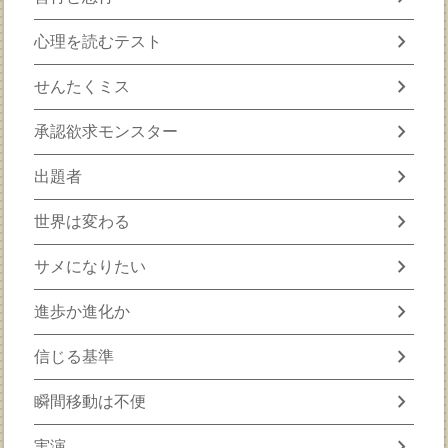
chevron_right
心理を読むテスト
chevron_right
せんたくミス
chevron_right
承認欲求モンスター
chevron_right
出題者
chevron_right
世界は変わる
chevron_right
サメになりたい
chevron_right
進歩か進化か
chevron_right
信じる基準
chevron_right
瞬間移動は不便
chevron_right
実演