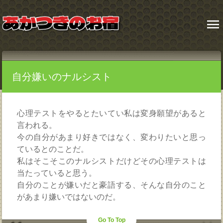
menu
自分嫌いのナルシスト
心理テストをやるとたいてい私は変身願望があると
言われる。
今の自分があまり好きではなく、変わりたいと思っ
ているとのことだ。
私はそこそこのナルシストだけどその心理テストは
当たっていると思う。
自分のことが嫌いだと豪語する、そんな自分のこと
があまり嫌いではないのだ。
Go To Top