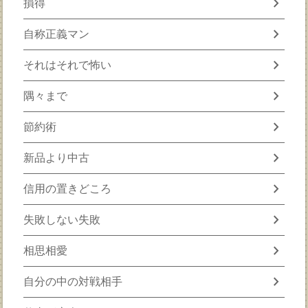
chevron_right
損得
chevron_right
自称正義マン
chevron_right
それはそれで怖い
chevron_right
隅々まで
chevron_right
節約術
chevron_right
新品より中古
chevron_right
信用の置きどころ
chevron_right
失敗しない失敗
chevron_right
相思相愛
chevron_right
自分の中の対戦相手