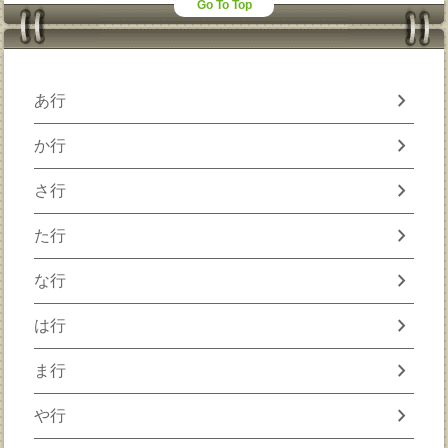
Go To Top
chevron_right
あ行
chevron_right
か行
chevron_right
さ行
chevron_right
た行
chevron_right
な行
chevron_right
は行
chevron_right
ま行
chevron_right
や行