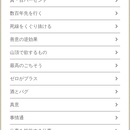
chevron_right
真・百パーセント
chevron_right
数百年先を行く
chevron_right
死線をくぐり抜ける
chevron_right
善意の逆効果
chevron_right
山頂で欲するもの
chevron_right
最高のごちそう
chevron_right
ゼロがプラス
chevron_right
酒とバグ
chevron_right
真意
chevron_right
事情通