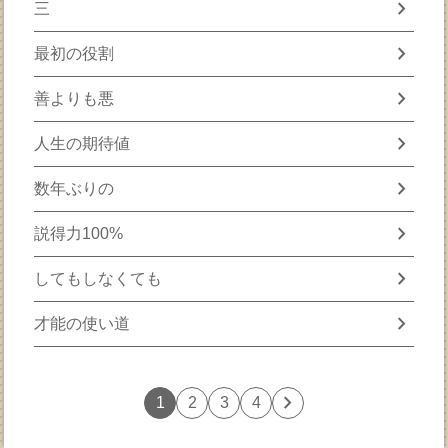
chevron_right
三
chevron_right
最初の役割
chevron_right
善よりも悪
chevron_right
人生の期待値
chevron_right
数年ぶりの
chevron_right
説得力100%
chevron_right
してもしなくても
chevron_right
才能の使い道
chevron_right
1
2
3
4