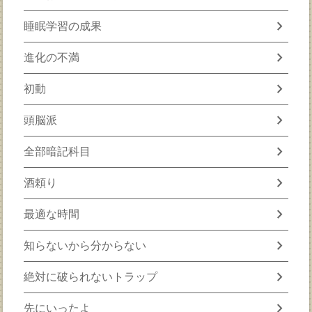
chevron_right
睡眠学習の成果
chevron_right
進化の不満
chevron_right
初動
chevron_right
頭脳派
chevron_right
全部暗記科目
chevron_right
酒頼り
chevron_right
最適な時間
chevron_right
知らないから分からない
chevron_right
絶対に破られないトラップ
chevron_right
先にいったよ