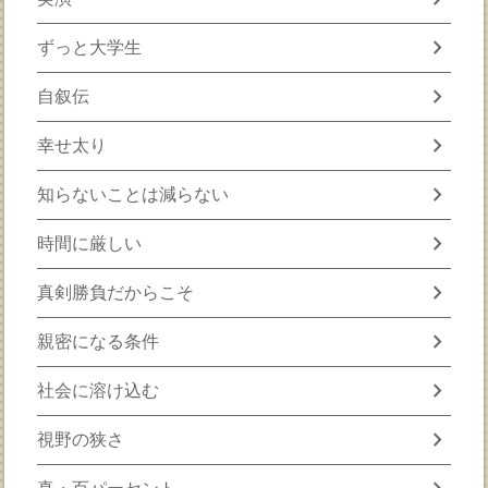
chevron_right
ずっと大学生
chevron_right
自叙伝
chevron_right
幸せ太り
chevron_right
知らないことは減らない
chevron_right
時間に厳しい
chevron_right
真剣勝負だからこそ
chevron_right
親密になる条件
chevron_right
社会に溶け込む
chevron_right
視野の狭さ