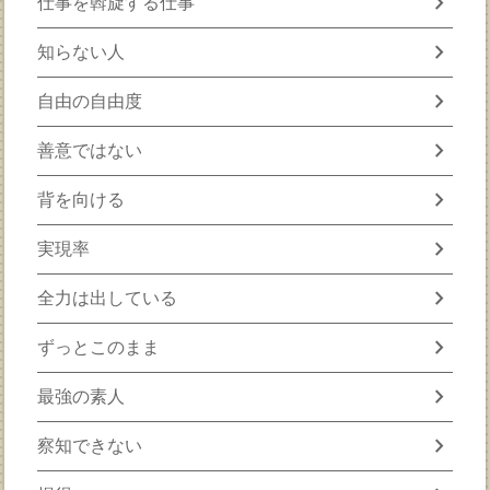
chevron_right
仕事を斡旋する仕事
chevron_right
知らない人
chevron_right
自由の自由度
chevron_right
善意ではない
chevron_right
背を向ける
chevron_right
実現率
chevron_right
全力は出している
chevron_right
ずっとこのまま
chevron_right
最強の素人
chevron_right
察知できない