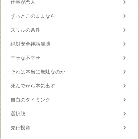
chevron_right
仕事が恋人
chevron_right
ずっとこのままなら
chevron_right
スリルの条件
chevron_right
絶対安全神話崩壊
chevron_right
幸せな不幸せ
chevron_right
それは本当に無駄なのか
chevron_right
死んでから本気出す
chevron_right
自白のタイミング
chevron_right
選択肢
chevron_right
先行投資