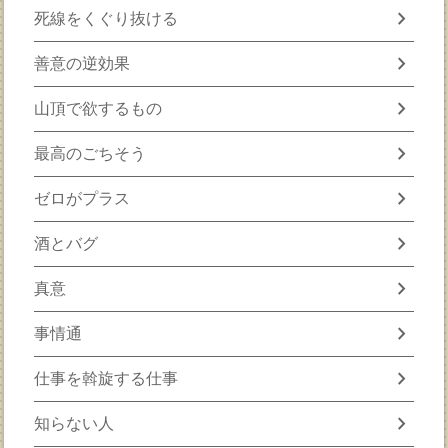
chevron_right
死線をくぐり抜ける
chevron_right
善意の逆効果
chevron_right
山頂で欲するもの
chevron_right
最高のごちそう
chevron_right
ゼロがプラス
chevron_right
酒とバグ
chevron_right
真意
chevron_right
事情通
chevron_right
仕事を斡旋する仕事
chevron_right
知らない人