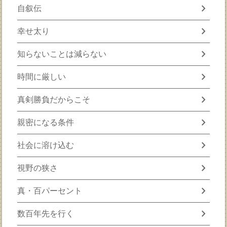
chevron_right
自叙伝
chevron_right
幸せ太り
chevron_right
知らないことは減らない
chevron_right
時間に厳しい
chevron_right
真剣勝負だからこそ
chevron_right
親密になる条件
chevron_right
社会に溶け込む
chevron_right
視野の狭さ
chevron_right
真・百パーセント
chevron_right
数百年先を行く