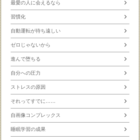
chevron_right
最愛の人に会えるなら
chevron_right
習慣化
chevron_right
自動運転が待ち遠しい
chevron_right
ゼロじゃないから
chevron_right
進んで堕ちる
chevron_right
自分への圧力
chevron_right
ストレスの原因
chevron_right
それってすでに……
chevron_right
自画像コンプレックス
chevron_right
睡眠学習の成果