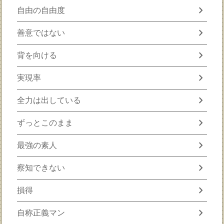
chevron_right
自由の自由度
chevron_right
善意ではない
chevron_right
背を向ける
chevron_right
実現率
chevron_right
全力は出している
chevron_right
ずっとこのまま
chevron_right
最強の素人
chevron_right
察知できない
chevron_right
損得
chevron_right
自称正義マン