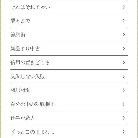
chevron_right
それはそれで怖い
chevron_right
隅々まで
chevron_right
節約術
chevron_right
新品より中古
chevron_right
信用の置きどころ
chevron_right
失敗しない失敗
chevron_right
相思相愛
chevron_right
自分の中の対戦相手
chevron_right
仕事が恋人
chevron_right
ずっとこのままなら