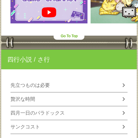
Go To Top
四行小説
/ さ行
chevron_right
先立つものは必要
chevron_right
贅沢な時間
chevron_right
四月一日のパラドックス
chevron_right
サンクコスト