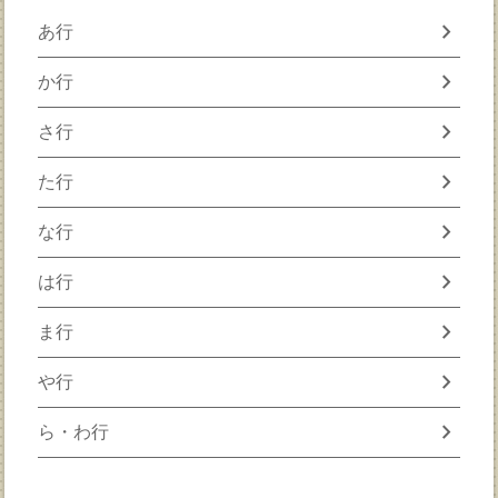
chevron_right
あ行
chevron_right
か行
chevron_right
さ行
chevron_right
た行
chevron_right
な行
chevron_right
は行
chevron_right
ま行
chevron_right
や行
chevron_right
ら・わ行