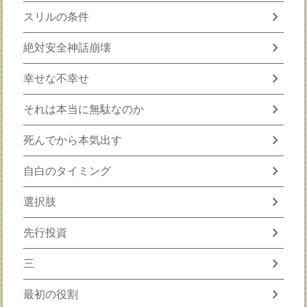
chevron_right
スリルの条件
chevron_right
絶対安全神話崩壊
chevron_right
幸せな不幸せ
chevron_right
それは本当に無駄なのか
chevron_right
死んでから本気出す
chevron_right
自白のタイミング
chevron_right
選択肢
chevron_right
先行投資
chevron_right
三
chevron_right
最初の役割