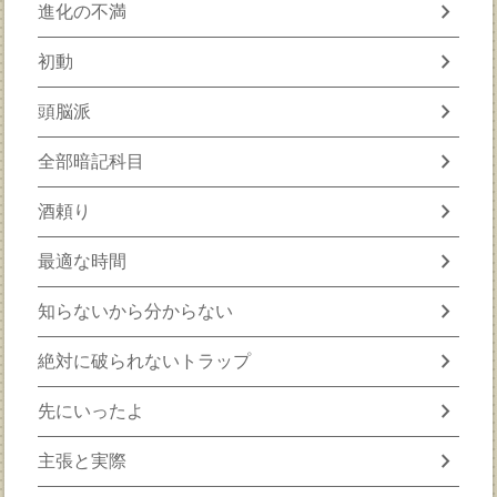
chevron_right
進化の不満
chevron_right
初動
chevron_right
頭脳派
chevron_right
全部暗記科目
chevron_right
酒頼り
chevron_right
最適な時間
chevron_right
知らないから分からない
chevron_right
絶対に破られないトラップ
chevron_right
先にいったよ
chevron_right
主張と実際