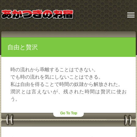
menu
自由と贅沢
時の流れから乖離することはできない。
でも時の流れを気にしないことはできる。
私は自由を得ることで時間の奴隷から解放された。
潤沢とは言えないが、残された時間は贅沢に使お
う。
Go To Top