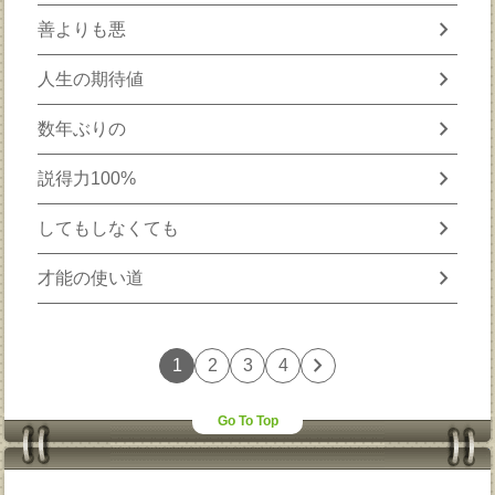
chevron_right
善よりも悪
chevron_right
人生の期待値
chevron_right
数年ぶりの
chevron_right
説得力100%
chevron_right
してもしなくても
chevron_right
才能の使い道
chevron_right
1
2
3
4
Go To Top