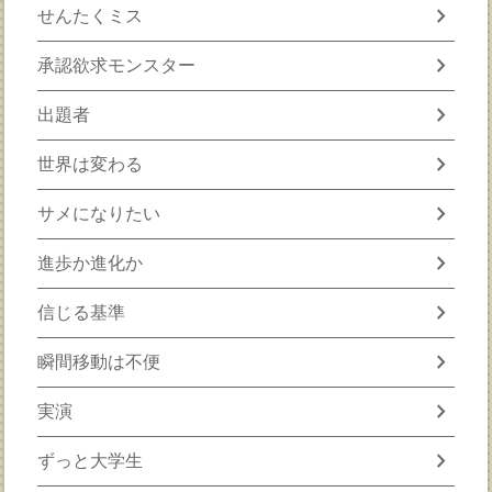
chevron_right
せんたくミス
chevron_right
承認欲求モンスター
chevron_right
出題者
chevron_right
世界は変わる
chevron_right
サメになりたい
chevron_right
進歩か進化か
chevron_right
信じる基準
chevron_right
瞬間移動は不便
chevron_right
実演
chevron_right
ずっと大学生