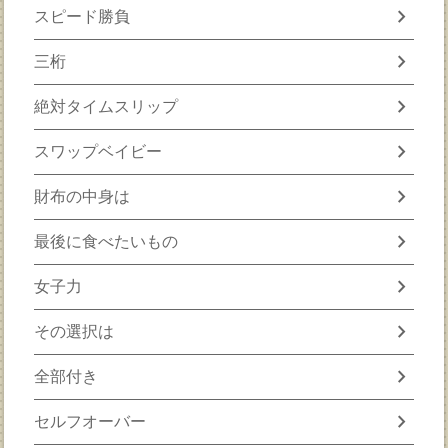
chevron_right
スピード勝負
chevron_right
三桁
chevron_right
絶対タイムスリップ
chevron_right
スワップベイビー
chevron_right
財布の中身は
chevron_right
最後に食べたいもの
chevron_right
女子力
chevron_right
その選択は
chevron_right
全部付き
chevron_right
セルフオーバー