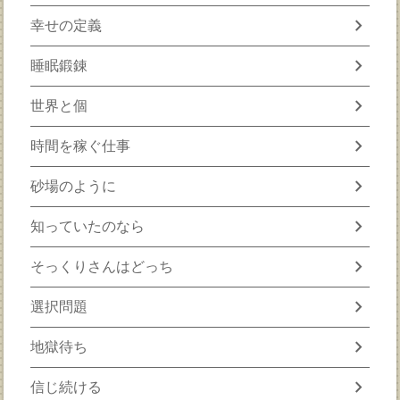
chevron_right
幸せの定義
chevron_right
睡眠鍛錬
chevron_right
世界と個
chevron_right
時間を稼ぐ仕事
chevron_right
砂場のように
chevron_right
知っていたのなら
chevron_right
そっくりさんはどっち
chevron_right
選択問題
chevron_right
地獄待ち
chevron_right
信じ続ける