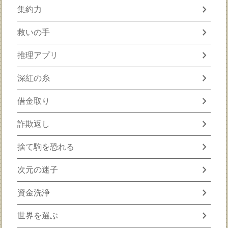
chevron_right
集約力
chevron_right
救いの手
chevron_right
推理アプリ
chevron_right
深紅の糸
chevron_right
借金取り
chevron_right
詐欺返し
chevron_right
捨て駒を恐れる
chevron_right
次元の迷子
chevron_right
資金洗浄
chevron_right
世界を選ぶ