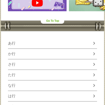
Go To Top
chevron_right
あ行
chevron_right
か行
chevron_right
さ行
chevron_right
た行
chevron_right
な行
chevron_right
は行