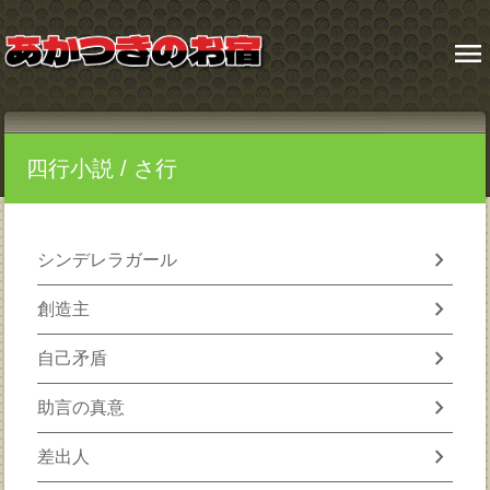
menu
四行小説
/ さ行
chevron_right
シンデレラガール
chevron_right
創造主
chevron_right
自己矛盾
chevron_right
助言の真意
chevron_right
差出人