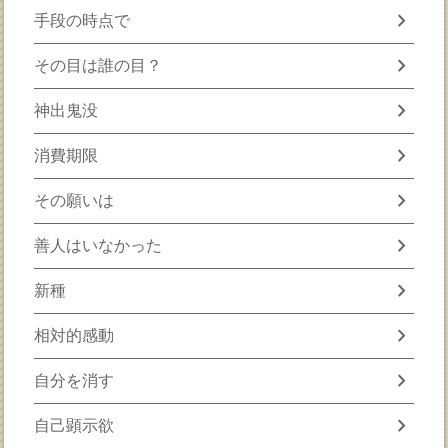
chevron_right
手段の時点で
chevron_right
その目は誰の目？
chevron_right
神出鬼没
chevron_right
消費期限
chevron_right
その願いは
chevron_right
善人はいなかった
chevron_right
新種
chevron_right
相対的感動
chevron_right
自分を消す
chevron_right
自己顕示欲