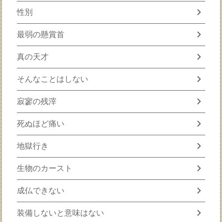
chevron_right
性別
chevron_right
最弱の懸賞首
chevron_right
真の天才
chevron_right
そんなことはしない
chevron_right
寂寥の残滓
chevron_right
死ぬほど痛い
chevron_right
地獄行き
chevron_right
生物のカースト
chevron_right
成仏できない
chevron_right
装備しないと意味はない