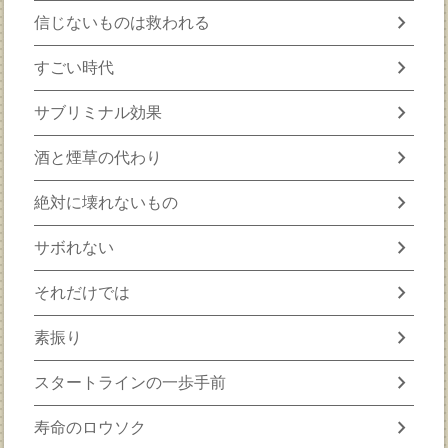
chevron_right
信じないものは救われる
chevron_right
すごい時代
chevron_right
サブリミナル効果
chevron_right
酒と煙草の代わり
chevron_right
絶対に壊れないもの
chevron_right
サボれない
chevron_right
それだけでは
chevron_right
素振り
chevron_right
スタートラインの一歩手前
chevron_right
寿命のロウソク