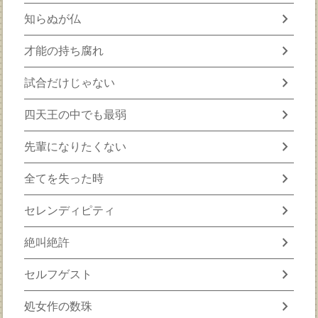
chevron_right
知らぬが仏
chevron_right
才能の持ち腐れ
chevron_right
試合だけじゃない
chevron_right
四天王の中でも最弱
chevron_right
先輩になりたくない
chevron_right
全てを失った時
chevron_right
セレンディピティ
chevron_right
絶叫絶許
chevron_right
セルフゲスト
chevron_right
処女作の数珠