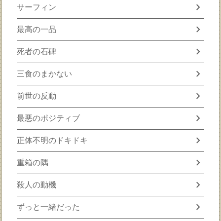
chevron_right
サーフィン
chevron_right
最高の一品
chevron_right
死者の石碑
chevron_right
三食のまかない
chevron_right
前世の反動
chevron_right
最悪のポジティブ
chevron_right
正体不明のドキドキ
chevron_right
重箱の隅
chevron_right
殺人の動機
chevron_right
ずっと一緒だった