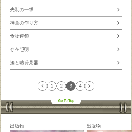
chevron_right
先制の一撃
chevron_right
神童の作り方
chevron_right
食物連鎖
chevron_right
存在照明
chevron_right
酒と嘘発見器
chevron_left
chevron_right
1
2
3
4
Go To Top
出版物
出版物