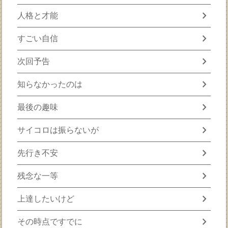
chevron_right
人格と才能
chevron_right
すごい自信
chevron_right
次回予告
chevron_right
知らなかったのは
chevron_right
最後の趣味
chevron_right
サイコロは振らないが
chevron_right
先行き不安
chevron_right
残念な一等
chevron_right
上達したいけど
chevron_right
その時点ですでに