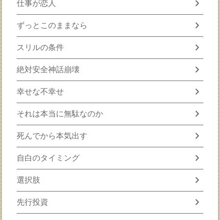
chevron_right
仕事が恋人
chevron_right
ずっとこのままなら
chevron_right
スリルの条件
chevron_right
絶対安全神話崩壊
chevron_right
幸せな不幸せ
chevron_right
それは本当に無駄なのか
chevron_right
死んでから本気出す
chevron_right
自白のタイミング
chevron_right
選択肢
chevron_right
先行投資