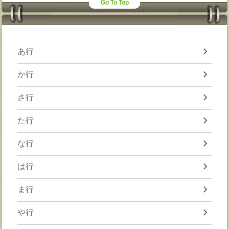
Go To Top
chevron_right
あ行
chevron_right
か行
chevron_right
さ行
chevron_right
た行
chevron_right
な行
chevron_right
は行
chevron_right
ま行
chevron_right
や行