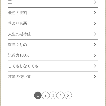
chevron_right
三
chevron_right
最初の役割
chevron_right
善よりも悪
chevron_right
人生の期待値
chevron_right
数年ぶりの
chevron_right
説得力100%
chevron_right
してもしなくても
chevron_right
才能の使い道
chevron_right
1
2
3
4