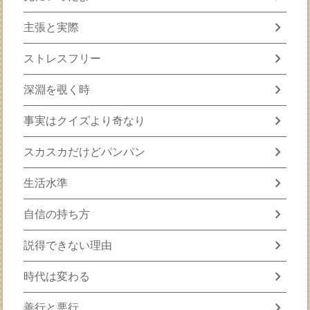
chevron_right
主張と実際
chevron_right
ストレスフリー
chevron_right
深淵を覗く時
chevron_right
事実はクイズより奇なり
chevron_right
スカスカだけどパンパン
chevron_right
生活水準
chevron_right
自信の持ち方
chevron_right
説得できない理由
chevron_right
時代は変わる
chevron_right
善行と悪行