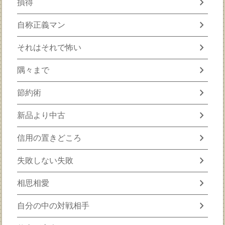
chevron_right
損得
chevron_right
自称正義マン
chevron_right
それはそれで怖い
chevron_right
隅々まで
chevron_right
節約術
chevron_right
新品より中古
chevron_right
信用の置きどころ
chevron_right
失敗しない失敗
chevron_right
相思相愛
chevron_right
自分の中の対戦相手