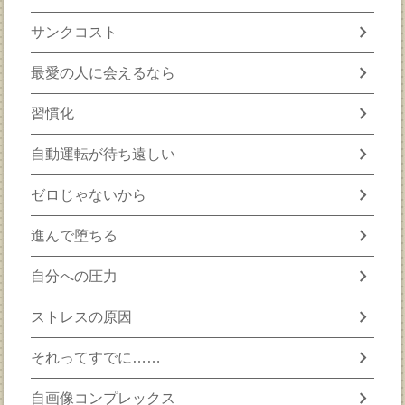
chevron_right
サンクコスト
chevron_right
最愛の人に会えるなら
chevron_right
習慣化
chevron_right
自動運転が待ち遠しい
chevron_right
ゼロじゃないから
chevron_right
進んで堕ちる
chevron_right
自分への圧力
chevron_right
ストレスの原因
chevron_right
それってすでに……
chevron_right
自画像コンプレックス