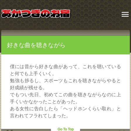
menu
好きな曲を聴きながら
僕には昔から好きな曲があって、これを聴いている
と何でも上手くいく。
勉強も捗るし、スポーツもこれを聴きながらやると
好成績が残せる。
でもつい先日、初めてこの曲を聴きながらなのに上
手くいかなかったことがあった。
ある女性に告白したら「ヘッドホンくらい取れ」と
言われてフラれてしまった。
Go To Top