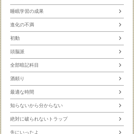
chevron_right
睡眠学習の成果
chevron_right
進化の不満
chevron_right
初動
chevron_right
頭脳派
chevron_right
全部暗記科目
chevron_right
酒頼り
chevron_right
最適な時間
chevron_right
知らないから分からない
chevron_right
絶対に破られないトラップ
chevron_right
先にいったよ