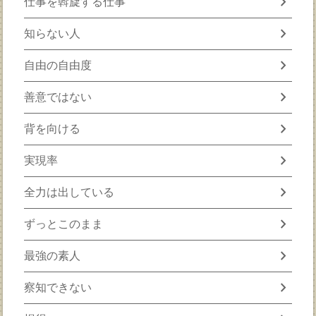
chevron_right
仕事を斡旋する仕事
chevron_right
知らない人
chevron_right
自由の自由度
chevron_right
善意ではない
chevron_right
背を向ける
chevron_right
実現率
chevron_right
全力は出している
chevron_right
ずっとこのまま
chevron_right
最強の素人
chevron_right
察知できない