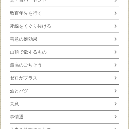
chevron_right
真・百パーセント
chevron_right
数百年先を行く
chevron_right
死線をくぐり抜ける
chevron_right
善意の逆効果
chevron_right
山頂で欲するもの
chevron_right
最高のごちそう
chevron_right
ゼロがプラス
chevron_right
酒とバグ
chevron_right
真意
chevron_right
事情通