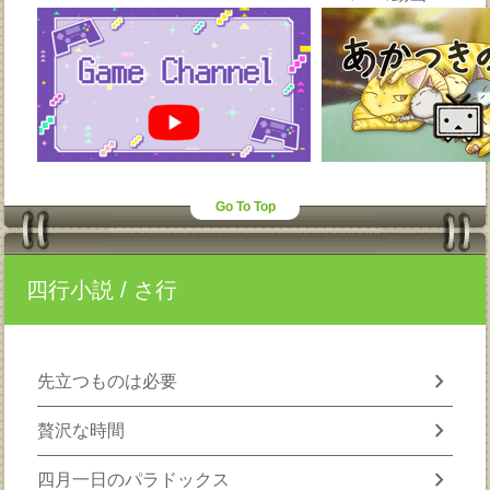
Go To Top
四行小説
/ さ行
chevron_right
先立つものは必要
chevron_right
贅沢な時間
chevron_right
四月一日のパラドックス