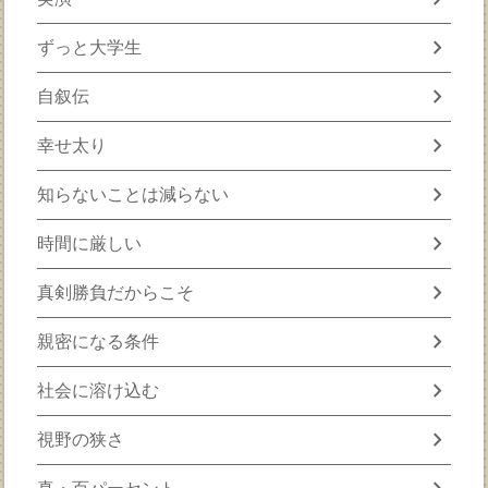
chevron_right
ずっと大学生
chevron_right
自叙伝
chevron_right
幸せ太り
chevron_right
知らないことは減らない
chevron_right
時間に厳しい
chevron_right
真剣勝負だからこそ
chevron_right
親密になる条件
chevron_right
社会に溶け込む
chevron_right
視野の狭さ