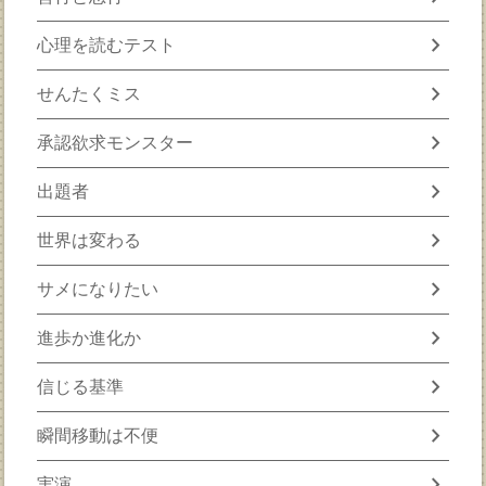
chevron_right
心理を読むテスト
chevron_right
せんたくミス
chevron_right
承認欲求モンスター
chevron_right
出題者
chevron_right
世界は変わる
chevron_right
サメになりたい
chevron_right
進歩か進化か
chevron_right
信じる基準
chevron_right
瞬間移動は不便
chevron_right
実演