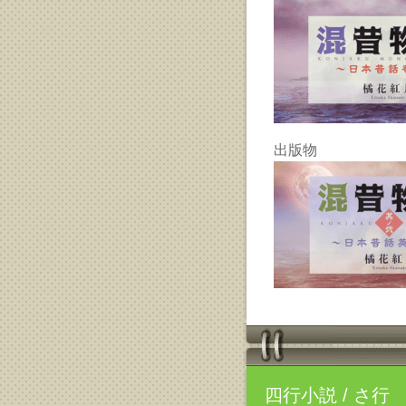
出版物
四行小説
/ さ行