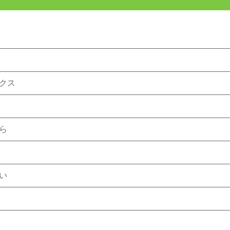
クス
ら
い