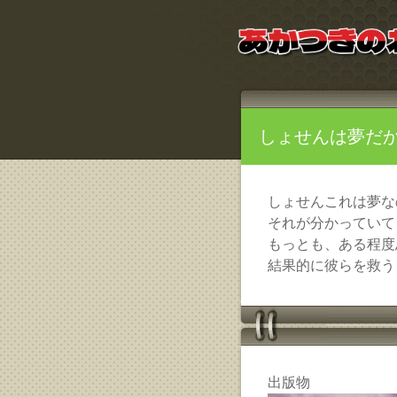
しょせんは夢だ
しょせんこれは夢な
それが分かっていて
もっとも、ある程度
結果的に彼らを救う
出版物