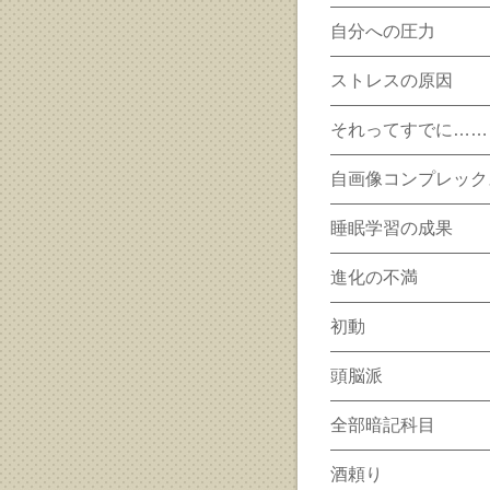
自分への圧力
ストレスの原因
それってすでに……
自画像コンプレック
睡眠学習の成果
進化の不満
初動
頭脳派
全部暗記科目
酒頼り