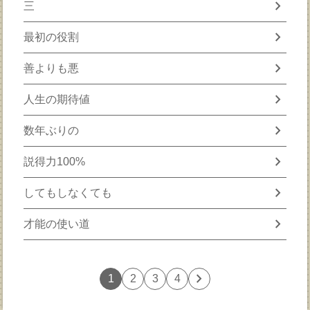
chevron_right
三
chevron_right
最初の役割
chevron_right
善よりも悪
chevron_right
人生の期待値
chevron_right
数年ぶりの
chevron_right
説得力100%
chevron_right
してもしなくても
chevron_right
才能の使い道
chevron_right
1
2
3
4