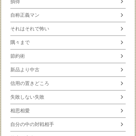
chevron_right
損得
chevron_right
自称正義マン
chevron_right
それはそれで怖い
chevron_right
隅々まで
chevron_right
節約術
chevron_right
新品より中古
chevron_right
信用の置きどころ
chevron_right
失敗しない失敗
chevron_right
相思相愛
chevron_right
自分の中の対戦相手