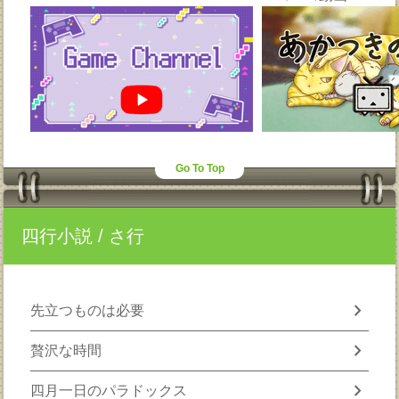
Go To Top
四行小説
/ さ行
chevron_right
先立つものは必要
chevron_right
贅沢な時間
chevron_right
四月一日のパラドックス