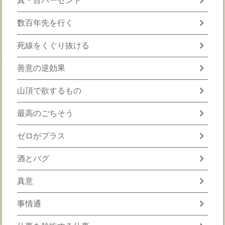
chevron_right
真・百パーセント
chevron_right
数百年先を行く
chevron_right
死線をくぐり抜ける
chevron_right
善意の逆効果
chevron_right
山頂で欲するもの
chevron_right
最高のごちそう
chevron_right
ゼロがプラス
chevron_right
酒とバグ
chevron_right
真意
chevron_right
事情通