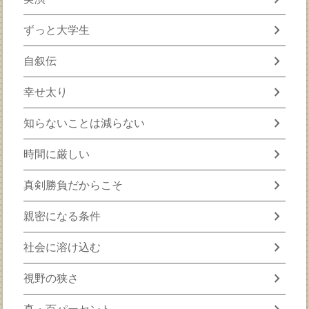
chevron_right
ずっと大学生
chevron_right
自叙伝
chevron_right
幸せ太り
chevron_right
知らないことは減らない
chevron_right
時間に厳しい
chevron_right
真剣勝負だからこそ
chevron_right
親密になる条件
chevron_right
社会に溶け込む
chevron_right
視野の狭さ