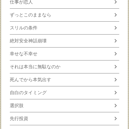
chevron_right
仕事が恋人
chevron_right
ずっとこのままなら
chevron_right
スリルの条件
chevron_right
絶対安全神話崩壊
chevron_right
幸せな不幸せ
chevron_right
それは本当に無駄なのか
chevron_right
死んでから本気出す
chevron_right
自白のタイミング
chevron_right
選択肢
chevron_right
先行投資