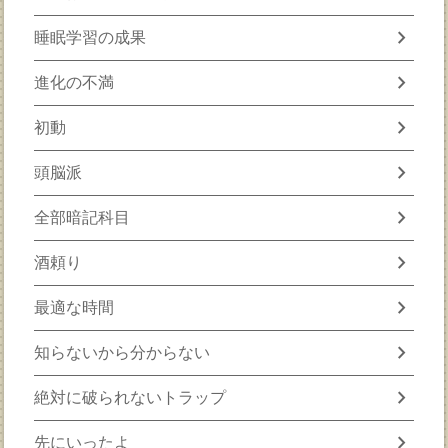
chevron_right
睡眠学習の成果
chevron_right
進化の不満
chevron_right
初動
chevron_right
頭脳派
chevron_right
全部暗記科目
chevron_right
酒頼り
chevron_right
最適な時間
chevron_right
知らないから分からない
chevron_right
絶対に破られないトラップ
chevron_right
先にいったよ