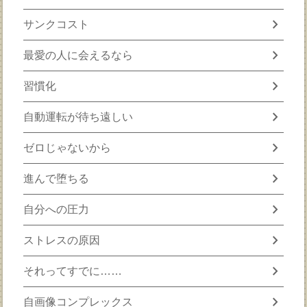
chevron_right
サンクコスト
chevron_right
最愛の人に会えるなら
chevron_right
習慣化
chevron_right
自動運転が待ち遠しい
chevron_right
ゼロじゃないから
chevron_right
進んで堕ちる
chevron_right
自分への圧力
chevron_right
ストレスの原因
chevron_right
それってすでに……
chevron_right
自画像コンプレックス