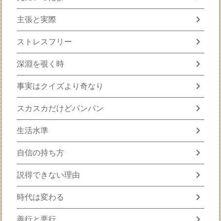
chevron_right
主張と実際
chevron_right
ストレスフリー
chevron_right
深淵を覗く時
chevron_right
事実はクイズより奇なり
chevron_right
スカスカだけどパンパン
chevron_right
生活水準
chevron_right
自信の持ち方
chevron_right
説得できない理由
chevron_right
時代は変わる
chevron_right
善行と悪行