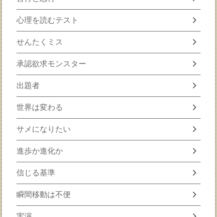
chevron_right
心理を読むテスト
chevron_right
せんたくミス
chevron_right
承認欲求モンスター
chevron_right
出題者
chevron_right
世界は変わる
chevron_right
サメになりたい
chevron_right
進歩か進化か
chevron_right
信じる基準
chevron_right
瞬間移動は不便
chevron_right
実演