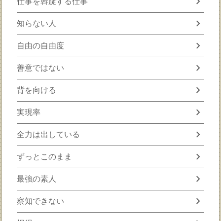
chevron_right
仕事を斡旋する仕事
chevron_right
知らない人
chevron_right
自由の自由度
chevron_right
善意ではない
chevron_right
背を向ける
chevron_right
実現率
chevron_right
全力は出している
chevron_right
ずっとこのまま
chevron_right
最強の素人
chevron_right
察知できない