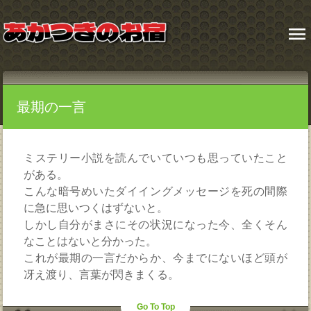
menu
最期の一言
ミステリー小説を読んでいていつも思っていたこと
がある。
こんな暗号めいたダイイングメッセージを死の間際
に急に思いつくはずないと。
しかし自分がまさにその状況になった今、全くそん
なことはないと分かった。
これが最期の一言だからか、今までにないほど頭が
冴え渡り、言葉が閃きまくる。
Go To Top