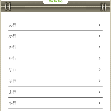
Go To Top
chevron_right
あ行
chevron_right
か行
chevron_right
さ行
chevron_right
た行
chevron_right
な行
chevron_right
は行
chevron_right
ま行
chevron_right
や行