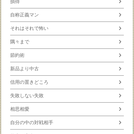
chevron_right
損得
chevron_right
自称正義マン
chevron_right
それはそれで怖い
chevron_right
隅々まで
chevron_right
節約術
chevron_right
新品より中古
chevron_right
信用の置きどころ
chevron_right
失敗しない失敗
chevron_right
相思相愛
chevron_right
自分の中の対戦相手