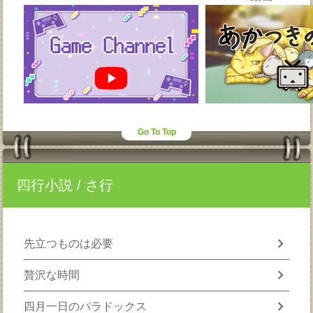
Go To Top
四行小説
/ さ行
chevron_right
先立つものは必要
chevron_right
贅沢な時間
chevron_right
四月一日のパラドックス