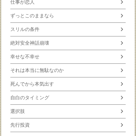
chevron_right
仕事が恋人
chevron_right
ずっとこのままなら
chevron_right
スリルの条件
chevron_right
絶対安全神話崩壊
chevron_right
幸せな不幸せ
chevron_right
それは本当に無駄なのか
chevron_right
死んでから本気出す
chevron_right
自白のタイミング
chevron_right
選択肢
chevron_right
先行投資