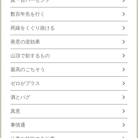
chevron_right
真・百パーセント
chevron_right
数百年先を行く
chevron_right
死線をくぐり抜ける
chevron_right
善意の逆効果
chevron_right
山頂で欲するもの
chevron_right
最高のごちそう
chevron_right
ゼロがプラス
chevron_right
酒とバグ
chevron_right
真意
chevron_right
事情通