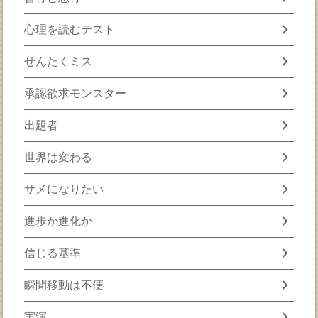
chevron_right
心理を読むテスト
chevron_right
せんたくミス
chevron_right
承認欲求モンスター
chevron_right
出題者
chevron_right
世界は変わる
chevron_right
サメになりたい
chevron_right
進歩か進化か
chevron_right
信じる基準
chevron_right
瞬間移動は不便
chevron_right
実演