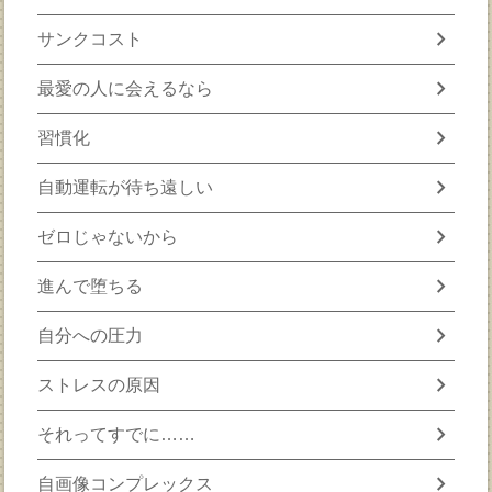
chevron_right
サンクコスト
chevron_right
最愛の人に会えるなら
chevron_right
習慣化
chevron_right
自動運転が待ち遠しい
chevron_right
ゼロじゃないから
chevron_right
進んで堕ちる
chevron_right
自分への圧力
chevron_right
ストレスの原因
chevron_right
それってすでに……
chevron_right
自画像コンプレックス