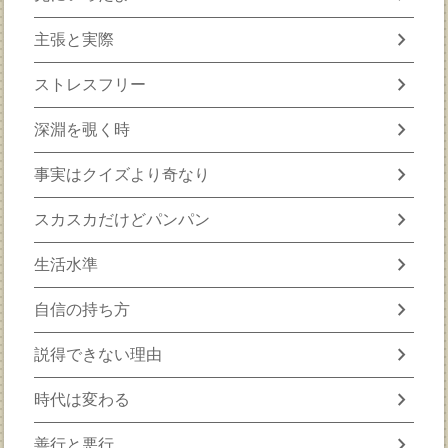
chevron_right
主張と実際
chevron_right
ストレスフリー
chevron_right
深淵を覗く時
chevron_right
事実はクイズより奇なり
chevron_right
スカスカだけどパンパン
chevron_right
生活水準
chevron_right
自信の持ち方
chevron_right
説得できない理由
chevron_right
時代は変わる
chevron_right
善行と悪行