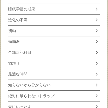
chevron_right
睡眠学習の成果
chevron_right
進化の不満
chevron_right
初動
chevron_right
頭脳派
chevron_right
全部暗記科目
chevron_right
酒頼り
chevron_right
最適な時間
chevron_right
知らないから分からない
chevron_right
絶対に破られないトラップ
chevron_right
先にいったよ