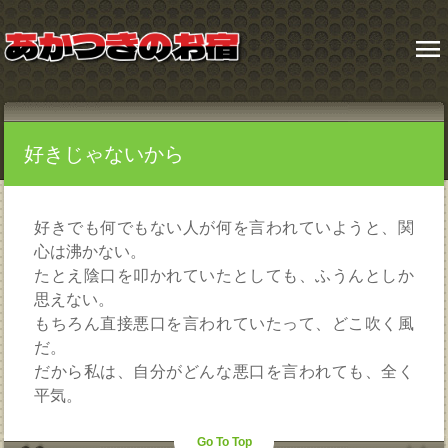
menu
好きじゃないから
好きでも何でもない人が何を言われていようと、関
心は沸かない。
たとえ陰口を叩かれていたとしても、ふうんとしか
思えない。
もちろん直接悪口を言われていたって、どこ吹く風
だ。
だから私は、自分がどんな悪口を言われても、全く
平気。
Go To Top