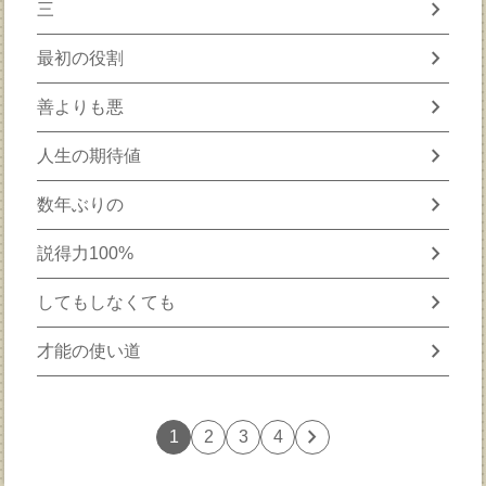
chevron_right
三
chevron_right
最初の役割
chevron_right
善よりも悪
chevron_right
人生の期待値
chevron_right
数年ぶりの
chevron_right
説得力100%
chevron_right
してもしなくても
chevron_right
才能の使い道
chevron_right
1
2
3
4