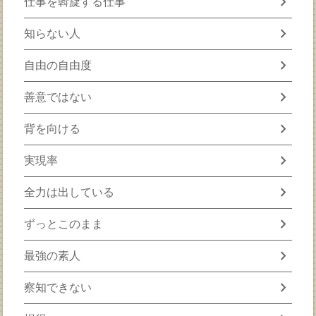
chevron_right
仕事を斡旋する仕事
chevron_right
知らない人
chevron_right
自由の自由度
chevron_right
善意ではない
chevron_right
背を向ける
chevron_right
実現率
chevron_right
全力は出している
chevron_right
ずっとこのまま
chevron_right
最強の素人
chevron_right
察知できない