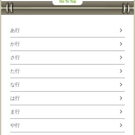
Go To Top
chevron_right
あ行
chevron_right
か行
chevron_right
さ行
chevron_right
た行
chevron_right
な行
chevron_right
は行
chevron_right
ま行
chevron_right
や行