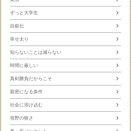
chevron_right
ずっと大学生
chevron_right
自叙伝
chevron_right
幸せ太り
chevron_right
知らないことは減らない
chevron_right
時間に厳しい
chevron_right
真剣勝負だからこそ
chevron_right
親密になる条件
chevron_right
社会に溶け込む
chevron_right
視野の狭さ