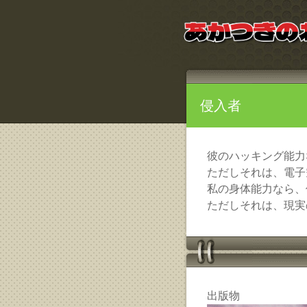
侵入者
彼のハッキング能力
ただしそれは、電子
私の身体能力なら、
ただしそれは、現実
出版物