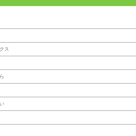
クス
ら
い