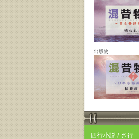
出版物
四行小説
/ さ行