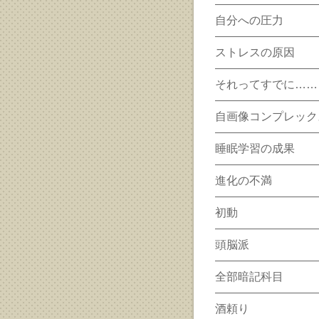
自分への圧力
ストレスの原因
それってすでに……
自画像コンプレック
睡眠学習の成果
進化の不満
初動
頭脳派
全部暗記科目
酒頼り