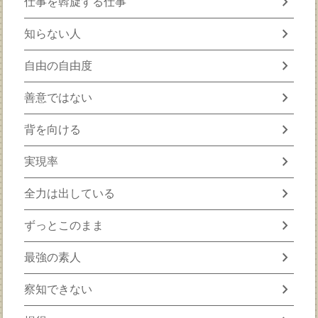
chevron_right
仕事を斡旋する仕事
chevron_right
知らない人
chevron_right
自由の自由度
chevron_right
善意ではない
chevron_right
背を向ける
chevron_right
実現率
chevron_right
全力は出している
chevron_right
ずっとこのまま
chevron_right
最強の素人
chevron_right
察知できない