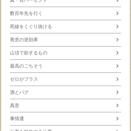
chevron_right
真・百パーセント
chevron_right
数百年先を行く
chevron_right
死線をくぐり抜ける
chevron_right
善意の逆効果
chevron_right
山頂で欲するもの
chevron_right
最高のごちそう
chevron_right
ゼロがプラス
chevron_right
酒とバグ
chevron_right
真意
chevron_right
事情通