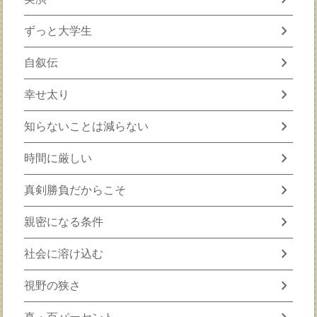
chevron_right
ずっと大学生
chevron_right
自叙伝
chevron_right
幸せ太り
chevron_right
知らないことは減らない
chevron_right
時間に厳しい
chevron_right
真剣勝負だからこそ
chevron_right
親密になる条件
chevron_right
社会に溶け込む
chevron_right
視野の狭さ