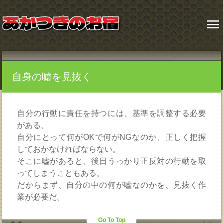
menu
自身の嘘を見抜く
自分の行動に責任を持つには、基準を調整する必要
がある。
自分にとって何がOKで何がNGなのか、正しく把握
しておかなければならない。
そこに嘘があると、後日うっかり正反対の行動を取
ってしまうこともある。
だからまず、自分の中の何が嘘なのかを、見抜く作
業が必要だ。
Go To Top