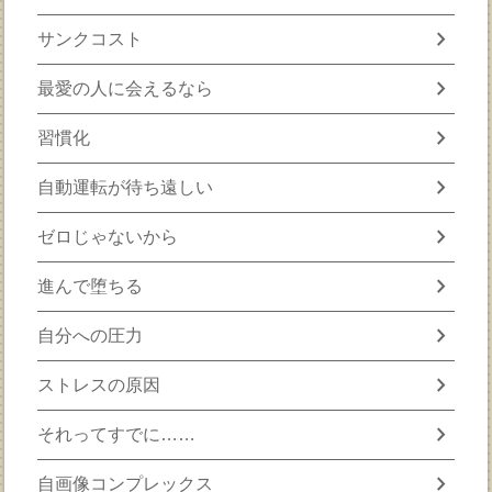
chevron_right
サンクコスト
chevron_right
最愛の人に会えるなら
chevron_right
習慣化
chevron_right
自動運転が待ち遠しい
chevron_right
ゼロじゃないから
chevron_right
進んで堕ちる
chevron_right
自分への圧力
chevron_right
ストレスの原因
chevron_right
それってすでに……
chevron_right
自画像コンプレックス