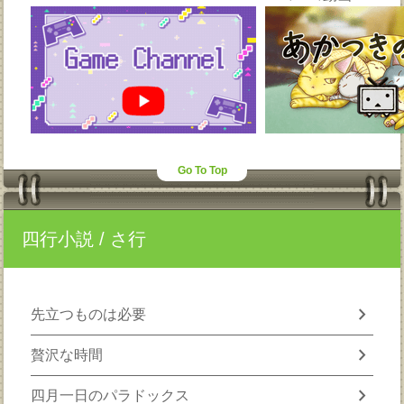
Go To Top
四行小説
/ さ行
chevron_right
先立つものは必要
chevron_right
贅沢な時間
chevron_right
四月一日のパラドックス