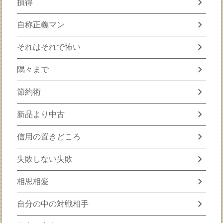
chevron_right
損得
chevron_right
自称正義マン
chevron_right
それはそれで怖い
chevron_right
隅々まで
chevron_right
節約術
chevron_right
新品より中古
chevron_right
信用の置きどころ
chevron_right
失敗しない失敗
chevron_right
相思相愛
chevron_right
自分の中の対戦相手