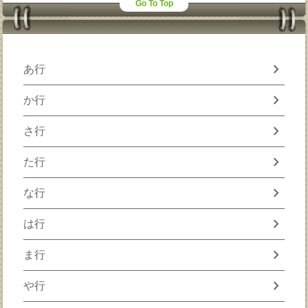
Go To Top
chevron_right
あ行
chevron_right
か行
chevron_right
さ行
chevron_right
た行
chevron_right
な行
chevron_right
は行
chevron_right
ま行
chevron_right
や行