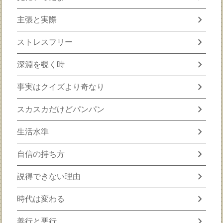
chevron_right
主張と実際
chevron_right
ストレスフリー
chevron_right
深淵を覗く時
chevron_right
事実はクイズより奇なり
chevron_right
スカスカだけどパンパン
chevron_right
生活水準
chevron_right
自信の持ち方
chevron_right
説得できない理由
chevron_right
時代は変わる
chevron_right
善行と悪行