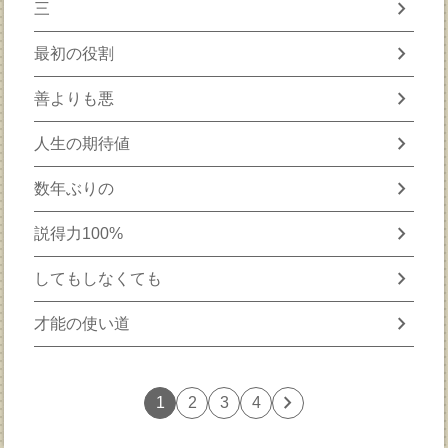
chevron_right
三
chevron_right
最初の役割
chevron_right
善よりも悪
chevron_right
人生の期待値
chevron_right
数年ぶりの
chevron_right
説得力100%
chevron_right
してもしなくても
chevron_right
才能の使い道
chevron_right
1
2
3
4