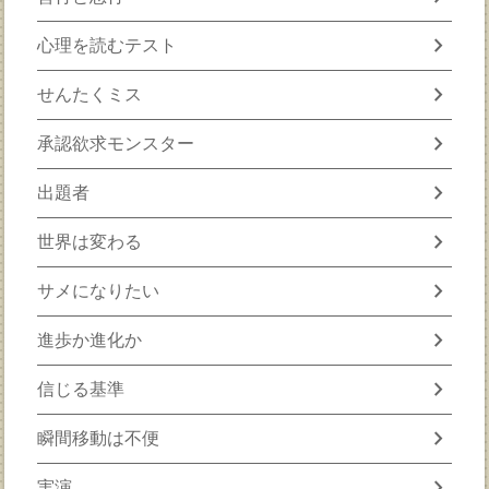
chevron_right
心理を読むテスト
chevron_right
せんたくミス
chevron_right
承認欲求モンスター
chevron_right
出題者
chevron_right
世界は変わる
chevron_right
サメになりたい
chevron_right
進歩か進化か
chevron_right
信じる基準
chevron_right
瞬間移動は不便
chevron_right
実演