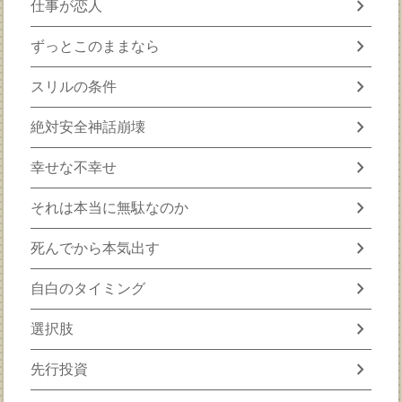
chevron_right
仕事が恋人
chevron_right
ずっとこのままなら
chevron_right
スリルの条件
chevron_right
絶対安全神話崩壊
chevron_right
幸せな不幸せ
chevron_right
それは本当に無駄なのか
chevron_right
死んでから本気出す
chevron_right
自白のタイミング
chevron_right
選択肢
chevron_right
先行投資