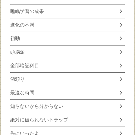
chevron_right
睡眠学習の成果
chevron_right
進化の不満
chevron_right
初動
chevron_right
頭脳派
chevron_right
全部暗記科目
chevron_right
酒頼り
chevron_right
最適な時間
chevron_right
知らないから分からない
chevron_right
絶対に破られないトラップ
chevron_right
先にいったよ