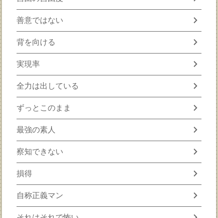
chevron_right
善意ではない
chevron_right
背を向ける
chevron_right
実現率
chevron_right
全力は出している
chevron_right
ずっとこのまま
chevron_right
最強の素人
chevron_right
察知できない
chevron_right
損得
chevron_right
自称正義マン
chevron_right
それはそれで怖い