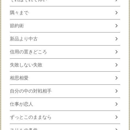
chevron_right
隅々まで
chevron_right
節約術
chevron_right
新品より中古
chevron_right
信用の置きどころ
chevron_right
失敗しない失敗
chevron_right
相思相愛
chevron_right
自分の中の対戦相手
chevron_right
仕事が恋人
chevron_right
ずっとこのままなら