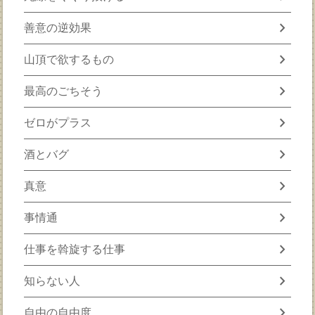
chevron_right
善意の逆効果
chevron_right
山頂で欲するもの
chevron_right
最高のごちそう
chevron_right
ゼロがプラス
chevron_right
酒とバグ
chevron_right
真意
chevron_right
事情通
chevron_right
仕事を斡旋する仕事
chevron_right
知らない人
chevron_right
自由の自由度