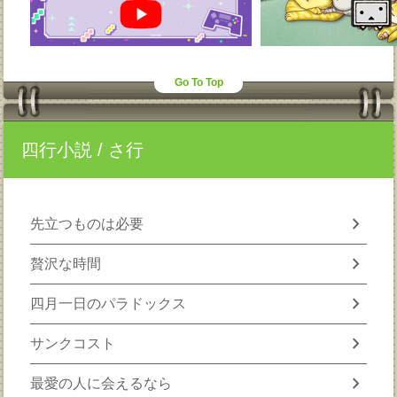
Go To Top
四行小説
/ さ行
chevron_right
先立つものは必要
chevron_right
贅沢な時間
chevron_right
四月一日のパラドックス
chevron_right
サンクコスト
chevron_right
最愛の人に会えるなら