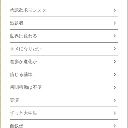
chevron_right
承認欲求モンスター
chevron_right
出題者
chevron_right
世界は変わる
chevron_right
サメになりたい
chevron_right
進歩か進化か
chevron_right
信じる基準
chevron_right
瞬間移動は不便
chevron_right
実演
chevron_right
ずっと大学生
chevron_right
自叙伝