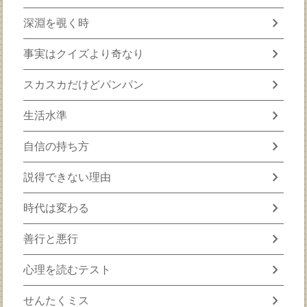
chevron_right
深淵を覗く時
chevron_right
事実はクイズより奇なり
chevron_right
スカスカだけどパンパン
chevron_right
生活水準
chevron_right
自信の持ち方
chevron_right
説得できない理由
chevron_right
時代は変わる
chevron_right
善行と悪行
chevron_right
心理を読むテスト
chevron_right
せんたくミス