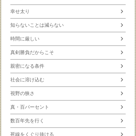
chevron_right
幸せ太り
chevron_right
知らないことは減らない
chevron_right
時間に厳しい
chevron_right
真剣勝負だからこそ
chevron_right
親密になる条件
chevron_right
社会に溶け込む
chevron_right
視野の狭さ
chevron_right
真・百パーセント
chevron_right
数百年先を行く
chevron_right
死線をくぐり抜ける