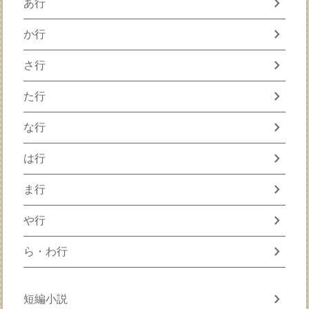
chevron_right
あ行
chevron_right
か行
chevron_right
さ行
chevron_right
た行
chevron_right
な行
chevron_right
は行
chevron_right
ま行
chevron_right
や行
chevron_right
ら・わ行
chevron_right
短編小説