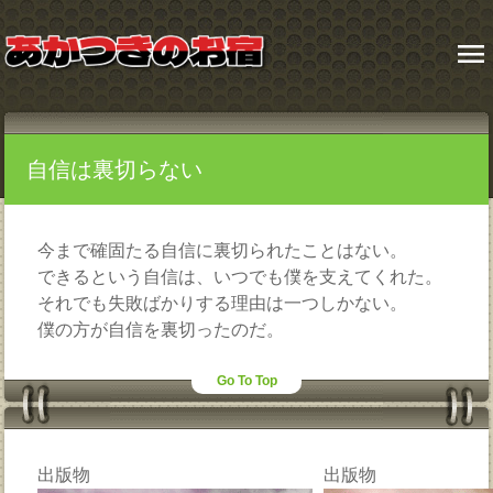
menu
自信は裏切らない
今まで確固たる自信に裏切られたことはない。
できるという自信は、いつでも僕を支えてくれた。
それでも失敗ばかりする理由は一つしかない。
僕の方が自信を裏切ったのだ。
Go To Top
出版物
出版物