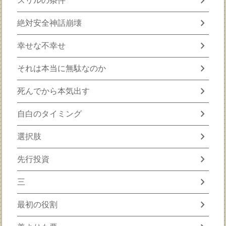
chevron_right
スリルの条件
chevron_right
絶対安全神話崩壊
chevron_right
幸せな不幸せ
chevron_right
それは本当に無駄なのか
chevron_right
死んでから本気出す
chevron_right
自白のタイミング
chevron_right
選択肢
chevron_right
先行投資
chevron_right
三
chevron_right
最初の役割