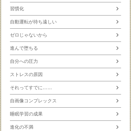
chevron_right
習慣化
chevron_right
自動運転が待ち遠しい
chevron_right
ゼロじゃないから
chevron_right
進んで堕ちる
chevron_right
自分への圧力
chevron_right
ストレスの原因
chevron_right
それってすでに……
chevron_right
自画像コンプレックス
chevron_right
睡眠学習の成果
chevron_right
進化の不満