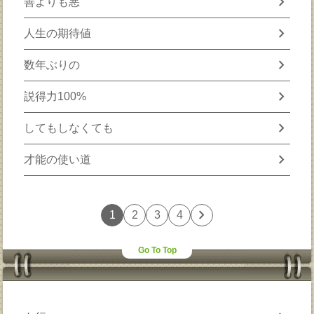
chevron_right
善よりも悪
chevron_right
人生の期待値
chevron_right
数年ぶりの
chevron_right
説得力100%
chevron_right
してもしなくても
chevron_right
才能の使い道
chevron_right
1
2
3
4
Go To Top