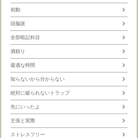
chevron_right
初動
chevron_right
頭脳派
chevron_right
全部暗記科目
chevron_right
酒頼り
chevron_right
最適な時間
chevron_right
知らないから分からない
chevron_right
絶対に破られないトラップ
chevron_right
先にいったよ
chevron_right
主張と実際
chevron_right
ストレスフリー