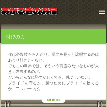
menu
叫びの力
僕は必殺技を叫んだり、呪文を長々と詠唱するのは
あまり好きじゃない。
でもこの世界では、そういう言霊みたいなものが大
きく左右するのだ。
だからどんなに恥ずかしくても、叫ぶしかない。
プライドを守るか、勝つためにプライドを捨てる
か、二つに一つだ。
Go To Top