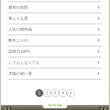
chevron_right
最初の役割
chevron_right
善よりも悪
chevron_right
人生の期待値
chevron_right
数年ぶりの
chevron_right
説得力100%
chevron_right
してもしなくても
chevron_right
才能の使い道
chevron_right
1
2
3
4
Go To Top