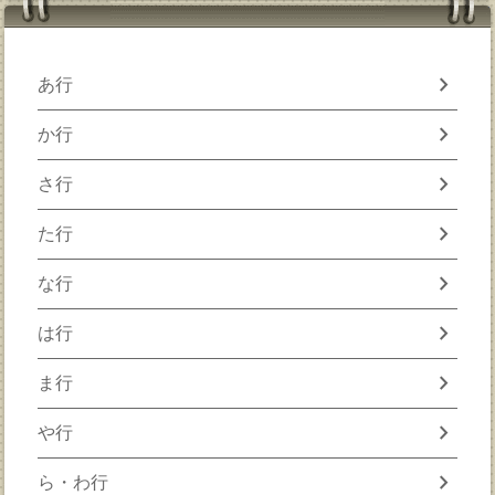
chevron_right
あ行
chevron_right
か行
chevron_right
さ行
chevron_right
た行
chevron_right
な行
chevron_right
は行
chevron_right
ま行
chevron_right
や行
chevron_right
ら・わ行