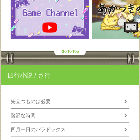
Go To Top
四行小説
/ さ行
chevron_right
先立つものは必要
chevron_right
贅沢な時間
chevron_right
四月一日のパラドックス