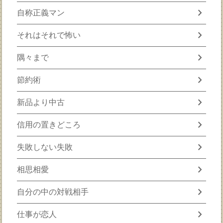
chevron_right
自称正義マン
chevron_right
それはそれで怖い
chevron_right
隅々まで
chevron_right
節約術
chevron_right
新品より中古
chevron_right
信用の置きどころ
chevron_right
失敗しない失敗
chevron_right
相思相愛
chevron_right
自分の中の対戦相手
chevron_right
仕事が恋人