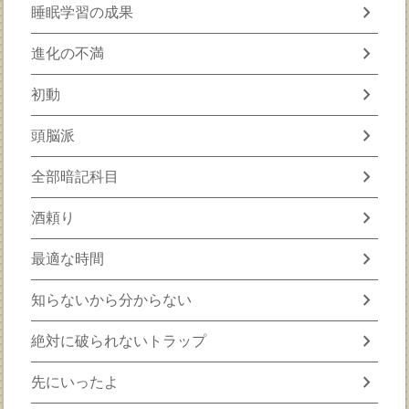
chevron_right
睡眠学習の成果
chevron_right
進化の不満
chevron_right
初動
chevron_right
頭脳派
chevron_right
全部暗記科目
chevron_right
酒頼り
chevron_right
最適な時間
chevron_right
知らないから分からない
chevron_right
絶対に破られないトラップ
chevron_right
先にいったよ