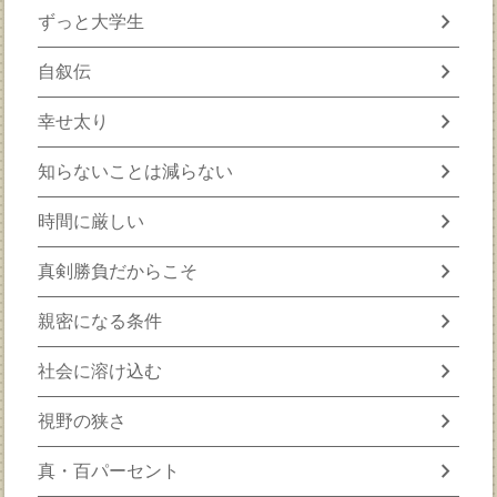
chevron_right
ずっと大学生
chevron_right
自叙伝
chevron_right
幸せ太り
chevron_right
知らないことは減らない
chevron_right
時間に厳しい
chevron_right
真剣勝負だからこそ
chevron_right
親密になる条件
chevron_right
社会に溶け込む
chevron_right
視野の狭さ
chevron_right
真・百パーセント