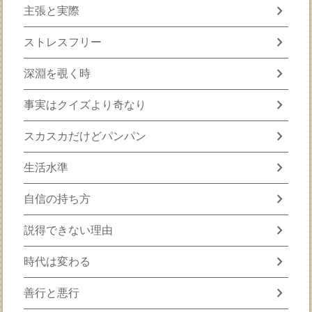
chevron_right
主張と実際
chevron_right
ストレスフリー
chevron_right
深淵を覗く時
chevron_right
事実はクイズより奇なり
chevron_right
スカスカだけどパンパン
chevron_right
生活水準
chevron_right
自信の持ち方
chevron_right
説得できない理由
chevron_right
時代は変わる
chevron_right
善行と悪行