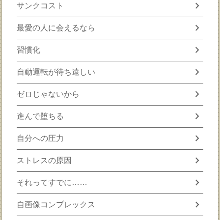
chevron_right
サンクコスト
chevron_right
最愛の人に会えるなら
chevron_right
習慣化
chevron_right
自動運転が待ち遠しい
chevron_right
ゼロじゃないから
chevron_right
進んで堕ちる
chevron_right
自分への圧力
chevron_right
ストレスの原因
chevron_right
それってすでに……
chevron_right
自画像コンプレックス