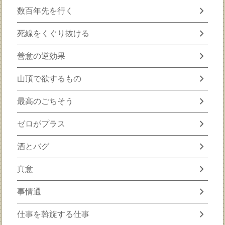
chevron_right
数百年先を行く
chevron_right
死線をくぐり抜ける
chevron_right
善意の逆効果
chevron_right
山頂で欲するもの
chevron_right
最高のごちそう
chevron_right
ゼロがプラス
chevron_right
酒とバグ
chevron_right
真意
chevron_right
事情通
chevron_right
仕事を斡旋する仕事