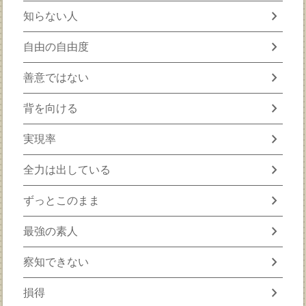
chevron_right
知らない人
chevron_right
自由の自由度
chevron_right
善意ではない
chevron_right
背を向ける
chevron_right
実現率
chevron_right
全力は出している
chevron_right
ずっとこのまま
chevron_right
最強の素人
chevron_right
察知できない
chevron_right
損得