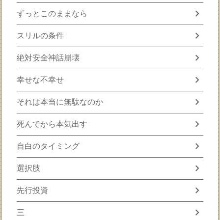
chevron_right
ずっとこのままなら
chevron_right
スリルの条件
chevron_right
絶対安全神話崩壊
chevron_right
幸せな不幸せ
chevron_right
それは本当に無駄なのか
chevron_right
死んでから本気出す
chevron_right
自白のタイミング
chevron_right
選択肢
chevron_right
先行投資
chevron_right
三