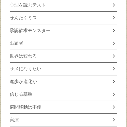
chevron_right
心理を読むテスト
chevron_right
せんたくミス
chevron_right
承認欲求モンスター
chevron_right
出題者
chevron_right
世界は変わる
chevron_right
サメになりたい
chevron_right
進歩か進化か
chevron_right
信じる基準
chevron_right
瞬間移動は不便
chevron_right
実演