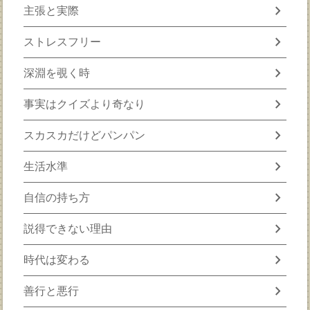
chevron_right
主張と実際
chevron_right
ストレスフリー
chevron_right
深淵を覗く時
chevron_right
事実はクイズより奇なり
chevron_right
スカスカだけどパンパン
chevron_right
生活水準
chevron_right
自信の持ち方
chevron_right
説得できない理由
chevron_right
時代は変わる
chevron_right
善行と悪行