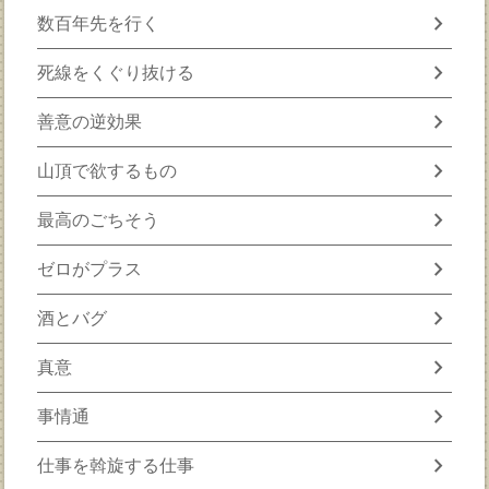
chevron_right
数百年先を行く
chevron_right
死線をくぐり抜ける
chevron_right
善意の逆効果
chevron_right
山頂で欲するもの
chevron_right
最高のごちそう
chevron_right
ゼロがプラス
chevron_right
酒とバグ
chevron_right
真意
chevron_right
事情通
chevron_right
仕事を斡旋する仕事