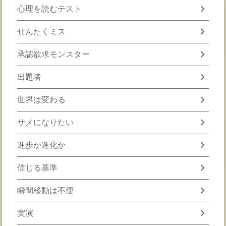
chevron_right
心理を読むテスト
chevron_right
せんたくミス
chevron_right
承認欲求モンスター
chevron_right
出題者
chevron_right
世界は変わる
chevron_right
サメになりたい
chevron_right
進歩か進化か
chevron_right
信じる基準
chevron_right
瞬間移動は不便
chevron_right
実演