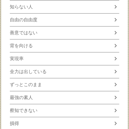
chevron_right
知らない人
chevron_right
自由の自由度
chevron_right
善意ではない
chevron_right
背を向ける
chevron_right
実現率
chevron_right
全力は出している
chevron_right
ずっとこのまま
chevron_right
最強の素人
chevron_right
察知できない
chevron_right
損得