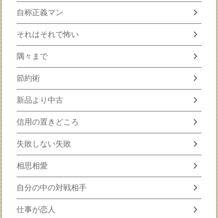
chevron_right
自称正義マン
chevron_right
それはそれで怖い
chevron_right
隅々まで
chevron_right
節約術
chevron_right
新品より中古
chevron_right
信用の置きどころ
chevron_right
失敗しない失敗
chevron_right
相思相愛
chevron_right
自分の中の対戦相手
chevron_right
仕事が恋人