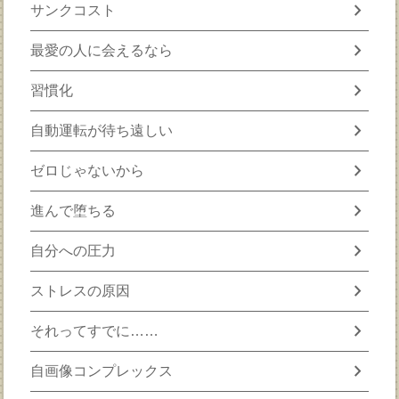
chevron_right
サンクコスト
chevron_right
最愛の人に会えるなら
chevron_right
習慣化
chevron_right
自動運転が待ち遠しい
chevron_right
ゼロじゃないから
chevron_right
進んで堕ちる
chevron_right
自分への圧力
chevron_right
ストレスの原因
chevron_right
それってすでに……
chevron_right
自画像コンプレックス