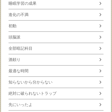
chevron_right
睡眠学習の成果
chevron_right
進化の不満
chevron_right
初動
chevron_right
頭脳派
chevron_right
全部暗記科目
chevron_right
酒頼り
chevron_right
最適な時間
chevron_right
知らないから分からない
chevron_right
絶対に破られないトラップ
chevron_right
先にいったよ