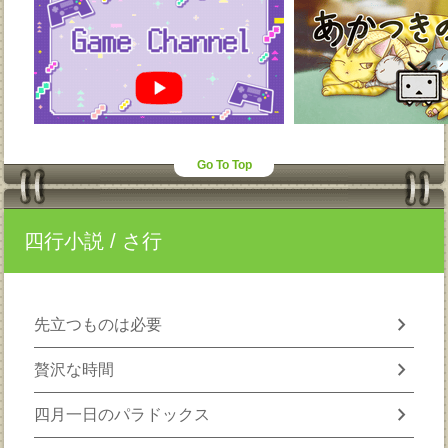
Go To Top
四行小説
/ さ行
chevron_right
先立つものは必要
chevron_right
贅沢な時間
chevron_right
四月一日のパラドックス