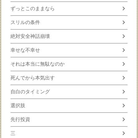
chevron_right
ずっとこのままなら
chevron_right
スリルの条件
chevron_right
絶対安全神話崩壊
chevron_right
幸せな不幸せ
chevron_right
それは本当に無駄なのか
chevron_right
死んでから本気出す
chevron_right
自白のタイミング
chevron_right
選択肢
chevron_right
先行投資
chevron_right
三