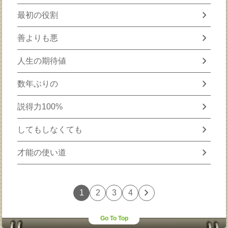
chevron_right
最初の役割
chevron_right
善よりも悪
chevron_right
人生の期待値
chevron_right
数年ぶりの
chevron_right
説得力100%
chevron_right
してもしなくても
chevron_right
才能の使い道
chevron_right
1
2
3
4
Go To Top