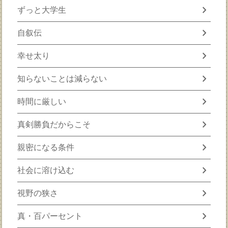
chevron_right
ずっと大学生
chevron_right
自叙伝
chevron_right
幸せ太り
chevron_right
知らないことは減らない
chevron_right
時間に厳しい
chevron_right
真剣勝負だからこそ
chevron_right
親密になる条件
chevron_right
社会に溶け込む
chevron_right
視野の狭さ
chevron_right
真・百パーセント