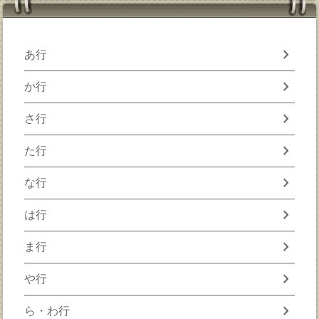
chevron_right
あ行
chevron_right
か行
chevron_right
さ行
chevron_right
た行
chevron_right
な行
chevron_right
は行
chevron_right
ま行
chevron_right
や行
chevron_right
ら・わ行