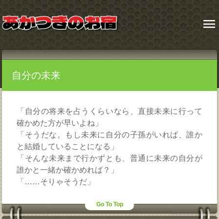
menu
自分の未来
「自分の将来を占うくらいなら、直接未来に行って
確かめた方が早いよね」
「そうだな。もし未来に自分の子孫がいれば、誰か
と結婚していることになる」
「そんな未来まで行かずとも、普通に未来の自分が
誰かと一緒か確かめれば？」
「……そりゃそうだ」
Go To Top